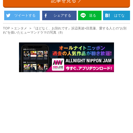
記事を見る
ツイートする
シェアする
送る
はてな
TOP
エンタメ
『ほどなく、お別れです』浜辺美波×目黒蓮、愛する人との“お別
れ”を描いたヒューマンドラマの写真（8）