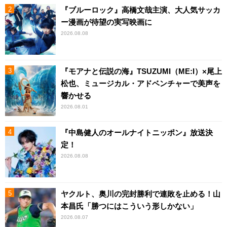
『ブルーロック』高橋文哉主演、大人気サッカ
ー漫画が待望の実写映画に
2026.08.08
『モアナと伝説の海』TSUZUMI（ME:I）×尾上
松也、ミュージカル・アドベンチャーで美声を
響かせる
2026.08.01
『中島健人のオールナイトニッポン』放送決
定！
2026.08.08
ヤクルト、奥川の完封勝利で連敗を止める！山
本昌氏「勝つにはこういう形しかない」
2026.08.07