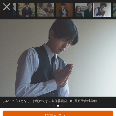
(C)2026「ほどなく、お別れです」製作委員会 (C)長月天音/小学館