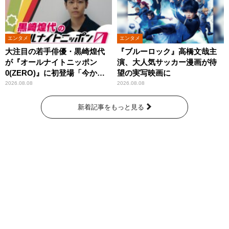
エンタメ
エンタメ
大注目の若手俳優・黒崎煌代
『ブルーロック』高橋文哉主
が『オールナイトニッポン
演、大人気サッカー漫画が待
0(ZERO)』に初登場「今から
望の実写映画に
とてもワクワクしておりま
2026.08.08
2026.08.08
す！」
新着記事をもっと見る