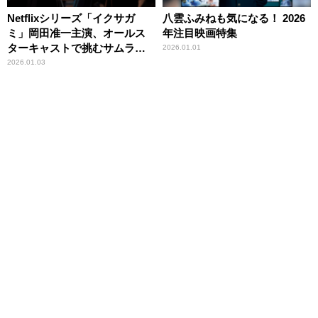
Netflixシリーズ「イクサガ
八雲ふみねも気になる！ 2026
ミ」岡田准一主演、オールス
年注目映画特集
ターキャストで挑むサムライ
2026.01.01
バトル
2026.01.03