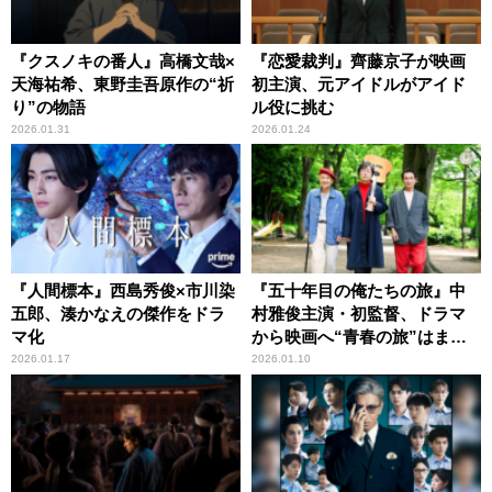
『クスノキの番人』高橋文哉×
『恋愛裁判』齊藤京子が映画
天海祐希、東野圭吾原作の“祈
初主演、元アイドルがアイド
り”の物語
ル役に挑む
2026.01.31
2026.01.24
『人間標本』西島秀俊×市川染
『五十年目の俺たちの旅』中
五郎、湊かなえの傑作をドラ
村雅俊主演・初監督、ドラマ
マ化
から映画へ“青春の旅”はまだ
まだ続く
2026.01.17
2026.01.10