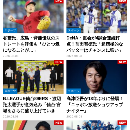
NEW
NEW
スポーツ
スポーツ
谷繁氏、広島・斉藤優汰のス
DeNA・度会が4試合連続打
トレートを評価も「ひとつ気
点！前田智徳氏「超積極的な
になることが…」
バッターはチャンスに強い」
2026.08.08
2026.08.08
NEW
NEW
スポーツ
スポーツ
B.LEAGUE仙台89ERS・渡辺
髙津臣吾が13年ぶりに登場！
翔太選手が意気込み「仙台‧宮
『ニッポン放送ショウアップ
城をさらに盛り上げていきた
ナイター』
いです」
2026.08.08
2026.08.08
NEW
NEW