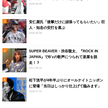
2026.08.06
安仁屋氏「後輩だけに頑張ってもらいたい」巨
人・知念の安打を喜ぶ
2026.08.06
SUPER BEAVER・渋谷龍太、『ROCK IN
JAPAN』でB’zの歌声につられて楽屋を脱
走！？
2017.08.14
松下洸平が4年半ぶりにオールナイトニッポン
に登場「当日はしっかり仕上げて臨みます」
2026.07.31