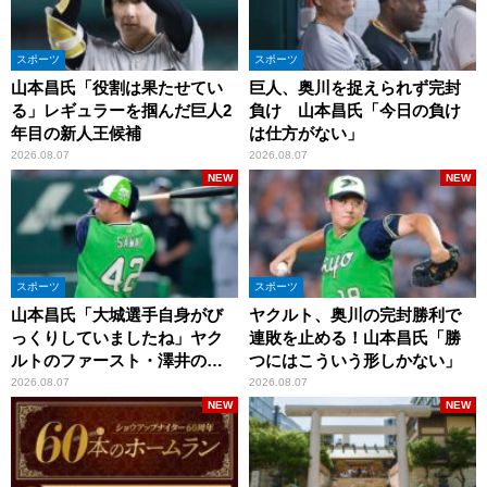
スポーツ
スポーツ
山本昌氏「役割は果たせてい
巨人、奥川を捉えられず完封
る」レギュラーを掴んだ巨人2
負け 山本昌氏「今日の負け
年目の新人王候補
は仕方がない」
2026.08.07
2026.08.07
NEW
NEW
スポーツ
スポーツ
山本昌氏「大城選手自身がび
ヤクルト、奥川の完封勝利で
っくりしていましたね」ヤク
連敗を止める！山本昌氏「勝
ルトのファースト・澤井の判
つにはこういう形しかない」
断を評価
2026.08.07
2026.08.07
NEW
NEW