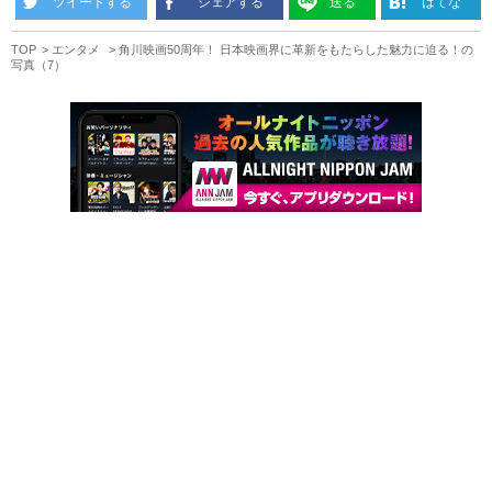
ツイートする
シェアする
送る
はてな
TOP
エンタメ
角川映画50周年！ 日本映画界に革新をもたらした魅力に迫る！の
写真（7）