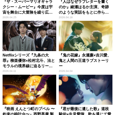
『ザ・スーパーマリオギャラ
『人はなぜラブレターを書く
クシー・ムービー』今度は宇
のか』綾瀬はるか主演、奇跡
宙を舞台に大冒険を繰り広げ
のような実話をもとに作られ
る！
た感動作
2026.04.25
2026.04.18
Netflixシリーズ『九条の大
『鬼の花嫁』永瀬廉×吉川愛、
罪』柳楽優弥×松村北斗、法と
鬼と人間の王道ラブストーリ
モラルの境界線に迫るリーガ
ー
ル・サスペンス
2026.04.11
2026.04.04
『映画 えんとつ町のプペル 〜
『君が最後に遺した歌』道枝
約束の時計台〜』西野亮廣 製
駿佑×生見愛瑠、歌を通じて愛