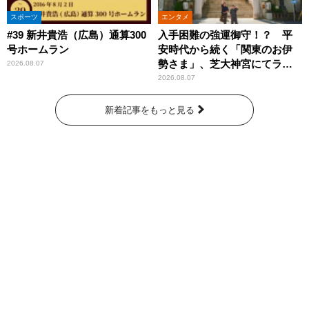
スポーツ
エンタメ
#39 新井貴浩（広島）通算300
入手困難の強運御守！？ 平
号ホームラン
安時代から続く「関東のお伊
勢さま」、芝大神宮にてラン
2026.08.07
パンプスが合格祈願！
2026.08.07
新着記事をもっと見る