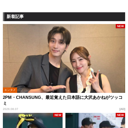
新着記事
NEW
エンタメ
2PM・CHANSUNG、最近覚えた日本語に大沢あかねがツッコ
ミ
2026.08.07
AD
NEW
NEW