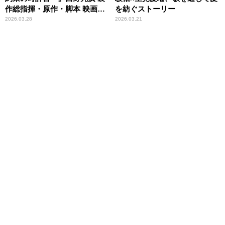
作総指揮・原作・脚本 映画最
を紡ぐストーリー
新作は信じる勇気の物語
2026.03.28
2026.03.21