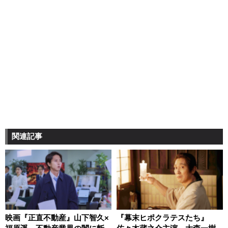
関連記事
映画『正直不動産』山下智久×
『幕末ヒポクラテスたち』