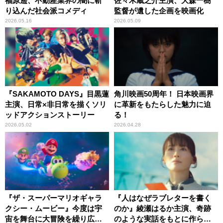
福原遥、不動産業界の闇に斬
佐々木蔵之介主演、大森一樹
り込んだ社会派コメディ
監督が遺した企画を映画化
2026.05.16
2026.05.09
『SAKAMOTO DAYS』目黒蓮
角川映画50周年！ 日本映画界
主演、日常×非日常を描くソリ
に革新をもたらした魅力に迫
ッドアクションストーリー
る！
2026.05.02
2026.04.28
『ザ・スーパーマリオギャラ
『人はなぜラブレターを書く
クシー・ムービー』今度は宇
のか』綾瀬はるか主演、奇跡
宙を舞台に大冒険を繰り広げ
のような実話をもとに作られ