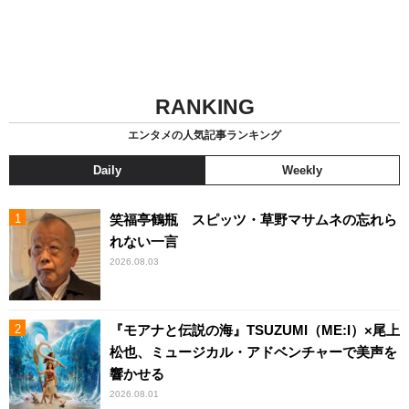
RANKING
エンタメの人気記事ランキング
Daily
Weekly
笑福亭鶴瓶 スピッツ・草野マサムネの忘れら
れない一言
2026.08.03
『モアナと伝説の海』TSUZUMI（ME:I）×尾上
松也、ミュージカル・アドベンチャーで美声を
響かせる
2026.08.01