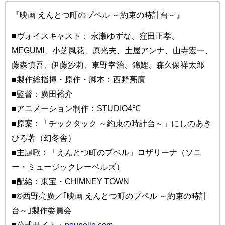
『映画 えんとつ町のプペル ～約束の時計台～』
■ヴォイスキャスト： 永瀬ゆずな、窪田正孝、
MEGUMI、小芝風花、原光夫、土屋アンナ、山寺宏一、
藤森慎吾、伊藤沙莉、東野幸治、錦鯉、森久保祥太郎
■製作総指揮・原作・脚本：西野亮廣
■監督：廣田裕介
■アニメーション制作：STUDIO4℃
■原案：「チックタック ～約束の時計台～」にしのあき
ひろ著（幻冬舎）
■主題歌：「えんとつ町のプペル」ロザリーナ（ソニ
ー・ミュージックレーベルズ）
■配給：東宝・CHIMNEY TOWN
■©西野亮廣／｢映画 えんとつ町のプペル ～約束の時計
台～｣製作委員会