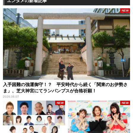
エンタメの新着記事
NEW
入手困難の強運御守！？ 平安時代から続く「関東のお伊勢さ
ま」、芝大神宮にてランパンプスが合格祈願！
2026.08.07
NEW
NEW