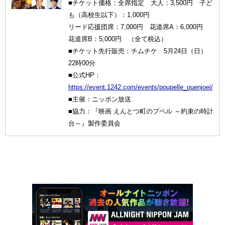
■チケット価格：全席指定 大人：3,500円 子ど
も（高校生以下）：1,000円
リード応援団席：7,000円 花道席A：6,000円
花道席B：5,000円 （全て税込）
■チケット先行販売：チムチケ 5月24日（日）
22時00分
■公式HP：
https://event.1242.com/events/poupelle_ouenjoei/
■主催：ニッポン放送
■協力：『映画 えんとつ町のプペル ～約束の時計
台～』製作委員会