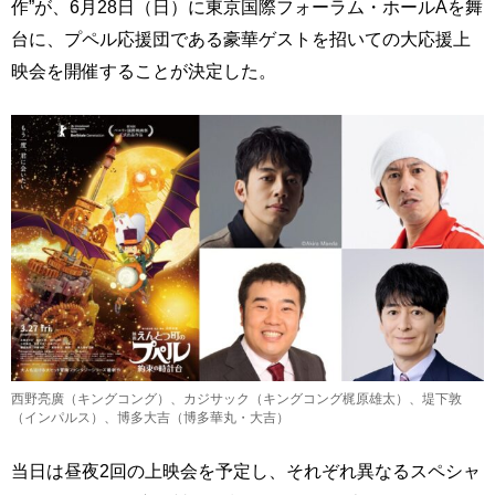
作”が、6月28日（日）に東京国際フォーラム・ホールAを舞
台に、プペル応援団である豪華ゲストを招いての大応援上
映会を開催することが決定した。
西野亮廣（キングコング）、カジサック（キングコング梶原雄太）、堤下敦
（インパルス）、博多大吉（博多華丸・大吉）
当日は昼夜2回の上映会を予定し、それぞれ異なるスペシャ