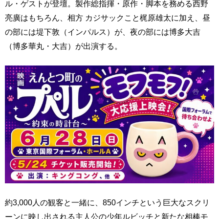
ル・ゲストが登壇。製作総指揮・原作・脚本を務める西野
亮廣はもちろん、相方 カジサックこと梶原雄太に加え、昼
の部には堤下敦（インパルス）が、夜の部には博多大吉
（博多華丸・大吉）が出演する。
約3,000人の観客と一緒に、850インチという巨大なスクリ
ーンに映し出される主人公の少年ルビッチと新たな相棒モ