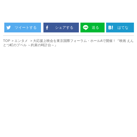
ツイートする
シェアする
送る
はてな
TOP
エンタメ
大応援上映会を東京国際フォーラム・ホールAで開催！『映画 えん
とつ町のプペル ～約束の時計台～』