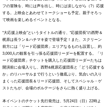
フの冒険を、時には声を出し、時には涙しながら（?）応援
する。上映会とあわせてトークショーも予定。親子そろっ
て映画を楽しめるイベントとなる。
“大応援上映会”というタイトルの通り、“応援団長”の西野＆
梶原は長ラン＆ハチマキ姿で登場予定！また、スクリーン
前方には「リード応援団席」エリアなるものも設置し、約
3,000人の観客を引っ張る応援団リーダーを配置する。「リ
ード応援団席」チケットを購入した応援団リーダーたちは
開演前に会場入りし、西野&梶原応援団長と「どう応援する
か」のリハーサルまで行うという徹底ぶり。気合いの入り
まくった応援団長＆リード応援団、そしてスペシャル・ゲ
ストたちが、会場のボルテージをさらに熱く盛り上げる。
本イベントのチケット先行発売は、5月24日（日）22時よ