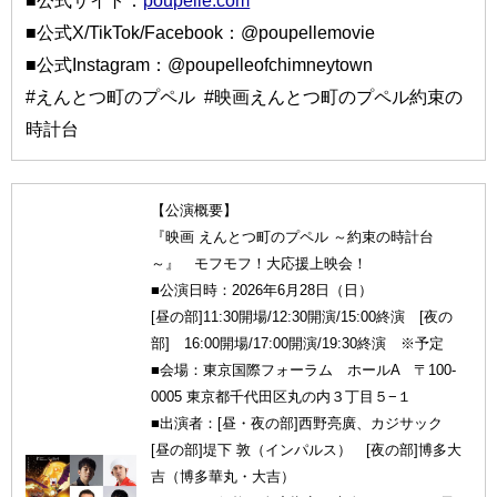
■公式サイト：
poupelle.com
■公式X/TikTok/Facebook：@poupellemovie
■公式Instagram：@poupelleofchimneytown
#えんとつ町のプペル #映画えんとつ町のプペル約束の
時計台
【公演概要】
『映画 えんとつ町のプペル ～約束の時計台
～』 モフモフ！大応援上映会！
■公演日時：2026年6月28日（日）
[昼の部]11:30開場/12:30開演/15:00終演 [夜の
部] 16:00開場/17:00開演/19:30終演 ※予定
■会場：東京国際フォーラム ホールA 〒100-
0005 東京都千代田区丸の内３丁目５−１
■出演者：[昼・夜の部]西野亮廣、カジサック
[昼の部]堤下 敦（インパルス） [夜の部]博多大
吉（博多華丸・大吉）