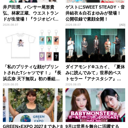
井戸田潤、パンサー尾形貴
ゲストにSWEET STEADY・音
弘、林家正蔵、ウエストラン
井結衣＆白石まゆみが登場！
ドが生登場！『ラジオビバリ
公開収録で素顔全開！
ー昼ズ』
2026.08.07
2026.08.07
AD
「私のプリティな顔がプリン
ダイアモンド✡ユカイ、「夏休
トされたTシャツです！」『長
みに読んでみて」世界的ベス
浜広奈 天下無双』初の番組グ
トセラー『アナスタシア』を
ッズ発売
紹介
2026.08.05
2026.08.05
GREEN×EXPO 2027まであと8
9月は世界を舞台に活躍する