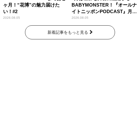
ヶ月！“花博”の魅力届けた
BABYMONSTER！『オールナ
い！#2
イトニッポンPODCAST』月替
わりパーソナリティ
2026.08.05
2026.08.05
新着記事をもっと見る