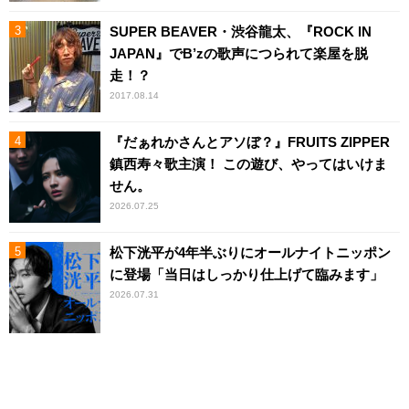
SUPER BEAVER・渋谷龍太、『ROCK IN
JAPAN』でB’zの歌声につられて楽屋を脱
走！？
2017.08.14
『だぁれかさんとアソぼ？』FRUITS ZIPPER
鎮西寿々歌主演！ この遊び、やってはいけま
せん。
2026.07.25
松下洸平が4年半ぶりにオールナイトニッポン
に登場「当日はしっかり仕上げて臨みます」
2026.07.31