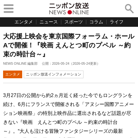
エンタメ
ニュース
スポーツ
コラム
ライフ
大応援上映会を東京国際フォーラム・ホール
Aで開催！『映画 えんとつ町のプペル ～約
束の時計台～』
NEWS ONLINE 編集部
公開：
2026-05-24
（
2026-05-24
更新）
エンタメ
ニッポン放送インフォメーション
3月27日の公開から約2ヵ月近く経った今でもロングランを
続け、6月にフランスで開催される「アヌシー国際アニメー
ション映画祭」の特別上映作品に選出されるなど話題が尽
きない『映画 えんとつ町のプペル ～約束の時計台
～』。“大人も泣ける冒険ファンタジーシリーズの最新