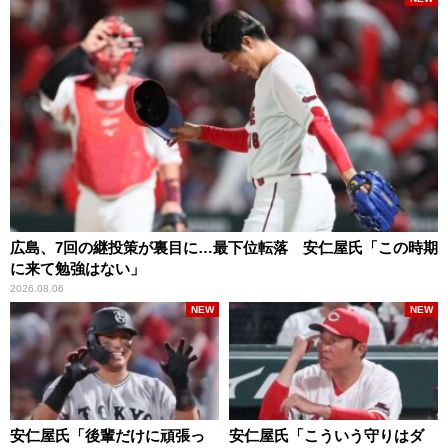
広島、7回の継投策が裏目に…最下位転落 安仁屋氏「この時期
に来て勉強はない」
2026.08.06
NEW
NEW
安仁屋氏「後輩だけに頑張っ
安仁屋氏「こういう守りはダ