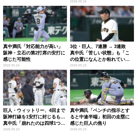
た」
2026.05.24
真中満氏「対応能力が高い」
3位・巨人、7連勝 → 3連敗
阪神・立石の第2打席の安打に
真中氏「苦しい状態」も「こ
感じた可能性
の位置になんとか粘れてい
る」
2026.05.24
2026.05.23
巨人・ウィットリー、4回まで
真中満氏「ベンチの指示とす
阪神打線を1安打に封じるも…
ると中途半端」初回の走塁に
真中氏「崩れたのは四球1つか
感じた巨人の焦り
らでしたからね」
2026.05.23
2026.05.23