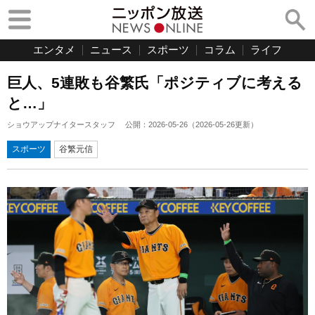
エンタメ
ニュース
スポーツ
コラム
ライフ
巨人、5連敗も谷繁氏「ポジティブに考える
と…」
ショウアップナイタースタッフ
公開：
2026-05-26
（
2026-05-26
更新）
スポーツ
谷繁元信