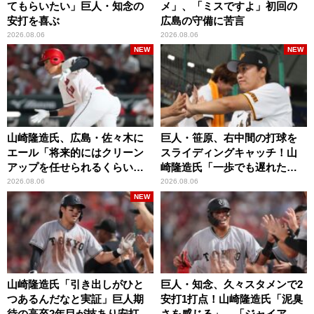
てもらいたい」巨人・知念の
メ」、「ミスですよ」初回の
安打を喜ぶ
広島の守備に苦言
2026.08.06
2026.08.06
NEW
NEW
山崎隆造氏、広島・佐々木に
巨人・笹原、右中間の打球を
エール「将来的にはクリーン
スライディングキャッチ！山
アップを任せられるくらいま
崎隆造氏「一歩でも遅れた
では成長して」
ら…」
2026.08.06
2026.08.06
NEW
山崎隆造氏「引き出しがひと
巨人・知念、久々スタメンで2
つあるんだなと実証」巨人期
安打1打点！山崎隆造氏「泥臭
待の高卒2年目が技あり安打
さを感じる」、「ジャイアン