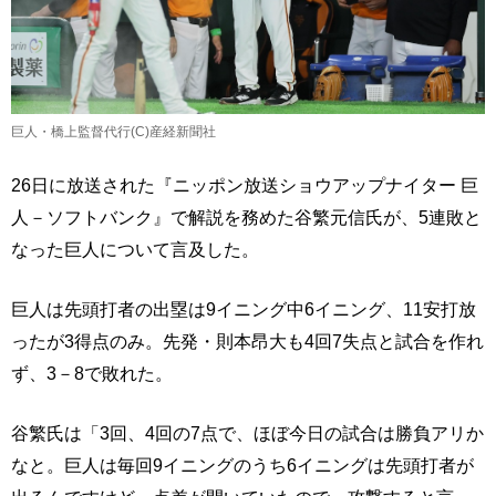
巨人・橋上監督代行(C)産経新聞社
26日に放送された『ニッポン放送ショウアップナイター 巨
人－ソフトバンク』で解説を務めた谷繁元信氏が、5連敗と
なった巨人について言及した。
巨人は先頭打者の出塁は9イニング中6イニング、11安打放
ったが3得点のみ。先発・則本昂大も4回7失点と試合を作れ
ず、3－8で敗れた。
谷繁氏は「3回、4回の7点で、ほぼ今日の試合は勝負アリか
なと。巨人は毎回9イニングのうち6イニングは先頭打者が