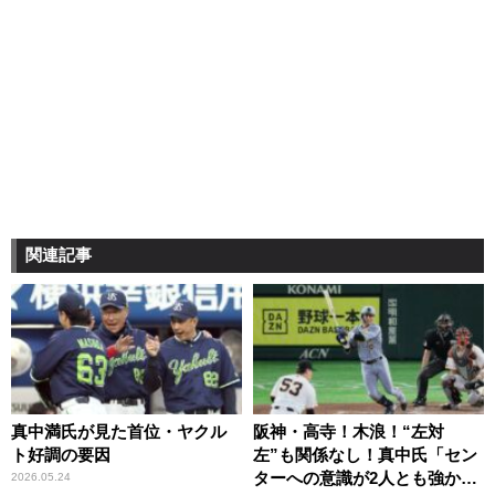
関連記事
真中満氏が見た首位・ヤクル
阪神・高寺！木浪！“左対
ト好調の要因
左”も関係なし！真中氏「セン
ターへの意識が2人とも強かっ
2026.05.24