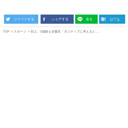
ツイートする
シェアする
送る
はてな
TOP
スポーツ
巨人、5連敗も谷繁氏「ポジティブに考えると…」