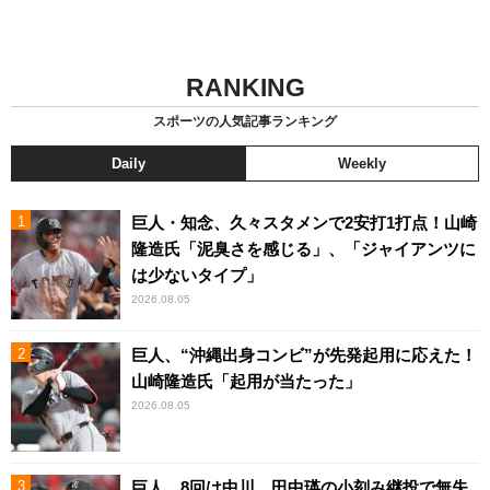
RANKING
スポーツの人気記事ランキング
Daily
Weekly
巨人・知念、久々スタメンで2安打1打点！山崎
隆造氏「泥臭さを感じる」、「ジャイアンツに
は少ないタイプ」
2026.08.05
巨人、“沖縄出身コンビ”が先発起用に応えた！
山崎隆造氏「起用が当たった」
2026.08.05
巨人、8回は中川、田中瑛の小刻み継投で無失