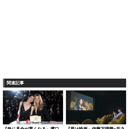
関連記事
『急に具合が悪くなる』濱口
『君は映画』伊藤万理華×井之