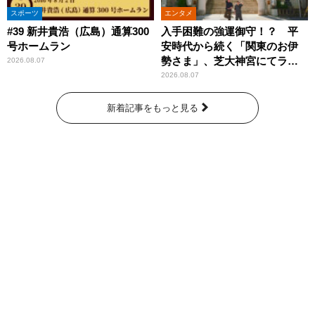
スポーツ
エンタメ
#39 新井貴浩（広島）通算300
入手困難の強運御守！？ 平
号ホームラン
安時代から続く「関東のお伊
勢さま」、芝大神宮にてラン
2026.08.07
パンプスが合格祈願！
2026.08.07
新着記事をもっと見る