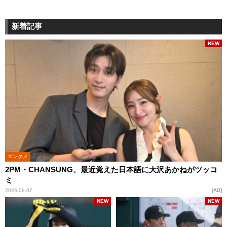
新着記事
NEW
エンタメ
2PM・CHANSUNG、最近覚えた日本語に大沢あかねがツッコ
ミ
2026.08.07
AD
NEW
NEW