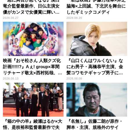
竜介監督最新作、日仏主演女
脇海×上田誠、下北沢を舞台に
優がカンヌで女優賞に輝いた
したギミックコメディ
話題作
2026.06.27
2026.06.20
映画『おそ松さん 人類クズ化
『山口くんはワルくない』な
計画!!!!!?』Aぇ! group×草間
にわ男子・高橋恭平主演、金
リチャード敬太×西村拓哉、笑
髪コワモテギャップ男子に沼
撃の実写映画第2弾！
る人が続出！
2026.06.13
2026.06.06
『箱の中の羊』綾瀬はるか×大
『名無し』佐藤二朗が原作・
悟、是枝裕和監督最新作で夫
脚本・主演、規格外のサイ