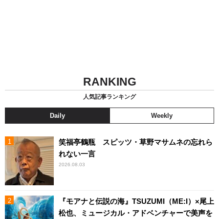
RANKING
人気記事ランキング
Daily
Weekly
笑福亭鶴瓶 スピッツ・草野マサムネの忘れら
れない一言
2026.08.03
『モアナと伝説の海』TSUZUMI（ME:I）×尾上
松也、ミュージカル・アドベンチャーで美声を