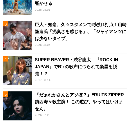
響かせる
2026.08.01
巨人・知念、久々スタメンで2安打1打点！山崎
隆造氏「泥臭さを感じる」、「ジャイアンツに
は少ないタイプ」
2026.08.05
SUPER BEAVER・渋谷龍太、『ROCK IN
JAPAN』でB’zの歌声につられて楽屋を脱
走！？
2017.08.14
『だぁれかさんとアソぼ？』FRUITS ZIPPER
鎮西寿々歌主演！ この遊び、やってはいけま
せん。
2026.07.25