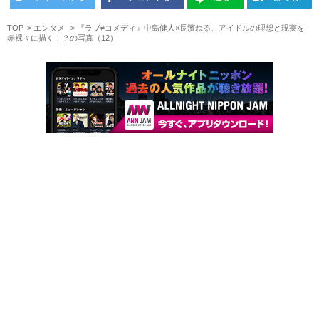
TOP
エンタメ
『ラブ≠コメディ』中島健人×長濱ねる、アイドルの理想と現実を
赤裸々に描く！？の写真（12）