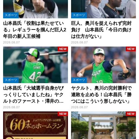
スポーツ
スポーツ
山本昌氏「役割は果たせてい
巨人、奥川を捉えられず完封
る」レギュラーを掴んだ巨人2
負け 山本昌氏「今日の負け
年目の新人王候補
は仕方がない」
2026.08.07
2026.08.07
NEW
NEW
スポーツ
スポーツ
山本昌氏「大城選手自身がび
ヤクルト、奥川の完封勝利で
っくりしていましたね」ヤク
連敗を止める！山本昌氏「勝
ルトのファースト・澤井の判
つにはこういう形しかない」
断を評価
2026.08.07
2026.08.07
NEW
NEW