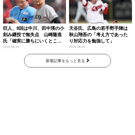
巨人、8回は中川、田中瑛の小
天谷氏、広島の若手野手陣は
刻み継投で無失点 山崎隆造
秋山翔吾の「考え方であった
氏「確実に勝ちにいくとこ
り対応力を勉強して」
ろ」
2026.08.05
2026.08.05
新着記事をもっと見る