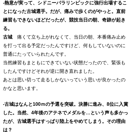
-熱意が実って、シドニーパラリンピックに強行出場するこ
とになった古城選手。だが、痛みで歩くのがやっと。直前
練習もできないほどだったが、競技当日の朝、奇跡が起き
る。
古城
痛くて立ち上がれなくて、当日の朝、本番痛み止め
を打って出る予定だったんですけど、何もしていないのに
普通にたっていられたんです。
当然練習もまともにできていない状態だったので、緊張も
したんですけどそれが逆に開き直れました。
あとは思い切って走るしかないっていう思いが良かったの
かなと思います。
-古城はなんと100ｍの予選を突破。決勝に進み、8位に入賞
した。当然、4年後のアテネでメダルを…という声も多かっ
たが、古城選手はすっぱり陸上をやめてしまう。その理由
は？