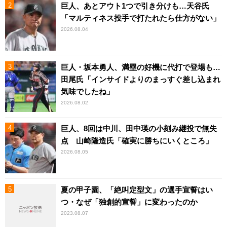
巨人、あとアウト1つで引き分けも…天谷氏
「マルティネス投手で打たれたら仕方がない」
2026.08.04
巨人・坂本勇人、満塁の好機に代打で登場も…
田尾氏「インサイドよりのまっすぐ差し込まれ
気味でしたね」
2026.08.02
巨人、8回は中川、田中瑛の小刻み継投で無失
点 山崎隆造氏「確実に勝ちにいくところ」
2026.08.05
夏の甲子園、「絶叫定型文」の選手宣誓はい
つ・なぜ「独創的宣誓」に変わったのか
2023.08.07