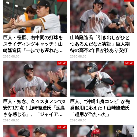
巨人・笹原、右中間の打球を
山崎隆造氏「引き出しがひと
スライディングキャッチ！山
つあるんだなと実証」巨人期
崎隆造氏「一歩でも遅れた
待の高卒2年目が技あり安打
ら…」
2026.08.06
2026.08.06
NEW
NEW
巨人・知念、久々スタメンで2
巨人、“沖縄出身コンビ”が先
安打1打点！山崎隆造氏「泥臭
発起用に応えた！山崎隆造氏
さを感じる」、「ジャイアン
「起用が当たった」
ツには少ないタイプ」
2026.08.05
2026.08.05
NEW