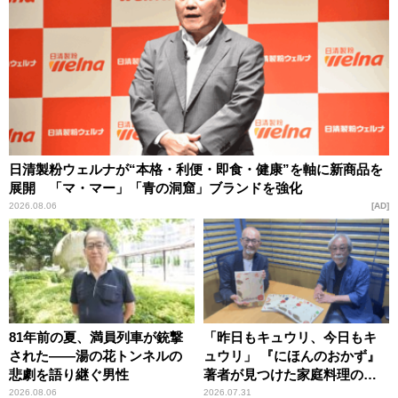
日清製粉ウェルナが“本格・利便・即食・健康”を軸に新商品を
展開 「マ・マー」「青の洞窟」ブランドを強化
2026.08.06
AD
81年前の夏、満員列車が銃撃
「昨日もキュウリ、今日もキ
された――湯の花トンネルの
ュウリ」 『にほんのおかず』
悲劇を語り継ぐ男性
著者が見つけた家庭料理の知
恵
2026.08.06
2026.07.31