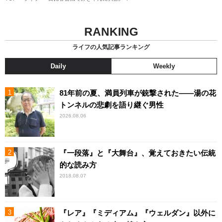
RANKING
ライフの人気記事ランキング
Daily
Weekly
81年前の夏、満員列車が銃撃された――湯の花
トンネルの悲劇を語り継ぐ男性
2026.08.06
『一段落』と『大舞台』、覚えておきたい伝統
的な読み方
2018.08.07
『レア』『ミディアム』『ウェルダン』以外に