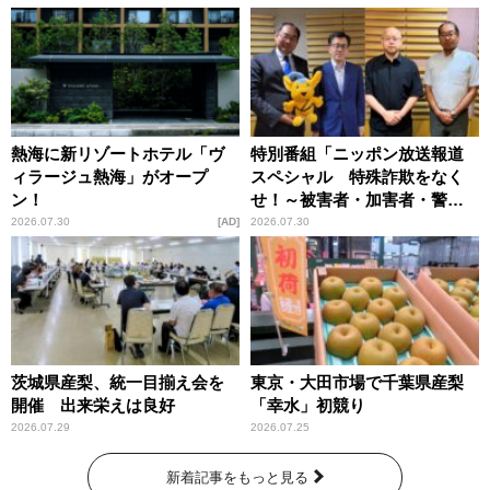
熱海に新リゾートホテル「ヴ
特別番組「ニッポン放送報道
ィラージュ熱海」がオープ
スペシャル 特殊詐欺をなく
ン！
せ！～被害者・加害者・警視
庁が語るトクリュウの実態
2026.07.30
AD
2026.07.30
～」放送
茨城県産梨、統一目揃え会を
東京・大田市場で千葉県産梨
開催 出来栄えは良好
「幸水」初競り
2026.07.29
2026.07.25
新着記事をもっと見る