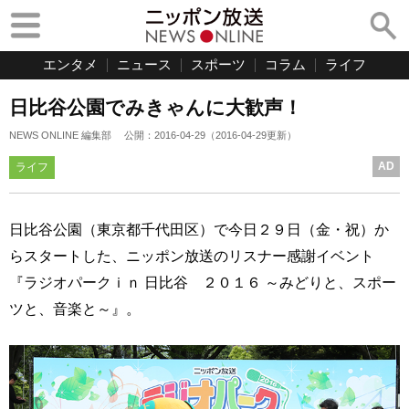
エンタメ
ニュース
スポーツ
コラム
ライフ
日比谷公園でみきゃんに大歓声！
NEWS ONLINE 編集部
公開：
2016-04-29
（
2016-04-29
更新）
AD
ライフ
日比谷公園（東京都千代田区）で今日２９日（金・祝）か
らスタートした、ニッポン放送のリスナー感謝イベント
『ラジオパークｉｎ 日比谷 ２０１６ ～みどりと、スポー
ツと、音楽と～』。