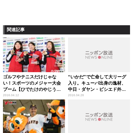
関連記事
ゴルフやテニスだけじゃな
“いかだ”で亡命して大リーグ
い！スポーツのメジャー大会
入り。キューバ出身の逸材、
ブーム【ひでたけのやじうま
中日・ダヤン・ビシエド外野
好奇心】
手（27歳） スポーツ人間模
2016.04.12
2016.04.26
様