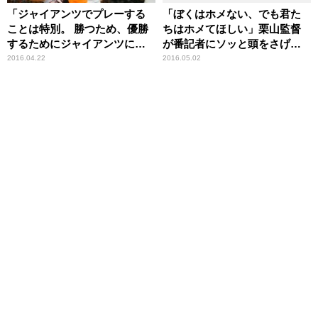
「ジャイアンツでプレーする
「ぼくはホメない、でも君た
ことは特別。 勝つため、優勝
ちはホメてほしい」栗山監督
するためにジャイアンツにき
が番記者にソッと頭をさげ
た。」巨人・ルイス・クルー
る。。。日本ハム・大谷翔平
2016.04.22
2016.05.02
ズ内野手（32歳） スポーツ
投手（21歳） スポーツ人間
人間模様
模様