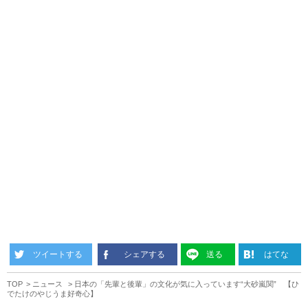
ツイートする
シェアする
送る
はてな
TOP
ニュース
日本の「先輩と後輩」の文化が気に入っています“大砂嵐関” 【ひ
でたけのやじうま好奇心】