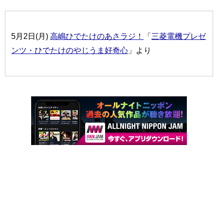
5月2日(月)
高嶋ひでたけのあさラジ！
「
三菱電機プレゼ
ンツ・ひでたけのやじうま好奇心
」より