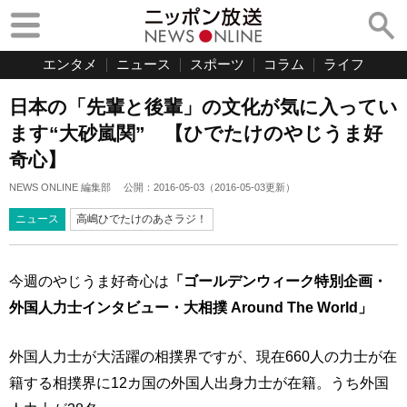
エンタメ
ニュース
スポーツ
コラム
ライフ
日本の「先輩と後輩」の文化が気に入ってい
ます“大砂嵐関” 【ひでたけのやじうま好
奇心】
NEWS ONLINE 編集部
公開：
2016-05-03
（
2016-05-03
更新）
ニュース
高嶋ひでたけのあさラジ！
今週のやじうま好奇心は
「ゴールデンウィーク特別企画・
外国人力士インタビュー・大相撲 Around The World」
外国人力士が大活躍の相撲界ですが、現在660人の力士が在
籍する相撲界に12カ国の外国人出身力士が在籍。うち外国