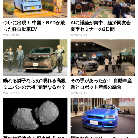
ついに出現！ 中国・BYDが放
AIに議論が集中、経済同友会
った軽自動車EV
夏季セミナーの2日間
2026.08.03
2026.07.23
眠れる獅子ならぬ“眠れる高級
その手があったか！ 自動車産
ミニバンの元祖”覚醒なるか？
業とロボット産業の融合
2026.07.17
2026.07.15