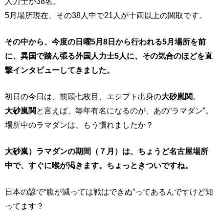
人力士が38名。
5月場所現在、その38人中で21人が十両以上の関取です。
その中から、今度の日曜5月8日から行われる5月場所を前
に、
異国で踏ん張る外国人力士5人に、その気合のほどを直
撃インタビューしてきました。
初日の今日は、前頭七枚目、エジプト出身の
大砂嵐関
。
大砂嵐関
と言えば、毎年有名になるのが、あの“ラマダン”。
場所中のラマダンは、もう慣れましたか？
大砂嵐）ラマダンの期間（７月）は、ちょうど名古屋場所
中で、すぐに喉が渇きます。ちょっときついですね。
日本の諺で“腹が減っては戦はできぬ”ってあるんですけど知
ってます？