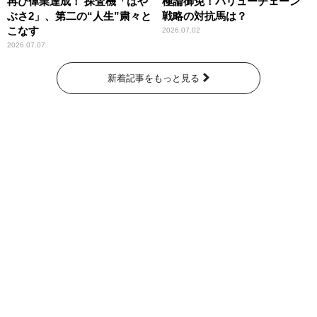
再び偉業達成！ 探査機「はや
極論御免！バリューチェーン
ぶさ2」、第二の“人生”粛々と
戦略の対抗馬は？
こなす
2026.07.02
2026.07.07
新着記事をもっと見る