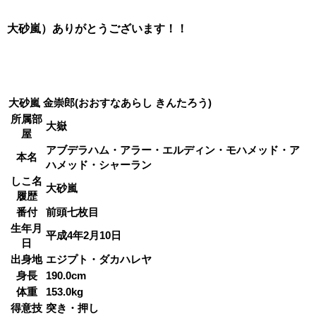
大砂嵐）ありがとうございます！！
大砂嵐 金崇郎(おおすなあらし きんたろう)
所属部
大嶽
屋
アブデラハム・アラー・エルディン・モハメッド・ア
本名
ハメッド・シャーラン
しこ名
大砂嵐
履歴
番付
前頭七枚目
生年月
平成4年2月10日
日
出身地
エジプト・ダカハレヤ
身長
190.0cm
体重
153.0kg
得意技
突き・押し