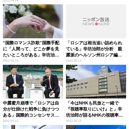
2022.05.19
“国際ロマンス詐欺”国際手配
「ロシアは相当追い詰められ
に「人間って、どこか夢を見
ている」辛坊治郎が分析 親
たいところがある」辛坊治郎
露派のヘルソン州ロシア編入
が言及
要請
2022.05.19
2022.05.12
中露蜜月崩壊で「ロシアは自
「今はNHKも民放と一緒で
分が仕掛けた戦争に負けつつ
『視聴率取りにいけ』と」辛
ある」国際的コンセンサスを
坊治郎が語るNHKの視聴率へ
辛坊治郎が分析
のスタンスの変遷
2022.05.12
2022.05.12