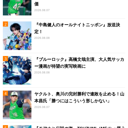
価
2026.08.07
『中島健人のオールナイトニッポン』放送決
定！
2026.08.08
『ブルーロック』高橋文哉主演、大人気サッカ
ー漫画が待望の実写映画に
2026.08.08
ヤクルト、奥川の完封勝利で連敗を止める！山
本昌氏「勝つにはこういう形しかない」
2026.08.07