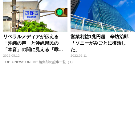
リベラルメディアが伝える
営業利益1兆円超 辛坊治郎
「沖縄の声」と沖縄県民の
「ソニーがみごとに復活し
「本音」の間に見える『乖
た」
離』 辛坊治郎が読み解く各
2022.05.12
2022.05.11
紙世論調査
TOP
NEWS ONLINE 編集部の記事一覧（1）