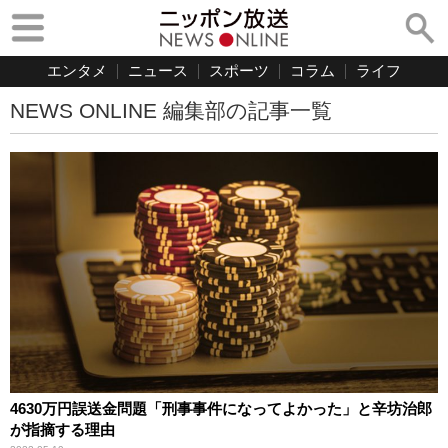
エンタメ
ニュース
スポーツ
コラム
ライフ
NEWS ONLINE 編集部の記事一覧
4630万円誤送金問題「刑事事件になってよかった」と辛坊治郎
が指摘する理由