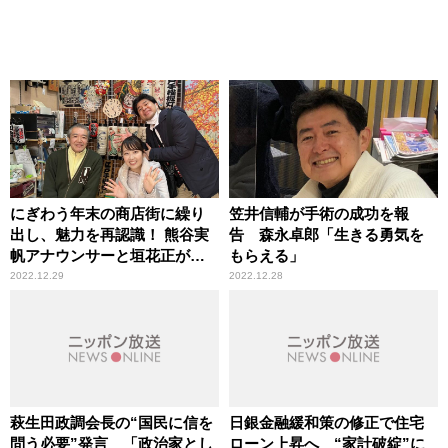
にぎわう年末の商店街に繰り
笠井信輔が手術の成功を報
出し、魅力を再認識！ 熊谷実
告 森永卓郎「生きる勇気を
帆アナウンサーと垣花正がレ
もらえる」
ポート
2022.12.29
2022.12.28
萩生田政調会長の“国民に信を
日銀金融緩和策の修正で住宅
問う必要”発言 「政治家とし
ローン上昇へ “家計破綻”に