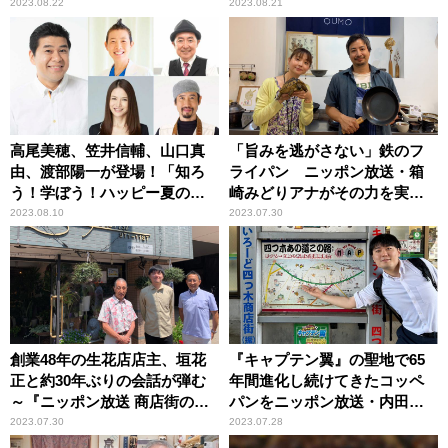
出を受け明かす
郎、森永康平、豊田真由子、
2023.08.22
2023.08.21
中瀬ゆかりと議論
高尾美穂、笠井信輔、山口真
「旨みを逃がさない」鉄のフ
由、渡部陽一が登場！「知ろ
ライパン ニッポン放送・箱
う！学ぼう！ハッピー夏の自
崎みどりアナがその力を実感
由研究」 ニッポン放送『垣
～『ニッポン放送 商店街の
2023.08.10
2023.07.30
花正 あなたとハッピー！』
魅力届け隊！』中延商店街
創業48年の生花店店主、垣花
『キャプテン翼』の聖地で65
正と約30年ぶりの会話が弾む
年間進化し続けてきたコッペ
～『ニッポン放送 商店街の魅
パンをニッポン放送・内田雄
力届け隊！』市ヶ尾商栄会
基アナが堪能！ ～『ニッポ
2023.07.30
2023.07.28
ン放送 商店街の魅力届け