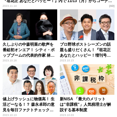
『垣花正 あなたとハッピー！』内で 11/13（月）からコーナー
スタート
2023.11.14
AD
久しぶりの中森明菜の歌声を
プロ野球ポストシーズンの話
番組初オンエア！ シティ・ポ
題も盛りだくさん！『垣花正
ップブームの代表的作家 林哲
あなたとハッピー！増刊号』
司ゲスト出演
放送決定！
2023.10.18
2023.10.15
値上げラッシュに物価高！ 生
新NISA 「最大のメリット
活どーなる！？ 森永卓郎の意
は”非課税”」人気税理士が解
見を毎日ファクトチェック！
説する基本制度
中瀬ゆかり、須田慎一郎、山
2023.10.13
2023.10.03