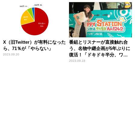
口真由、高橋洋一と議論
X（旧Twitter）が有料になった
番組とリスナーが直接触れ合
ら、71％が「やらない」
う、名物中継企画が5年ぶりに
復活！「ドキドキ半分、ワク
2023.09.20
ワク半分です」ニッポン放
2023.09.18
送・前島花音アナウンサー