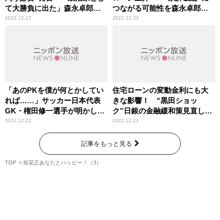
て大勝負に出た」森永卓郎が
つながる可能性を森永卓郎が
分析
指摘
2022.12.27
2022.12.22
「あのPKを僕が何とかしてい
住宅ローンの変動金利にも大
れば……」サッカー日本代表
きな影響！ “黒田ショッ
GK・権田修一選手が明かし
ク”日銀の金融緩和策見直しを
た、森保一監督への率直な思
森永卓郎が解説
2022.12.22
2022.12.21
い
記事をもっと見る
TOP
垣花正あなたとハッピー！（3）