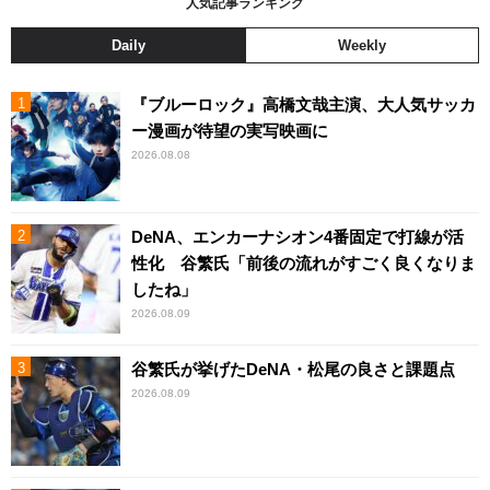
人気記事ランキング
Daily
Weekly
『ブルーロック』高橋文哉主演、大人気サッカ
ー漫画が待望の実写映画に
2026.08.08
DeNA、エンカーナシオン4番固定で打線が活
性化 谷繁氏「前後の流れがすごく良くなりま
したね」
2026.08.09
谷繁氏が挙げたDeNA・松尾の良さと課題点
2026.08.09