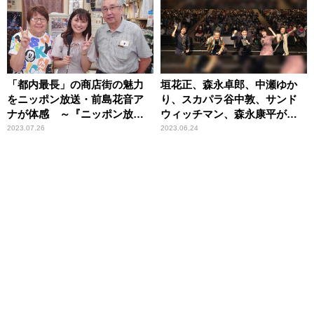
隊！』まいろーど四つ木商店
街
「都内最長」の商店街の魅力
垣花正、森永卓郎、中瀬ゆか
をニッポン放送・前島花音ア
り、スカパラ谷中敦、サンド
ナが体感 ～『ニッポン放送
ウィッチマン、森永康平が東
商店街の魅力届け隊！』戸越
京国際フォーラム ホールAに
2023.07.26
2023.06.24
銀座商店街
集結！ 歌にコントにゲームに
と盛りだくさんなイベント大
盛況！！