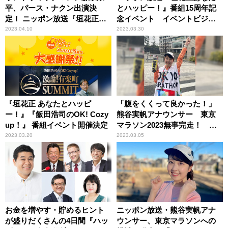
平、パース・ナクン出演決
とハッピー！』番組15周年記
定！ ニッポン放送『垣花正
念イベント イベントビジュ
あなたとハッピー！』番組15
アル＆ティザー映像公開！
2023.04.10
2023.03.30
周年記念イベント
『垣花正 あなたとハッピ
「腹をくくって良かった！」
ー！』『飯田浩司のOK! Cozy
熊谷実帆アナウンサー 東京
up！』 番組イベント開催決定
マラソン2023無事完走！ タ
イムは6時間28分49秒
2023.03.20
2023.03.05
お金を増やす・貯めるヒント
ニッポン放送・熊谷実帆アナ
が盛りだくさんの4日間『ハッ
ウンサー、東京マラソンへの