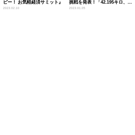
ピー！ お気軽経済サミット』
挑戦を発表！「42.195キロ、絶
対に完走します！」
2023.02.10
2023.01.05