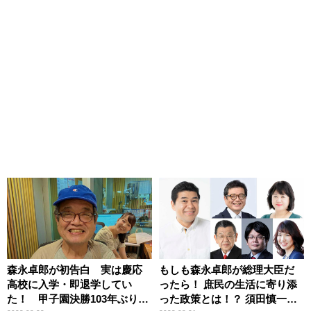
森永卓郎が初告白 実は慶応
もしも森永卓郎が総理大臣だ
高校に入学・即退学してい
ったら！ 庶民の生活に寄り添
た！ 甲子園決勝103年ぶり進
った政策とは！？ 須田慎一