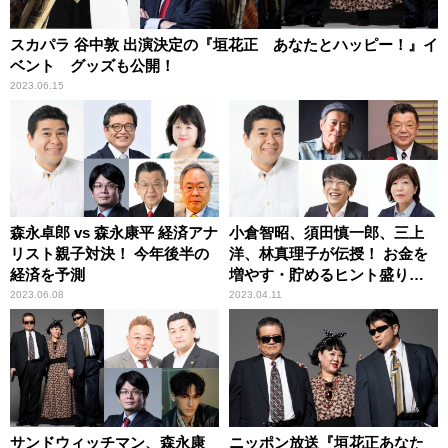
スカパラ 谷中敦 出演決定の『垣花正 あなたとハッピー！』イ
ベント グッズも公開！
2023.06.15
森永卓郎 vs 森永康平 経済アナ
小倉智昭、須田慎一郎、三上
リスト親子対決！ 今年後半の
洋、林真理子が伝授！ お金を
経済を予測
増やす・貯めるヒント盛りだ
くさんの４日間！ ニッポン放
2023.06.08
2023.04.11
送『垣花正 あなたとハッピ
ー！』
サンドウィッチマン、森永康
ニッポン放送『垣花正あなた