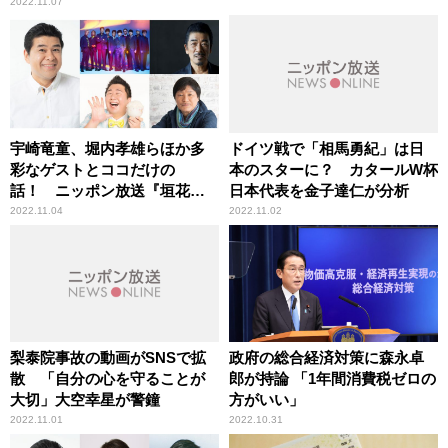
2022.11.07
宇崎竜童、堀内孝雄らほか多
ドイツ戦で「相馬勇紀」は日
彩なゲストとココだけの
本のスターに？ カタールW杯
話！ ニッポン放送『垣花
日本代表を金子達仁が分析
正 あなたとハッピー！』11
2022.11.04
2022.11.02
月7日～11月10日も たっぷりイ
ンタビュー
梨泰院事故の動画がSNSで拡
政府の総合経済対策に森永卓
散 「自分の心を守ることが
郎が持論 「1年間消費税ゼロの
大切」大空幸星が警鐘
方がいい」
2022.11.01
2022.10.31