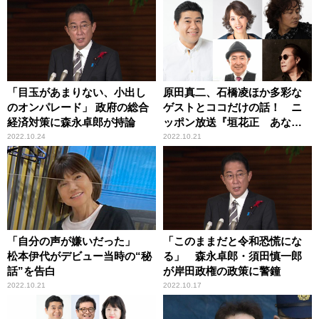
「目玉があまりない、小出し
原田真二、石橋凌ほか多彩な
のオンパレード」 政府の総合
ゲストとココだけの話！ ニ
経済対策に森永卓郎が持論
ッポン放送『垣花正 あなた
とハッピー！』10月24日～27
2022.10.24
2022.10.21
日も たっぷりインタビュー
「自分の声が嫌いだった」
「このままだと令和恐慌にな
松本伊代がデビュー当時の“秘
る」 森永卓郎・須田慎一郎
話”を告白
が岸田政権の政策に警鐘
2022.10.21
2022.10.17