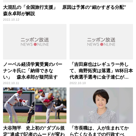
大混乱の「全国旅行支援」 原因は予算の“細かすぎる分配”
森永卓郎が解説
2022.10.12
ノーベル経済学賞受賞のバー
「吉田麻也はレギュラー外し
ナンキ氏に「納得できな
て、南野拓実は落選」W杯日本
い」 森永卓郎が疑問呈す
代表選手選考に金子達仁が私
見
2022.10.11
2022.10.10
大谷翔平 史上初の“ダブル規
「市長職は、人が生まれてか
定”達成で記者のムードが変わ
ら亡くなるまでの行政すべ