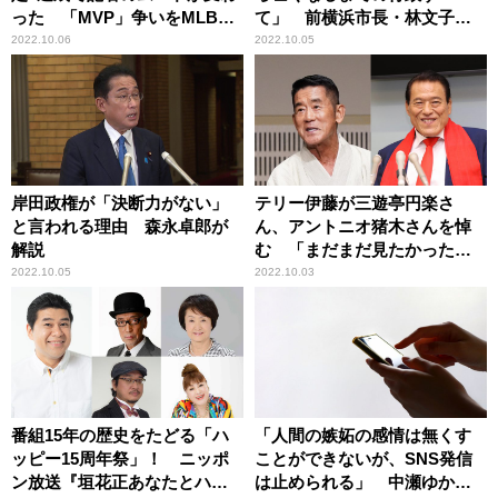
った 「MVP」争いをMLBジ
て」 前横浜市長・林文子が
ャーナリストが解説
語る、市長の仕事の面白さ、
2022.10.06
2022.10.05
やりがい
岸田政権が「決断力がない」
テリー伊藤が三遊亭円楽さ
と言われる理由 森永卓郎が
ん、アントニオ猪木さんを悼
解説
む 「まだまだ見たかった、
もったいない」
2022.10.05
2022.10.03
番組15年の歴史をたどる「ハ
「人間の嫉妬の感情は無くす
ッピー15周年祭」！ ニッポ
ことができないが、SNS発信
ン放送『垣花正あなたとハッ
は止められる」 中瀬ゆか