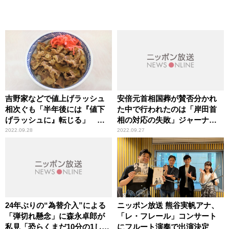
吉野家などで値上げラッシュ
安倍元首相国葬が賛否分かれ
相次ぐも「半年後には『値下
た中で行われたのは「岸田首
げラッシュに』転じる」 森
相の対応の失敗」ジャーナリ
永卓郎が予想
スト・青山和弘が指摘
2022.09.28
2022.09.27
24年ぶりの“為替介入”による
ニッポン放送 熊谷実帆アナ、
「弾切れ懸念」に森永卓郎が
「レ・フレール」コンサート
私見「恐らくまだ10分の1しか
にフルート演奏で出演決定