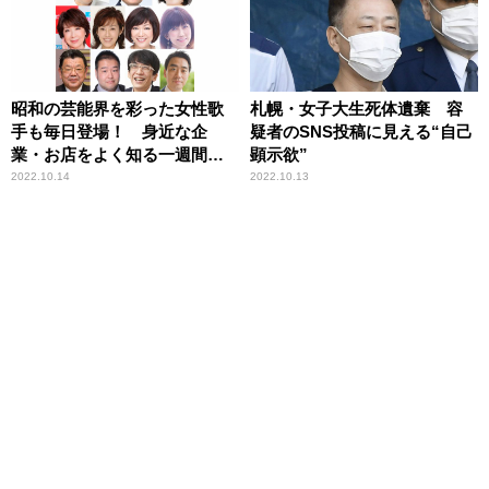
昭和の芸能界を彩った女性歌
札幌・女子大生死体遺棄 容
手も毎日登場！ 身近な企
疑者のSNS投稿に見える“自己
業・お店をよく知る一週間
顕示欲”
ニッポン放送『垣花正 あな
2022.10.14
2022.10.13
たとハッピー！』