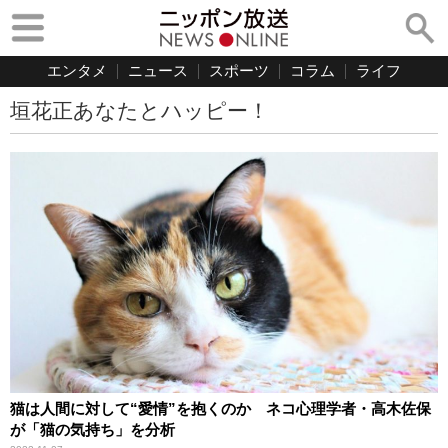
エンタメ
ニュース
スポーツ
コラム
ライフ
垣花正あなたとハッピー！
猫は人間に対して“愛情”を抱くのか ネコ心理学者・高木佐保
が「猫の気持ち」を分析