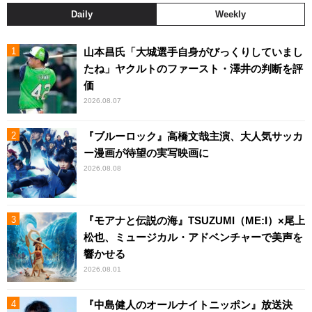
Daily
Weekly
山本昌氏「大城選手自身がびっくりしていまし
たね」ヤクルトのファースト・澤井の判断を評
価
2026.08.07
『ブルーロック』高橋文哉主演、大人気サッカ
ー漫画が待望の実写映画に
2026.08.08
『モアナと伝説の海』TSUZUMI（ME:I）×尾上
松也、ミュージカル・アドベンチャーで美声を
響かせる
2026.08.01
『中島健人のオールナイトニッポン』放送決