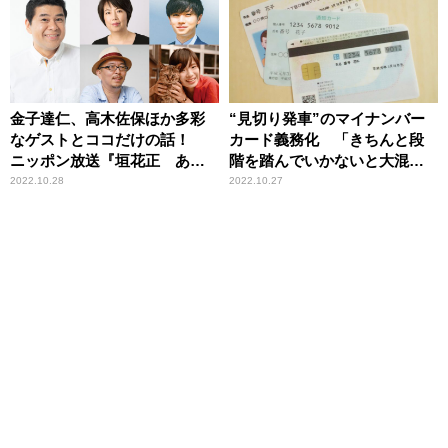
金子達仁、高木佐保ほか多彩
“見切り発車”のマイナンバー
なゲストとココだけの話！
カード義務化 「きちんと段
ニッポン放送『垣花正 あな
階を踏んでいかないと大混乱
たとハッピー！』10月31日～
につながるのでは」中瀬ゆか
2022.10.28
2022.10.27
11月3日も たっぷりインタビュ
りが懸念
ー