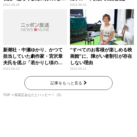
使ってない」
2022.09.26
2022.09.23
新潮社・中瀬ゆかり、かつて
“すべてのお客様が楽しめる映
担当していた劇作家・宮沢章
画館”に、障がい者割引が存在
夫氏を偲ぶ「若かりし頃の自
しない理由
分を導いてくれた方だった。
2022.09.22
2022.09.21
偉大なる才能を心から悼んで
いる」
記事をもっと見る
TOP
垣花正あなたとハッピー！（5）