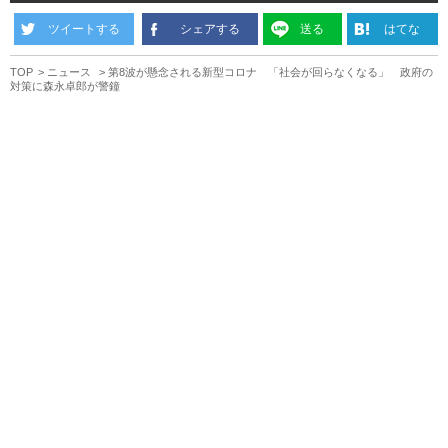
ツイートする
シェアする
送る
はてな
TOP
ニュース
第8波が懸念される新型コロナ 「社会が回らなくなる」 政府の
対策に森永卓郎が警鐘