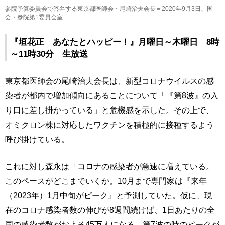
参院予算委員会で答弁する東京都医師会・尾崎治夫会長＝2020年9月3日、国
会・参院第1委員会室
『垣花正 あなたとハッピー！』月曜日～木曜日 8時
～11時30分 生放送
東京都医師会の尾崎治夫会長は、新型コロナウイルスの感
染者が都内で増加傾向にあることについて「『第8波』の入
り口に差し掛かっている」と危機感を示した。その上で、
オミクロン株に対応したワクチンを積極的に接種するよう
呼び掛けている。
これに対し森永は「コロナの感染者が急速に増えている。
このペースがどこまでいくか。10月まで専門家は『来年
（2023年）1月中旬がピーク』と予測していた。仮に、現
在のコロナ感染者数の伸びが8週間続けば、1日あたりの全
国の感染者数がおよそ45万人になる。第7波の時のピークが