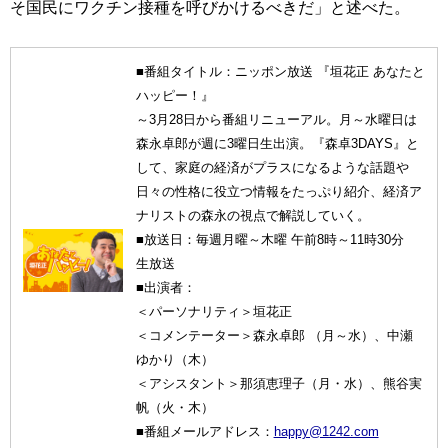
そ国民にワクチン接種を呼びかけるべきだ」と述べた。
■番組タイトル：ニッポン放送 『垣花正 あなたと
ハッピー！』
～3月28日から番組リニューアル。月～水曜日は
森永卓郎が週に3曜日生出演。『森卓3DAYS』と
して、家庭の経済がプラスになるような話題や
日々の性格に役立つ情報をたっぷり紹介、経済ア
ナリストの森永の視点で解説していく。
■放送日：毎週月曜～木曜 午前8時～11時30分
生放送
■出演者：
＜パーソナリティ＞垣花正
＜コメンテーター＞森永卓郎 （月～水）、中瀬
ゆかり（木）
＜アシスタント＞那須恵理子（月・水）、熊谷実
帆（火・木）
■番組メールアドレス：
happy@1242.com