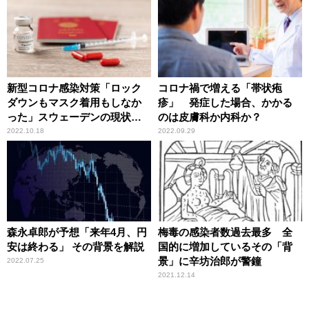
新型コロナ感染対策「ロック
コロナ禍で増える「帯状疱
ダウンもマスク着用もしなか
疹」 発症した場合、かかる
った」スウェーデンの現状
のは皮膚科か内科か？
は？
2022.10.18
2022.09.29
森永卓郎が予想「来年4月、円
梅毒の感染者数過去最多 全
安は終わる」 その背景を解説
国的に増加しているその「背
景」に辛坊治郎が警鐘
2022.07.25
2021.12.14