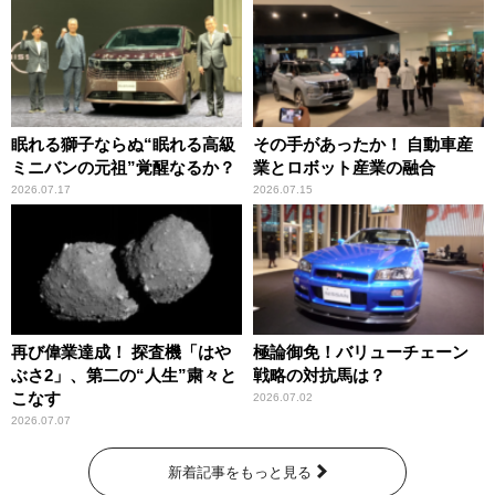
眠れる獅子ならぬ“眠れる高級
その手があったか！ 自動車産
ミニバンの元祖”覚醒なるか？
業とロボット産業の融合
2026.07.17
2026.07.15
再び偉業達成！ 探査機「はや
極論御免！バリューチェーン
ぶさ2」、第二の“人生”粛々と
戦略の対抗馬は？
こなす
2026.07.02
2026.07.07
新着記事をもっと見る