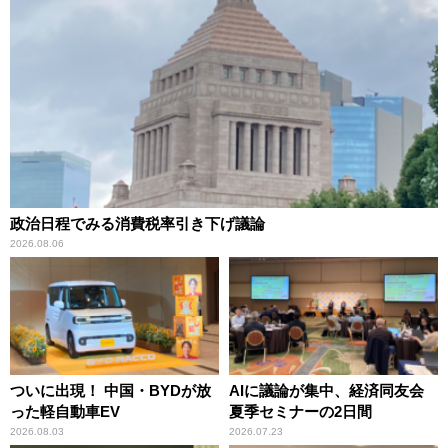
政治日程でみる消費税率引き下げ議論
2026.08.06
ついに出現！ 中国・BYDが放
AIに議論が集中、経済同友会
った軽自動車EV
夏季セミナーの2日間
2026.08.03
2026.07.23