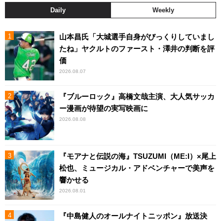
Daily
Weekly
山本昌氏「大城選手自身がびっくりしていまし
たね」ヤクルトのファースト・澤井の判断を評
価
2026.08.07
『ブルーロック』高橋文哉主演、大人気サッカ
ー漫画が待望の実写映画に
2026.08.08
『モアナと伝説の海』TSUZUMI（ME:I）×尾上
松也、ミュージカル・アドベンチャーで美声を
響かせる
2026.08.01
『中島健人のオールナイトニッポン』放送決