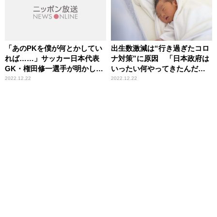
「あのPKを僕が何とかしてい
出生数激減は“行き過ぎたコロ
れば……」サッカー日本代表
ナ対策”に原因 「日本政府は
GK・権田修一選手が明かし
いったい何やってきたんだ」
た、森保一監督への率直な思
辛坊治郎が苦言
2022.12.22
2022.12.22
い