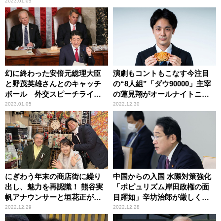
2023.01.05
幻に終わった安倍元総理大臣
演劇もコントもこなす今注目
と野茂英雄さんとのキャッチ
の“8人組”「ダウ90000」主宰
ボール 外交スピーチライタ
の蓮見翔がオールナイトニッ
ーが明かす、伝説のスピーチ
ポン初挑戦！「誰かに刺さる
2023.01.05
2022.12.30
秘話
よう一生懸命やらせていただ
きます」
にぎわう年末の商店街に繰り
中国からの入国 水際対策強化
出し、魅力を再認識！ 熊谷実
「ポピュリズム岸田政権の面
帆アナウンサーと垣花正がレ
目躍如」辛坊治郎が厳しく非
ポート
難
2022.12.29
2022.12.28