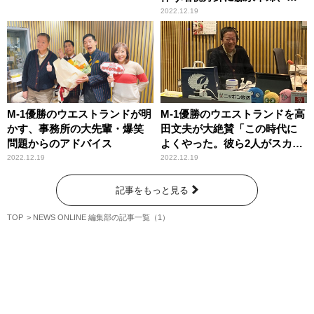
田慎一郎が指摘
2022.12.19
M-1優勝のウエストランドが明
M-1優勝のウエストランドを高
かす、事務所の大先輩・爆笑
田文夫が大絶賛「この時代に
問題からのアドバイス
よくやった。彼ら2人がスカッ
としてくれた」
2022.12.19
2022.12.19
記事をもっと見る
TOP
NEWS ONLINE 編集部の記事一覧（1）