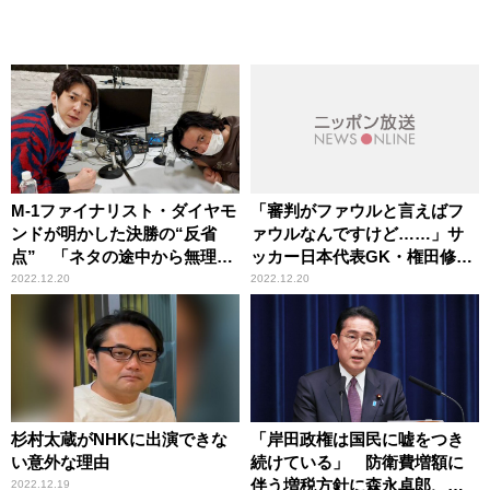
M-1ファイナリスト・ダイヤモ
「審判がファウルと言えばフ
ンドが明かした決勝の“反省
ァウルなんですけど……」サ
点” 「ネタの途中から無理だ
ッカー日本代表GK・権田修一
と思っていた」
選手が明かす、ドイツ戦での
2022.12.20
2022.12.20
ファウルへの“本音”
杉村太蔵がNHKに出演できな
「岸田政権は国民に嘘をつき
い意外な理由
続けている」 防衛費増額に
伴う増税方針に森永卓郎、須
2022.12.19