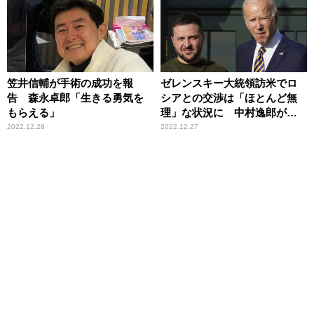
笠井信輔が手術の成功を報
ゼレンスキー大統領訪米でロ
告 森永卓郎「生きる勇気を
シアとの交渉は「ほとんど無
もらえる」
理」な状況に 中村逸郎が分
析
2022.12.28
2022.12.27