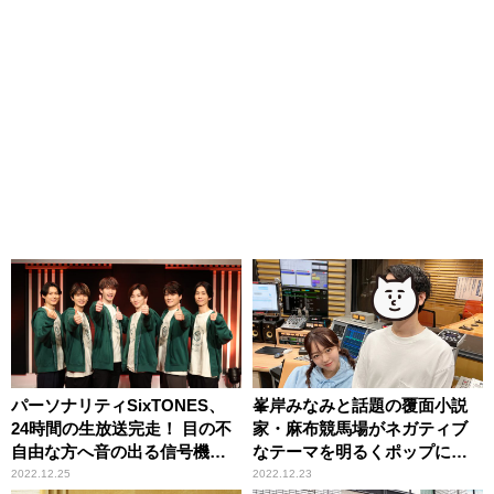
パーソナリティSixTONES、
峯岸みなみと話題の覆面小説
24時間の生放送完走！ 目の不
家・麻布競馬場がネガティブ
自由な方へ音の出る信号機
なテーマを明るくポップにト
を ニッポン放送「第48回 ラ
ーク！ ニッポン放送『峯岸
2022.12.25
2022.12.23