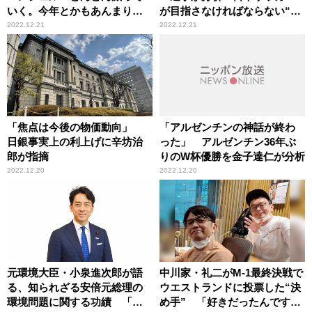
いく。今年とかもあんまり無
が目指さなければならない“2
かったな」 ダイジェスト映
つの強さ”
2022.12.21
2022.12.21
像での存在感に寂しさ
「焦点は今後の物価動向」
「アルゼンチンの神話が終わ
日銀事実上の利上げに辛坊治
った」 アルゼンチン36年ぶ
郎が指摘
りのW杯優勝を金子達仁が分析
2022.12.20
2022.12.20
元環境大臣・小泉進次郎が語
中川家・礼二がM-1最終決戦で
る、知られざる安倍元総理の
ウエストランドに投票した“決
環境問題に関する功績 「気
め手” 「好きだったんですよ