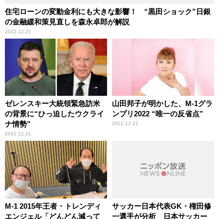
住宅ローンの変動金利にも大きな影響！ “黒田ショック”日銀
の金融緩和策見直しを森永卓郎が解説
2022.12.21
ゼレンスキー大統領緊急訪米
山田邦子が明かした、M-1グラ
の背景に“ひっ迫したウクライ
ンプリ2022 “唯一の反省点”
ナ情勢”
2022.12.21
2022.12.21
M-1 2015年王者・トレンディ
サッカー日本代表GK・権田修
エンジェル「どんどん減って
一選手が分析 日本サッカー