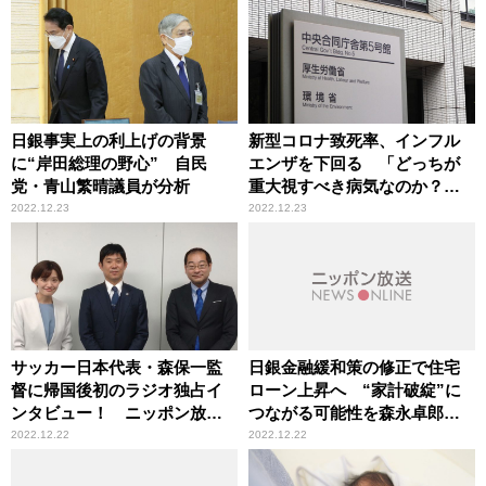
ジオ・チャリティ・ミュージ
みなみと麻布競馬場 ユトリ
ックソン」
ノサトリ』
日銀事実上の利上げの背景
新型コロナ致死率、インフル
に“岸田総理の野心” 自民
エンザを下回る 「どっちが
党・青山繁晴議員が分析
重大視すべき病気なのか？」
辛坊治郎が持論
2022.12.23
2022.12.23
サッカー日本代表・森保一監
日銀金融緩和策の修正で住宅
督に帰国後初のラジオ独占イ
ローン上昇へ “家計破綻”に
ンタビュー！ ニッポン放送
つながる可能性を森永卓郎が
『飯田浩司のOK! Cozy up!』
指摘
2022.12.22
2022.12.22