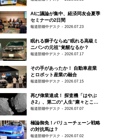
AIに議論が集中、経済同友会夏季
セミナーの2日間
報道部畑中デスク
2026.07.23
眠れる獅子ならぬ“眠れる高級ミ
ニバンの元祖”覚醒なるか？
報道部畑中デスク
2026.07.17
その手があったか！ 自動車産業
とロボット産業の融合
報道部畑中デスク
2026.07.15
再び偉業達成！ 探査機「はやぶ
さ2」、第二の“人生”粛々とこな
す
報道部畑中デスク
2026.07.07
極論御免！バリューチェーン戦略
の対抗馬は？
報道部畑中デスク
2026.07.02