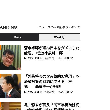
ANKING
ニュースの人気記事ランキング
Daily
Weekly
森永卓郎が選ぶ日本をダメにした
総理、1位は小泉純一郎
NEWS ONLINE 編集部
2018.08.22
N
「外為特会の含み益約37兆円」を
経済対策の財源にできる「根
拠」 高橋洋一が解説
NEWS ONLINE 編集部
2022.10.12
亀井静香が言及『高市早苗氏は初
の女性総理になる可能性がある』