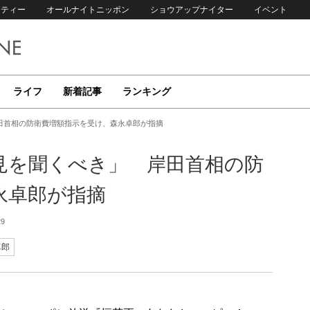
リティー
オールナイトニッポン
ショウアップナイター
イベント
ライフ
新着記事
ランキング
田首相の防衛費増額指示を受け、森永卓郎が指摘
見を聞くべき」 岸田首相の防
永卓郎が指摘
29
卓郎