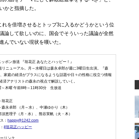
いかと指摘した。
これを倍増させるとトップ3に入るかどうかという位
議論して欲しいのに、国会でそういった議論が全然
進んでいない現状を嘆いた。
ニッポン放送 『垣花正 あなたとハッピー！』
番組リニューアル。月～水曜日は森永卓郎が週に3曜日生出演。『森
して、家庭の経済がプラスになるような話題や日々の性格に役立つ情報
経済アナリストの森永の視点で解説していく。
～木曜 午前8時～11時30分 生放送
＞垣花正
＞森永卓郎 （月～水）、中瀬ゆかり（木）
那須恵理子（月・水）、熊谷実帆（火・木）
レス：
happy@1242.com
グ：
#垣花正ハッピー
フリーリンク