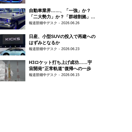
自動車業界……、「一強」か？
「二大勢力」か？「群雄割拠」
か？
報道部畑中デスク
2026.06.26
日産、小型SUVの投入で再建への
はずみとなるか
報道部畑中デスク
2026.06.23
H3ロケット打ち上げ成功……宇
宙開発“正常軌道”復帰への一歩
報道部畑中デスク
2026.06.15