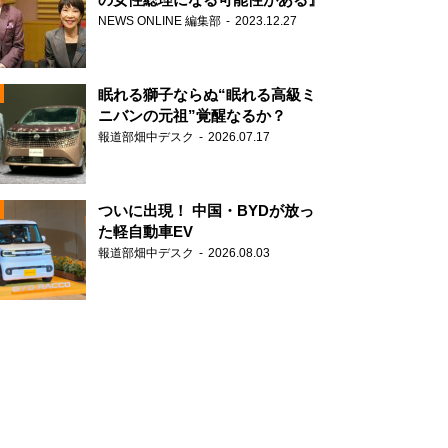
NEWS ONLINE 編集部
2023.12.27
眠れる獅子ならぬ“眠れる高級ミ
ニバンの元祖”覚醒なるか？
報道部畑中デスク
2026.07.17
N
ついに出現！ 中国・BYDが放っ
た軽自動車EV
報道部畑中デスク
2026.08.03
N