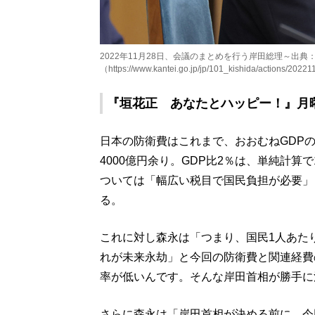
2022年11月28日、会議のまとめを行う岸田総理～出典
（https://www.kantei.go.jp/jp/101_kishida/actions/2022
『垣花正 あなたとハッピー！』月曜
日本の防衛費はこれまで、おおむねGDP
4000億円余り。GDP比2％は、単純計
ついては「幅広い税目で国民負担が必要」
る。
これに対し森永は「つまり、国民1人あた
れが未来永劫」と今回の防衛費と関連経費
率が低いんです。そんな岸田首相が勝手に
さらに森永は「岸田首相が決める前に、今