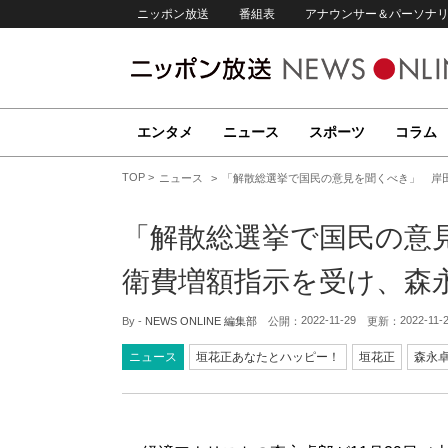
ニッポン放送
番組表
アナウンサー＆パーソナ
エンタメ
ニュース
スポーツ
コラム
TOP
ニュース
「解散総選挙で国民の意見を聞くべき」 岸
「解散総選挙で国民の意
衛費増額指示を受け、森
2022-11-29
2022-11-
By -
NEWS ONLINE 編集部
公開：
更新：
ニュース
垣花正あなたとハッピー！
垣花正
森永