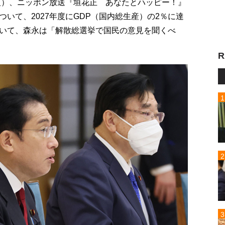
（火）、ニッポン放送『垣花正 あなたとハッピー！』
いて、2027年度にGDP（国内総生産）の2％に達
いて、森永は「解散総選挙で国民の意見を聞くべ
R