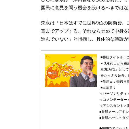
国民に意見を問う機会を設けるべきではな
森永は「日本はすでに世界9位の防衛費。
置までアップする。それならせめて中身を
進んでいない」と指摘し、具体的な議論が
■番組タイトル：
～3月28日から
卓3DAYS』と
をたっぷり紹介、
■放送日：毎週月曜
■出演者：
＜パーソナリティ
＜コメンテーター
＜アシスタント＞
■番組メールアド
■番組ハッシュタ
◆radikoタイム