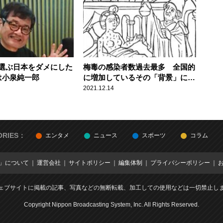
選ぶ日本をダメにした
梅毒の感染者数過去最多 全国的
は小泉純一郎
に増加しているその「背景」に辛
坊治郎が警鐘
2021.12.14
ORIES：
エンタメ
ニュース
スポーツ
コラム
E」について
運営会社
サイトポリシー
編集体制
プライバシーポリシー
ェブサイトに掲載の記事、写真などの無断転載、加工しての使用などは一切禁止し
Copyright Nippon Broadcasting System, Inc. All Rights Reserved.