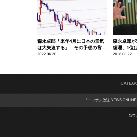
森永卓郎「来年4月に日本の景気
森永卓郎が
は大失速する」 その予想の背景
総理、1位
を解説
2022.06.20
2018.08.22
CATEG
「ニッポン放送 NEWS ONLIN
当ウ