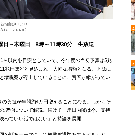
：首相官邸HPより
11/28shihon.html）
日～木曜日 8時～11時30分 生放送
の1％以内を目安としていて、今年度の当初予算は5兆
算で11兆円ほどと見込まれ、大幅な増額となる。財源に
と増税案が浮上していることに、賛否が挙がってい
りの負担が年間約4万円増えることになる。しかもそ
の増額について解説。続けて「岸田内閣は今、支持
決めていい話ではない」と持論を展開。
回の話をテーマにして解散総選挙をするべき」と、