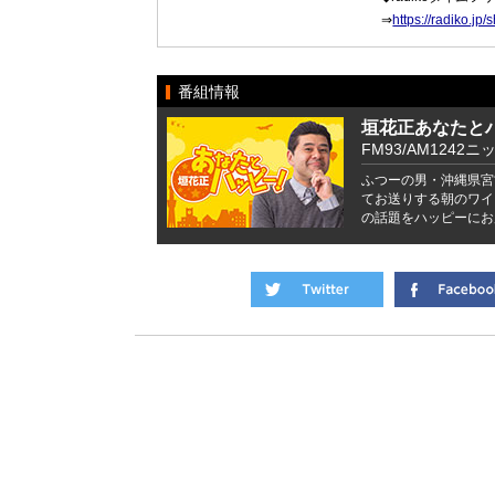
⇒
https://radiko.
番組情報
垣花正あなたと
FM93/AM1242ニ
ふつーの男・沖縄県宮
てお送りする朝のワイ
の話題をハッピーにお