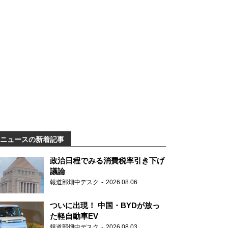
ニュースの新着記事
政治日程でみる消費税率引き下げ
議論
報道部畑中デスク
2026.08.06
ついに出現！ 中国・BYDが放っ
た軽自動車EV
報道部畑中デスク
2026.08.03