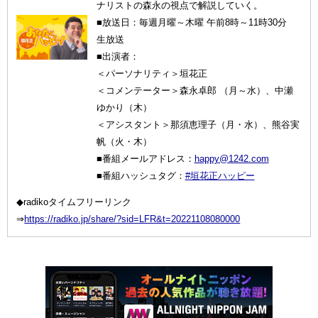
ナリストの森永の視点で解説していく。
■放送日：毎週月曜～木曜 午前8時～11時30分
生放送
■出演者：
＜パーソナリティ＞垣花正
＜コメンテーター＞森永卓郎 （月～水）、中瀬
ゆかり（木）
＜アシスタント＞那須恵理子（月・水）、熊谷実
帆（火・木）
■番組メールアドレス：
happy@1242.com
■番組ハッシュタグ：
#垣花正ハッピー
◆radikoタイムフリーリンク
⇒
https://radiko.jp/share/?sid=LFR&t=20221108080000