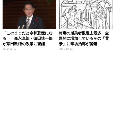
「このままだと令和恐慌にな
梅毒の感染者数過去最多 全
る」 森永卓郎・須田慎一郎
国的に増加しているその「背
が岸田政権の政策に警鐘
景」に辛坊治郎が警鐘
2022.10.17
2021.12.14