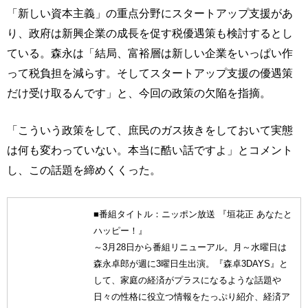
「新しい資本主義」の重点分野にスタートアップ支援があ
り、政府は新興企業の成長を促す税優遇策も検討するとし
ている。森永は「結局、富裕層は新しい企業をいっぱい作
って税負担を減らす。そしてスタートアップ支援の優遇策
だけ受け取るんです」と、今回の政策の欠陥を指摘。
「こういう政策をして、庶民のガス抜きをしておいて実態
は何も変わっていない。本当に酷い話ですよ」とコメント
し、この話題を締めくくった。
■番組タイトル：ニッポン放送 『垣花正 あなたと
ハッピー！』
～3月28日から番組リニューアル。月～水曜日は
森永卓郎が週に3曜日生出演。『森卓3DAYS』と
して、家庭の経済がプラスになるような話題や
日々の性格に役立つ情報をたっぷり紹介、経済ア