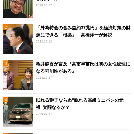
2018.08.22
「外為特会の含み益約37兆円」を経済対策の財
源にできる「根拠」 高橋洋一が解説
2022.10.12
亀井静香が言及『高市早苗氏は初の女性総理に
なる可能性がある』
2023.12.27
眠れる獅子ならぬ“眠れる高級ミニバンの元
祖”覚醒なるか？
2026.07.17