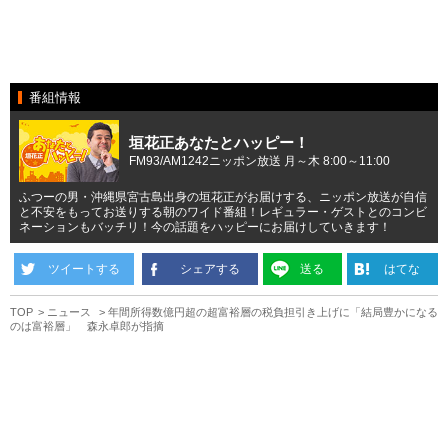
番組情報
垣花正あなたとハッピー！
FM93/AM1242ニッポン放送 月～木 8:00～11:00
ふつーの男・沖縄県宮古島出身の垣花正がお届けする、ニッポン放送が自信
と不安をもってお送りする朝のワイド番組！レギュラー・ゲストとのコンビ
ネーションもバッチリ！今の話題をハッピーにお届けしていきます！
ツイートする
シェアする
送る
はてな
TOP
ニュース
年間所得数億円超の超富裕層の税負担引き上げに「結局豊かになる
のは富裕層」 森永卓郎が指摘