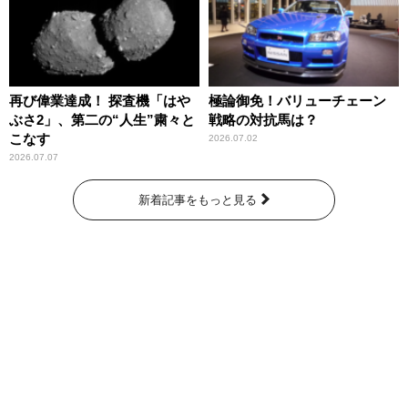
再び偉業達成！ 探査機「はや
極論御免！バリューチェーン
ぶさ2」、第二の“人生”粛々と
戦略の対抗馬は？
こなす
2026.07.02
2026.07.07
新着記事をもっと見る