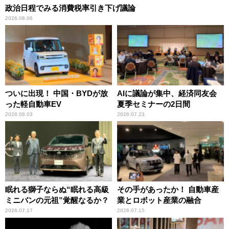
政治日程でみる消費税率引き下げ議論
2026.08.06
ついに出現！ 中国・BYDが放
AIに議論が集中、経済同友会
った軽自動車EV
夏季セミナーの2日間
2026.08.03
2026.07.23
眠れる獅子ならぬ“眠れる高級
その手があったか！ 自動車産
ミニバンの元祖”覚醒なるか？
業とロボット産業の融合
2026.07.17
2026.07.15