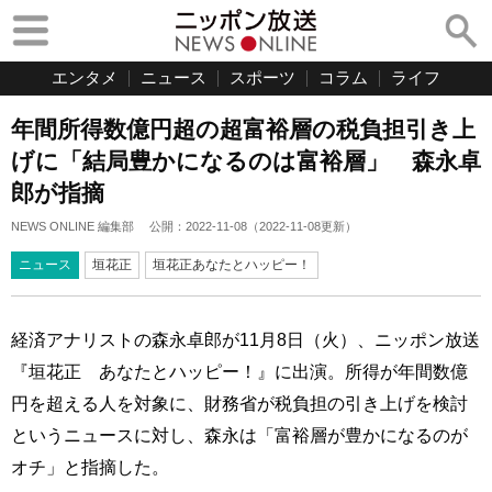
エンタメ
ニュース
スポーツ
コラム
ライフ
年間所得数億円超の超富裕層の税負担引き上
げに「結局豊かになるのは富裕層」 森永卓
郎が指摘
NEWS ONLINE 編集部
公開：
2022-11-08
（
2022-11-08
更新）
ニュース
垣花正
垣花正あなたとハッピー！
経済アナリストの森永卓郎が11月8日（火）、ニッポン放送
『垣花正 あなたとハッピー！』に出演。所得が年間数億
円を超える人を対象に、財務省が税負担の引き上げを検討
というニュースに対し、森永は「富裕層が豊かになるのが
オチ」と指摘した。