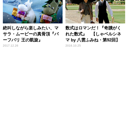
絶叫しながら楽しみたい、マ
数式はロマンだ！『奇蹟がく
サラ・ムービーの真骨頂『バ
れた数式』 【しゃベルシネ
ーフバリ 王の凱旋』
マ by 八雲ふみね・第92回】
2017.12.26
2016.10.25