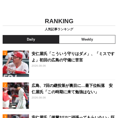
RANKING
人気記事ランキング
Daily
Weekly
安仁屋氏「こういう守りはダメ」、「ミスです
よ」初回の広島の守備に苦言
2026.08.06
広島、7回の継投策が裏目に…最下位転落 安
仁屋氏「この時期に来て勉強はない」
2026.08.06
安仁屋氏「後輩だけに頑張ってもらいたい」巨