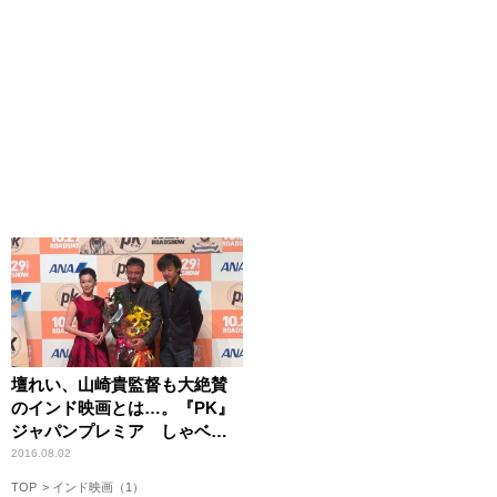
壇れい、山崎貴監督も大絶賛
のインド映画とは…。『PK』
ジャパンプレミア しゃベル
シネマ【第45回】
2016.08.02
TOP
インド映画（1）