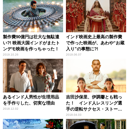
製作費90億円は壮大な無駄遣
インド映画史上最高の製作費
い?! 映画大国インドがまたト
で作った映画が、あわや“お蔵
ンデモ映画を作っちゃった！
入り”の事態に?!
2019.10.26
2019.06.07
あるインド人男性が生理用品
吉田沙保里、伊調馨とも戦っ
を手作りした、切実な理由
た！ インド人レスリング選
手の逆転サクセス・ストーリ
2018.12.02
ー『ダンガル きっと、つよ
2018.04.03
くなる』