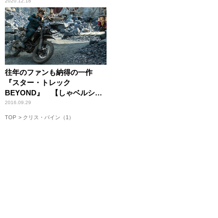
2020.12.18
往年のファンも納得の一作
『スター・トレック
BEYOND』 【しゃベルシネ
マ by 八雲ふみね・第77回】
2016.09.29
TOP
クリス・パイン（1）