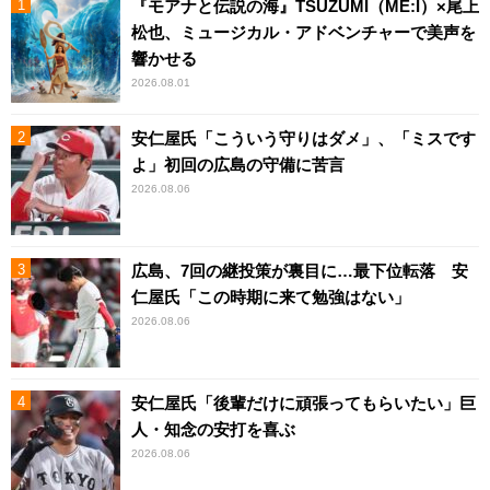
『モアナと伝説の海』TSUZUMI（ME:I）×尾上
松也、ミュージカル・アドベンチャーで美声を
響かせる
2026.08.01
安仁屋氏「こういう守りはダメ」、「ミスです
よ」初回の広島の守備に苦言
2026.08.06
広島、7回の継投策が裏目に…最下位転落 安
仁屋氏「この時期に来て勉強はない」
2026.08.06
安仁屋氏「後輩だけに頑張ってもらいたい」巨
人・知念の安打を喜ぶ
2026.08.06