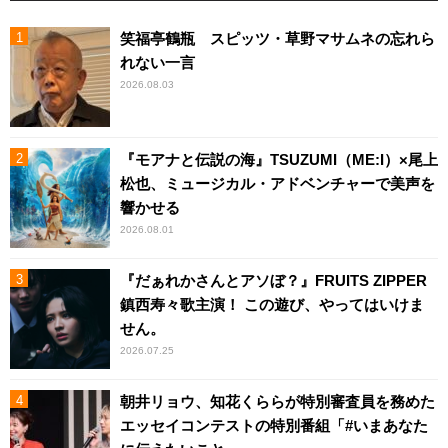
笑福亭鶴瓶 スピッツ・草野マサムネの忘れら
れない一言
2026.08.03
『モアナと伝説の海』TSUZUMI（ME:I）×尾上
松也、ミュージカル・アドベンチャーで美声を
響かせる
2026.08.01
『だぁれかさんとアソぼ？』FRUITS ZIPPER
鎮西寿々歌主演！ この遊び、やってはいけま
せん。
2026.07.25
朝井リョウ、知花くららが特別審査員を務めた
エッセイコンテストの特別番組「#いまあなた