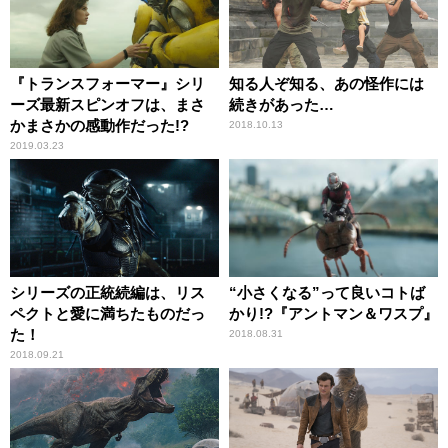
『トランスフォーマー』シリ
知る人ぞ知る、あの怪作には
ーズ最新スピンオフは、まさ
続きがあった…
かまさかの感動作だった!?
2018.10.13
2019.03.23
シリーズの正統続編は、リス
“小さくなる”って良いコトば
ペクトと愛に満ちたものだっ
かり!?『アントマン＆ワスプ』
た！
2018.08.31
2018.09.21