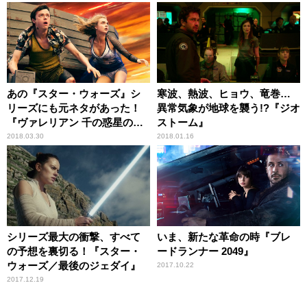
あの『スター・ウォーズ』シ
寒波、熱波、ヒョウ、竜巻…
リーズにも元ネタがあった！
異常気象が地球を襲う!?『ジオ
『ヴァレリアン 千の惑星の救
ストーム』
世主』
2018.03.30
2018.01.16
シリーズ最大の衝撃、すべて
いま、新たな革命の時『ブレ
の予想を裏切る！『スター・
ードランナー 2049』
ウォーズ／最後のジェダイ』
2017.10.22
2017.12.19