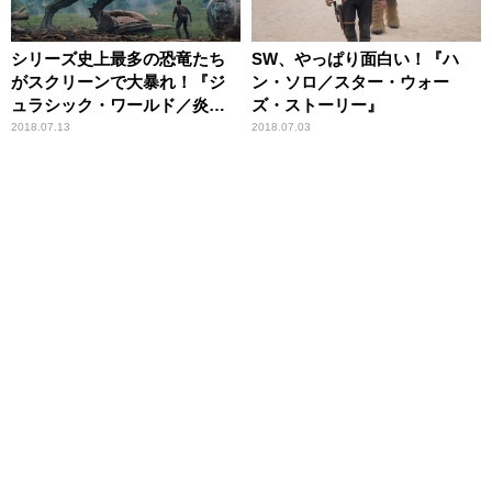
シリーズ史上最多の恐竜たち
SW、やっぱり面白い！『ハ
がスクリーンで大暴れ！『ジ
ン・ソロ／スター・ウォー
ュラシック・ワールド／炎の
ズ・ストーリー』
王国』
2018.07.13
2018.07.03