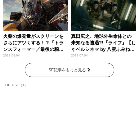
火薬の爆発量がスクリーンを
真田広之、地球外生命体との
さらにアツくする！？『トラ
未知なる遭遇?!『ライフ』【し
ンスフォーマー／最後の騎士
ゃベルシネマ by 八雲ふみね・
王』【しゃベルシネマ by 八雲
第233回】
2017.08.04
2017.07.04
ふみね・第251回】
SF記事をもっと見る
TOP
SF（1）