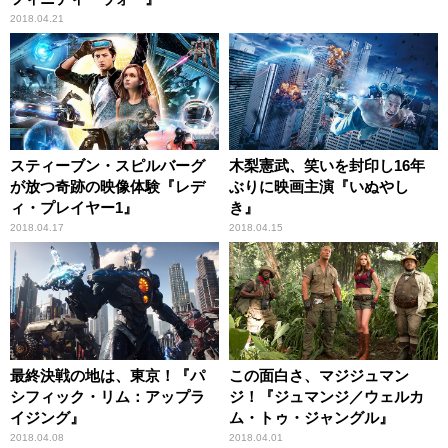
2018.04.21
スティーブン・スピルバーグ
木梨憲武、笑いを封印し16年
が放つ奇跡の映像体験『レデ
ぶりに映画主演『いぬやし
ィ・プレイヤー1』
き』
2018.04.17
2018.04.15
最終決戦の地は、東京！『パ
この面白さ、マジジュマン
シフィック・リム：アップラ
ジ！『ジュマンジ／ウェルカ
イジング』
ム・トゥ・ジャングル』
2018.04.08
2018.04.01