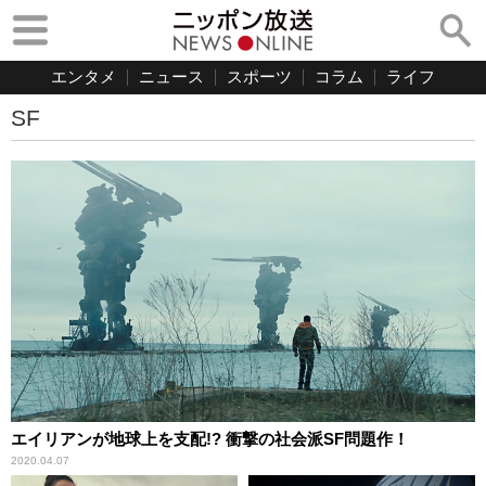
エンタメ
ニュース
スポーツ
コラム
ライフ
SF
エイリアンが地球上を支配!? 衝撃の社会派SF問題作！
2020.04.07