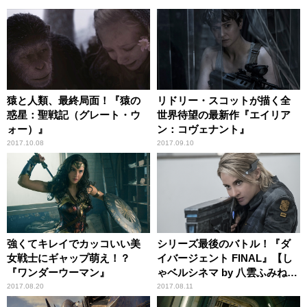
猿と人類、最終局面！『猿の
リドリー・スコットが描く全
惑星：聖戦記（グレート・ウ
世界待望の最新作『エイリア
ォー）』
ン：コヴェナント』
2017.10.08
2017.09.10
強くてキレイでカッコいい美
シリーズ最後のバトル！『ダ
女戦士にギャップ萌え！？
イバージェント FINAL』【し
『ワンダーウーマン』
ゃベルシネマ by 八雲ふみね・
第255回】
2017.08.20
2017.08.11