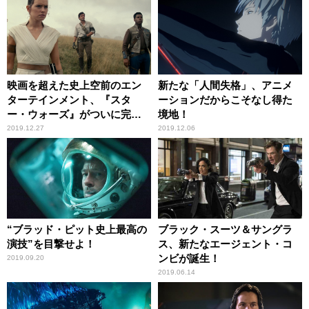
映画を超えた史上空前のエン
新たな「人間失格」、アニメ
ターテインメント、『スタ
ーションだからこそなし得た
ー・ウォーズ』がついに完
境地！
結！
2019.12.27
2019.12.06
“ブラッド・ピット史上最高の
ブラック・スーツ＆サングラ
演技”を目撃せよ！
ス、新たなエージェント・コ
ンビが誕生！
2019.09.20
2019.06.14