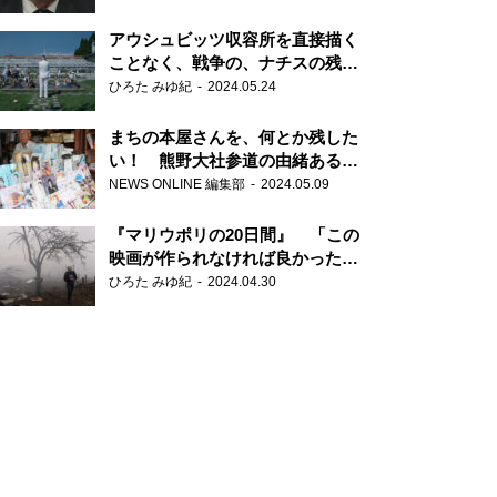
だ6000の命』
アウシュビッツ収容所を直接描く
ことなく、戦争の、ナチスの残虐
さが見える映画 『関心領域』
ひろた みゆ紀
2024.05.24
まちの本屋さんを、何とか残した
い！ 熊野大社参道の由緒ある書
店・三代目の強い思い
NEWS ONLINE 編集部
2024.05.09
『マリウポリの20日間』 「この
映画が作られなければ良かった」
と語る監督
ひろた みゆ紀
2024.04.30