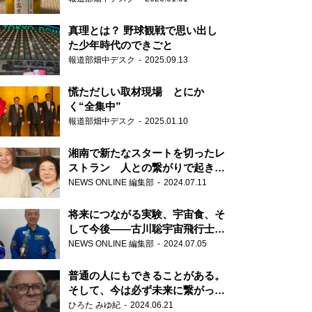
真理とは？ 野球観戦で思い出し
た少年時代のできごと
報道部畑中デスク
2025.09.13
慌ただしい取材現場 とにか
く“全集中”
報道部畑中デスク
2025.01.10
湘南で新たなスタートを切ったレ
ストラン 人との繋がりで起きた
奇跡
NEWS ONLINE 編集部
2024.07.11
将来につながる実験、宇宙食、そ
して今後――古川聡宇宙飛行士単
独インタビュー
NEWS ONLINE 編集部
2024.07.05
普通の人にもできることがある。
そして、今は必ず未来に繋がって
いく……『ONE LIFE 奇跡が繋い
ひろた みゆ紀
2024.06.21