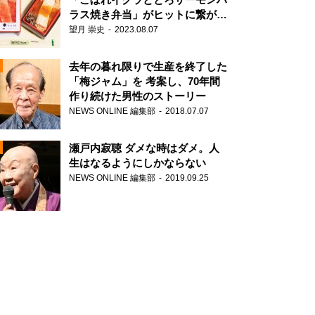
ラス焼き弁当」がヒットに繋がっ
た理由
望月 崇史
2023.08.07
N
去年の暮れ限りで生産を終了した
「梅ジャム」を 考案し、70年間
作り続けた男性のストーリー
NEWS ONLINE 編集部
2018.07.07
瀬戸内寂聴 ダメな時はダメ。人
生はなるようにしかならない
NEWS ONLINE 編集部
2019.09.25