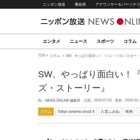
ニッポン放送
番組表
アナウンサー＆パーソナ
エンタメ
ニュース
スポーツ
コラム
TOP
コラム
SW、やっぱり面白い！『ハン・ソロ／スター
SW、やっぱり面白い！
ズ・ストーリー』
2018-07-03
2020-01-
By -
NEWS ONLINE 編集部
公開：
更新：
コラム
Tokyo cinema cloud X
八雲ふみね
映画