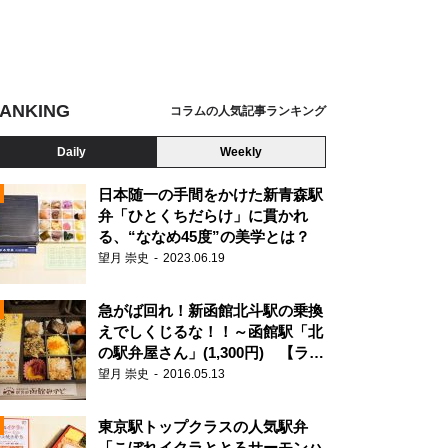
ANKING
コラムの人気記事ランキング
Daily
Weekly
日本随一の手間をかけた新青森駅
弁「ひとくちだらけ」に貫かれ
る、“ななめ45度”の美学とは？
望月 崇史
2023.06.19
急がば回れ！新函館北斗駅の乗換
えでしくじるな！！～函館駅「北
の駅弁屋さん」(1,300円) 【ライ
ター望月の駅弁膝栗毛】
望月 崇史
2016.05.13
N
東京駅トップクラスの人気駅弁
「こぼれイクラととろサーモンハ