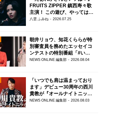
FRUITS ZIPPER 鎮西寿々歌
主演！ この遊び、やってはい
けません。
八雲 ふみね
2026.07.25
朝井リョウ、知花くららが特
別審査員を務めたエッセイコ
ンテストの特別番組「#いま
あなたに伝えたいこと」
NEWS ONLINE 編集部
2026.08.04
N
AD
「いつでも肩は温まっており
ます」デビュー30周年の西川
貴教が『オールナイトニッポ
ン』に登場！
NEWS ONLINE 編集部
2026.08.03
2