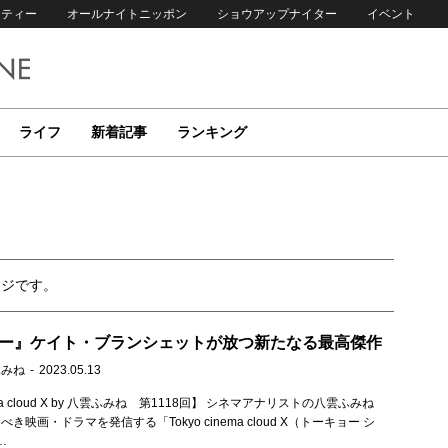
リティー
オールナイトニッポン
ショウアップナイター
イベント
ライフ
新着記事
ランキング
ージです。
ター』ケイト・ブランシェットが放つ新たなる最高傑作
ふみね
2023.05.13
nema cloud X by 八雲ふみね 第1118回】 シネマアナリストの八雲ふみね
き映画・ドラマを発信する「Tokyo cinema cloud X（トーキョー シ
…