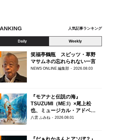
ANKING
人気記事ランキング
Daily
Weekly
笑福亭鶴瓶 スピッツ・草野
マサムネの忘れられない一言
NEWS ONLINE 編集部
2026.08.03
N
『モアナと伝説の海』
TSUZUMI（ME:I）×尾上松
也、ミュージカル・アドベン
チャーで美声を響かせる
八雲 ふみね
2026.08.01
『だぁれかさんとアソぼ？』