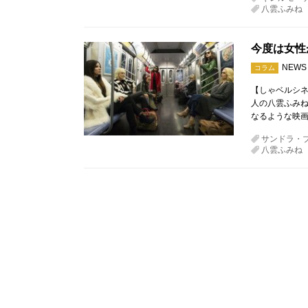
八雲ふみね
今度は女性
NEWS
コラム
【しゃベルシネ
人の八雲ふみね
なるような映画
サンドラ・
八雲ふみね