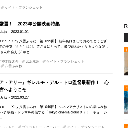
ケイト・ブランシェット
厳選！ 2023年公開映画特集
R
ふみね
2023.01.01
nema cloud X by 八雲ふみね 第1095回】 新年あけましておめでとうござ
23年の干支（えと）は卯。皆さまにとって、飛び跳ねたくなるような楽し
さん出会える1年と…
神木隆之介
宮沢氷魚
ケイト・ブランシェット
八雲ふみね
ア・アリー』ギレルモ・デル・トロ監督最新作！ 心
宮へようこそ
ふみね
2022.03.27
nema cloud X by 八雲ふみね 第1049回】 シネマアナリストの八雲ふみね
き映画・ドラマを発信する「Tokyo cinema cloud X（トーキョー シ
…
デル・トロ
ブラッドリー・クーパー
ケイト・ブランシェット