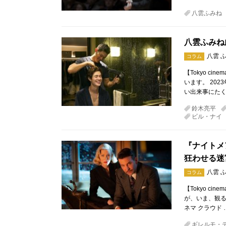
八雲ふみね
八雲ふみね
八雲 
コラム
【Tokyo ci
います。 20
い出来事にたく
鈴木亮平
ビル・ナイ
『ナイトメ
狂わせる迷
八雲 
コラム
【Tokyo ci
が、いま、観るべ
ネマ クラウド 
ギレルモ・