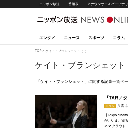
ニッポン放送
番組表
アナウンサー＆パーソナ
エンタメ
ニュース
スポーツ
コラム
TOP
ケイト・ブランシェット（1）
ケイト・ブランシェット
「ケイト・ブランシェット」に関する記事一覧ペ
『TAR／
八雲 
コラム
【Tokyo ci
が、いま、観るべ
ネマ クラウド 