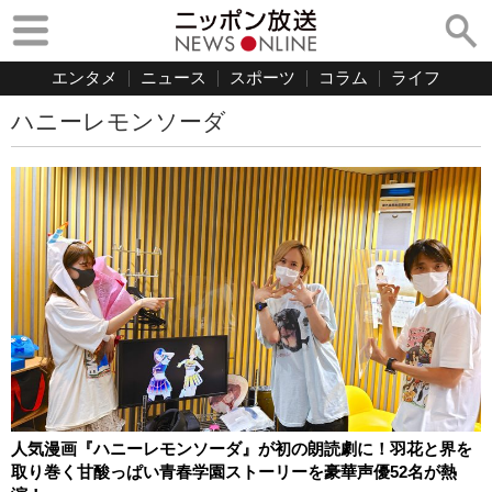
エンタメ
ニュース
スポーツ
コラム
ライフ
ハニーレモンソーダ
人気漫画『ハニーレモンソーダ』が初の朗読劇に！羽花と界を
取り巻く甘酸っぱい青春学園ストーリーを豪華声優52名が熱