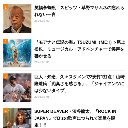
笑福亭鶴瓶 スピッツ・草野マサムネの忘れら
れない一言
2026.08.03
『モアナと伝説の海』TSUZUMI（ME:I）×尾上
松也、ミュージカル・アドベンチャーで美声を
響かせる
2026.08.01
巨人・知念、久々スタメンで2安打1打点！山崎
隆造氏「泥臭さを感じる」、「ジャイアンツに
は少ないタイプ」
2026.08.05
SUPER BEAVER・渋谷龍太、『ROCK IN
JAPAN』でB’zの歌声につられて楽屋を脱
走！？