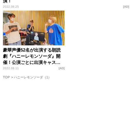
演！
2022.08.25
AD
豪華声優52名が出演する朗読
劇『ハニーレモンソーダ』開
催！公演ごとに出演キャスト
が変わる“マルチキャスト
2022.08.11
AD
式”で、全公演異なる組み合わ
TOP
ハニーレモンソーダ（1）
せでお届け