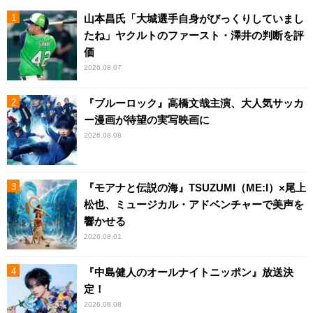
山本昌氏「大城選手自身がびっくりしていまし
たね」ヤクルトのファースト・澤井の判断を評
価
2026.08.07
『ブルーロック』高橋文哉主演、大人気サッカ
ー漫画が待望の実写映画に
2026.08.08
『モアナと伝説の海』TSUZUMI（ME:I）×尾上
松也、ミュージカル・アドベンチャーで美声を
響かせる
2026.08.01
『中島健人のオールナイトニッポン』放送決
定！
2026.08.08