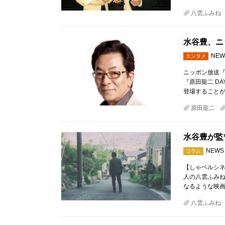
八雲ふみね
水谷豊、ニ
NEW
エンタメ
ニッポン放送『原
『原田龍二 DA
登場すること
原田龍二
水谷豊が監
NEWS
コラム
【しゃベルシネ
人の八雲ふみね
なるような映画
八雲ふみね