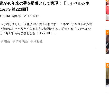
豊が40年来の夢を監督として実現！【しゃベルシネ
雲ふみね･第223回】
 ONLINE 編集部
2017.06.16
ルが鳴りました。 支配人の八雲ふみねです。 シネマアナリストの八雲
ると誰かにしゃベリたくなるような映画たちをご紹介する「しゃベルシ
、6月17日から公開となる『TAP -THE L…
映画
青春映画
水谷豊