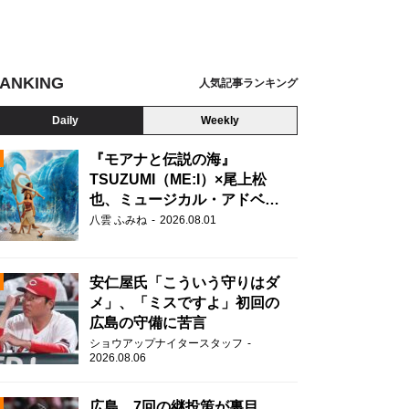
ANKING
人気記事ランキング
Daily
Weekly
『モアナと伝説の海』
TSUZUMI（ME:I）×尾上松
也、ミュージカル・アドベン
N
チャーで美声を響かせる
八雲 ふみね
2026.08.01
安仁屋氏「こういう守りはダ
メ」、「ミスですよ」初回の
広島の守備に苦言
ショウアップナイタースタッフ
2026.08.06
広島、7回の継投策が裏目