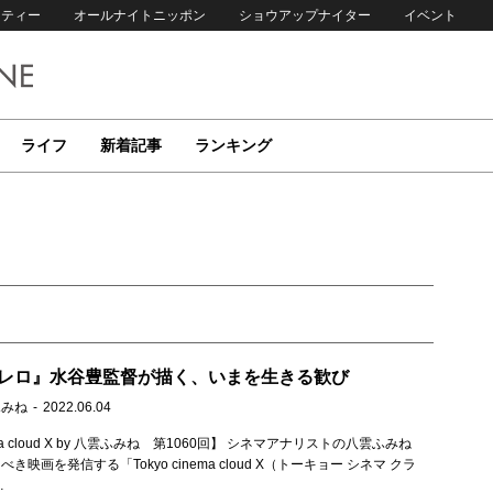
リティー
オールナイトニッポン
ショウアップナイター
イベント
ライフ
新着記事
ランキング
レロ』水谷豊監督が描く、いまを生きる歓び
ふみね
2022.06.04
nema cloud X by 八雲ふみね 第1060回】 シネマアナリストの八雲ふみね
映画を発信する「Tokyo cinema cloud X（トーキョー シネマ クラ
…