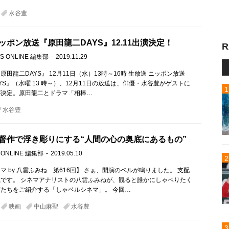
水谷豊
ッポン放送『原田龍二DAYS』12.11出演決定！
R
S ONLINE 編集部
2019.11.29
田龍二DAYS』 12月11日（水）13時～16時 生放送 ニッポン放送
YS』（水曜 13 時～）、12月11日の放送は、俳優・水谷豊がゲストに
が決定。原田龍二とドラマ「相棒…
水谷豊
督作で浮き彫りにする“人間の心の奥底にあるもの”
 ONLINE 編集部
2019.05.10
マ by 八雲ふみね 第616回】 さぁ、開演のベルが鳴りました。 支配
です。 シネマアナリストの八雲ふみねが、観ると誰かにしゃベりたく
たちをご紹介する「しゃベルシネマ」。 今回…
映画
中山麻聖
水谷豊