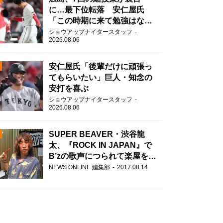
に…最下位転落 安仁屋氏
「この時期に来て勉強はな
い」
ショウアップナイタースタッフ
2026.08.06
安仁屋氏「後輩だけに頑張っ
てもらいたい」巨人・知念の
安打を喜ぶ
N
ショウアップナイタースタッフ
2026.08.06
AD
SUPER BEAVER・渋谷龍
太、『ROCK IN JAPAN』で
B’zの歌声につられて楽屋を脱
走！？
NEWS ONLINE 編集部
2017.08.14
2