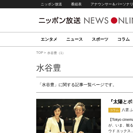
ニッポン放送
番組表
アナウンサー＆パーソナ
エンタメ
ニュース
スポーツ
コラム
TOP
水谷豊（1）
水谷豊
「水谷豊」に関する記事一覧ページです。
『太陽とボ
八雲 
コラム
【Tokyo ci
が、いま、観るべき
ウド エックス