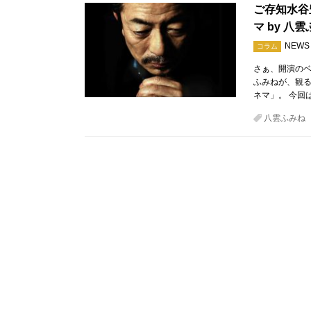
ご存知水谷
マ by 八
NEWS
コラム
さぁ、開演のベ
ふみねが、観
ネマ」。 今回は
八雲ふみね