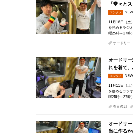
「堂々とス
NEW
エンタメ
11月18日（
を務めるラジ
曜25時～27時
オードリー
オードリー
れを着て、
NEW
エンタメ
11月11日（
を務めるラジ
曜25時～27時
春日俊彰
オードリー
当に作るか