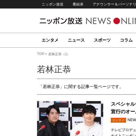
ニッポン放送
番組表
アナウンサー＆パーソナ
エンタメ
ニュース
スポーツ
コラム
TOP
若林正恭（1）
若林正恭
「若林正恭」に関する記事一覧ページです。
スペシャル
宣行のオール
NEW
エンタメ
テレビプロデ
ナイトニッポン