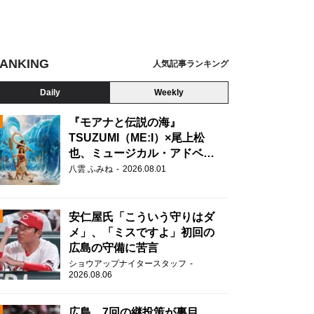
ANKING
人気記事ランキング
Daily
Weekly
『モアナと伝説の海』
TSUZUMI（ME:I）×尾上松
也、ミュージカル・アドベン
N
チャーで美声を響かせる
八雲 ふみね
2026.08.01
安仁屋氏「こういう守りはダ
メ」、「ミスですよ」初回の
広島の守備に苦言
ショウアップナイタースタッフ
2026.08.06
広島、7回の継投策が裏目