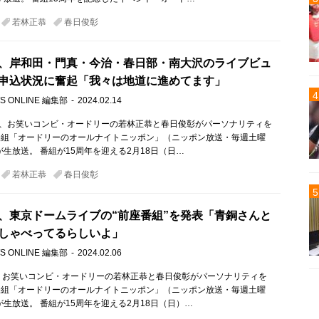
若林正恭
春日俊彰
、岸和田・門真・今治・春日部・南大沢のライブビュ
申込状況に奮起「我々は地道に進めてます」
S ONLINE 編集部
2024.02.14
）、お笑いコンビ・オードリーの若林正恭と春日俊彰がパーソナリティを
番組「オードリーのオールナイトニッポン」（ニッポン放送・毎週土曜
が生放送。 番組が15周年を迎える2月18日（日…
若林正恭
春日俊彰
、東京ドームライブの“前座番組”を発表「青銅さんと
しゃべってるらしいよ」
S ONLINE 編集部
2024.02.06
、お笑いコンビ・オードリーの若林正恭と春日俊彰がパーソナリティを
番組「オードリーのオールナイトニッポン」（ニッポン放送・毎週土曜
）が生放送。 番組が15周年を迎える2月18日（日）…