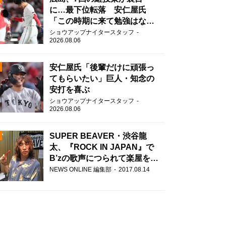
に…最下位転落 安仁屋氏
「この時期に来て勉強はな
い」
ショウアップナイタースタッフ
2026.08.06
安仁屋氏「後輩だけに頑張っ
てもらいたい」巨人・知念の
安打を喜ぶ
N
ショウアップナイタースタッフ
2026.08.06
AD
SUPER BEAVER・渋谷龍
太、『ROCK IN JAPAN』で
B’zの歌声につられて楽屋を脱
走！？
NEWS ONLINE 編集部
2017.08.14
2