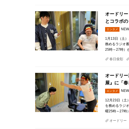
オードリー
とコラボの
NEW
エンタメ
1月13日（土
務めるラジオ
25時～27時）
春日俊彰
オードリー
展』に「春
NEW
エンタメ
12月23日（
を務めるラジ
曜25時～27時
オードリー