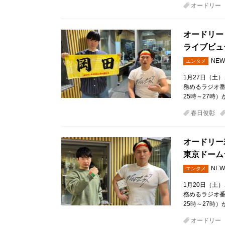
オードリー
オードリー
ライブビュ
NEW
エンタメ
1月27日（土
務めるラジオ
25時～27時）
春日俊彰
オードリー
東京ドーム
NEW
エンタメ
1月20日（土
務めるラジオ
25時～27時）
オードリー