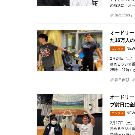
の放送に、オー
佐久間宣行
オードリー
た16万人
NEW
エンタメ
2月24日（土
務めるラジオ
25時～27時
春日俊彰
オードリー
ブ前日に全
NEW
エンタメ
2月17日（土
務めるラジオ
25時～27時