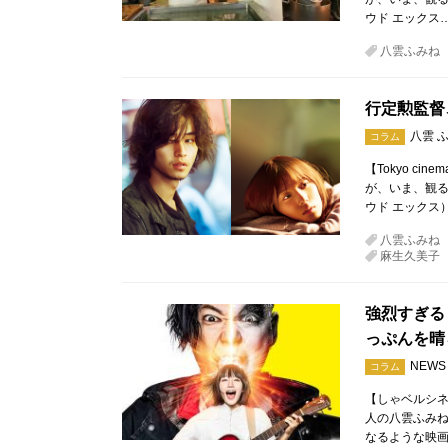
ウド エックス
八雲ふみね
行定勲監督
八雲 
コラム
【Tokyo ci
が、いま、観るべき
ウド エックス
八雲ふみね
麻生久美子
強烈すぎる
っぷんを晴ら
NEWS
コラム
【しゃベルシネ
人の八雲ふみね
なるような映画