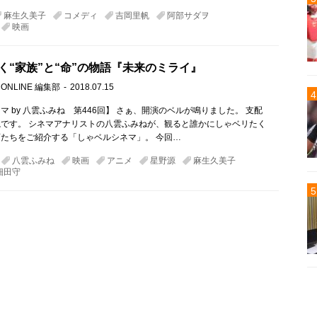
麻生久美子
コメディ
吉岡里帆
阿部サダヲ
映画
く“家族”と“命”の物語『未来のミライ』
 ONLINE 編集部
2018.07.15
マ by 八雲ふみね 第446回】 さぁ、開演のベルが鳴りました。 支配
です。 シネマアナリストの八雲ふみねが、観ると誰かにしゃベリたく
たちをご紹介する「しゃベルシネマ」。 今回…
八雲ふみね
映画
アニメ
星野源
麻生久美子
細田守