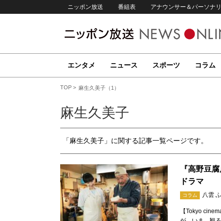
ニッポン放送
番組表
アナウンサー＆パーソナ
エンタメ
ニュース
スポーツ
コラム
TOP
麻生久美子（1）
麻生久美子
「麻生久美子」に関する記事一覧ページです。
『高野豆腐
ドラマ
八雲 
コラム
【Tokyo ci
が、いま、観るべき