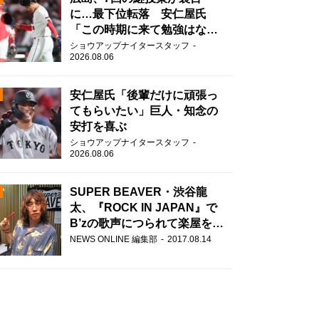
に…最下位転落 安仁屋氏
「この時期に来て勉強はな
い」
ショウアップナイタースタッフ
2026.08.06
安仁屋氏「後輩だけに頑張っ
てもらいたい」巨人・知念の
安打を喜ぶ
N
ショウアップナイタースタッフ
2026.08.06
AD
SUPER BEAVER・渋谷龍
太、『ROCK IN JAPAN』で
B’zの歌声につられて楽屋を脱
走！？
NEWS ONLINE 編集部
2017.08.14
2