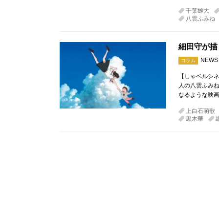
千葉雄大
八雲ふみね
細田守が描
NEWS
コラム
【しゃベルシネ
人の八雲ふみね
なるような映画
上白石萌歌
黒木華