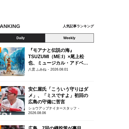
ANKING
人気記事ランキング
Daily
Weekly
『モアナと伝説の海』
TSUZUMI（ME:I）×尾上松
也、ミュージカル・アドベン
N
チャーで美声を響かせる
八雲 ふみね
2026.08.01
安仁屋氏「こういう守りはダ
メ」、「ミスですよ」初回の
広島の守備に苦言
ショウアップナイタースタッフ
2026.08.06
広島、7回の継投策が裏目