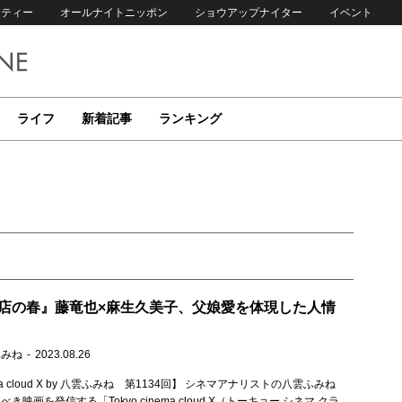
リティー
オールナイトニッポン
ショウアップナイター
イベント
ライフ
新着記事
ランキング
店の春』藤竜也×麻生久美子、父娘愛を体現した人情
ふみね
2023.08.26
nema cloud X by 八雲ふみね 第1134回】 シネマアナリストの八雲ふみね
映画を発信する「Tokyo cinema cloud X（トーキョー シネマ クラ