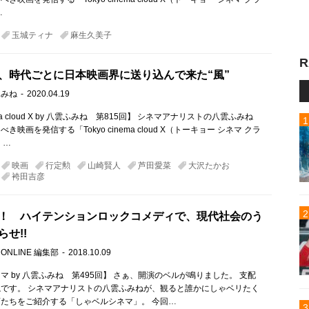
…
玉城ティナ
麻生久美子
R
、時代ごとに日本映画界に送り込んで来た“風”
ふみね
2020.04.19
nema cloud X by 八雲ふみね 第815回】 シネマアナリストの八雲ふみね
映画を発信する「Tokyo cinema cloud X（トーキョー シネマ クラ
）…
映画
行定勲
山崎賢人
芦田愛菜
大沢たかお
袴田吉彦
！ ハイテンションロックコメディで、現代社会のう
せ!!
 ONLINE 編集部
2018.10.09
マ by 八雲ふみね 第495回】 さぁ、開演のベルが鳴りました。 支配
です。 シネマアナリストの八雲ふみねが、観ると誰かにしゃベリたく
たちをご紹介する「しゃベルシネマ」。 今回…