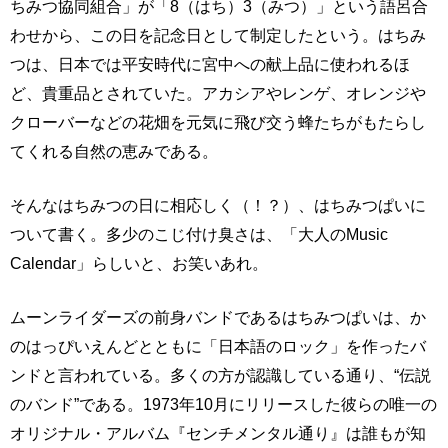
ちみつ協同組合」が「8（はち）3（みつ）」という語呂合
わせから、この日を記念日として制定したという。はちみ
つは、日本では平安時代に宮中への献上品に使われるほ
ど、貴重品とされていた。アカシアやレンゲ、オレンジや
クローバーなどの花畑を元気に飛び交う蜂たちがもたらし
てくれる自然の恵みである。
そんなはちみつの日に相応しく（！？）、はちみつぱいに
ついて書く。多少のこじ付け臭さは、「大人のMusic
Calendar」らしいと、お笑いあれ。
ムーンライダーズの前身バンドであるはちみつぱいは、か
のはっぴいえんどとともに「日本語のロック」を作ったバ
ンドと言われている。多くの方が認識している通り、“伝説
のバンド”である。1973年10月にリリースした彼らの唯一の
オリジナル・アルバム『センチメンタル通り』は誰もが知