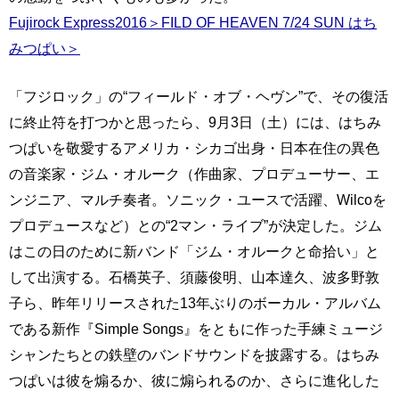
Fujirock Express2016＞FILD OF HEAVEN 7/24 SUN はち
みつぱい＞
「フジロック」の“フィールド・オブ・ヘヴン”で、その復活
に終止符を打つかと思ったら、9月3日（土）には、はちみ
つぱいを敬愛するアメリカ・シカゴ出身・日本在住の異色
の音楽家・ジム・オルーク（作曲家、プロデューサー、エ
ンジニア、マルチ奏者。ソニック・ユースで活躍、Wilcoを
プロデュースなど）との“2マン・ライブ”が決定した。ジム
はこの日のために新バンド「ジム・オルークと命拾い」と
して出演する。石橋英子、須藤俊明、山本達久、波多野敦
子ら、昨年リリースされた13年ぶりのボーカル・アルバム
である新作『Simple Songs』をともに作った手練ミュージ
シャンたちとの鉄壁のバンドサウンドを披露する。はちみ
つぱいは彼を煽るか、彼に煽られるのか、さらに進化した