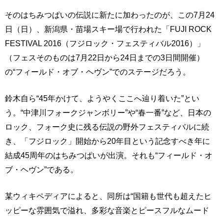
そのはちみつぱいの伝説に新たに加わったのが、この7月24
日（日）、新潟県・苗場スキー場で行われた「FUJI ROCK
FESTIVAL 2016（フジロック・フェスティバル2016）」
（フェスそのものは7月22日から24日までの3日間開催）
の“フィールド・オブ・ヘヴン”でのステージだろう。
鈴木自ら“45年かけて、ようやくここへ辿り着いた”とい
う。“中津川フォークジャンボリー”や“春一番”など、日本の
ロック、フォーク史に残る伝説の野外フェスティバルに続
き、「フジロック」開始から20年目という記念すべき年に
結成45周年のはちみつぱいが出演。それも“フィールド・オ
ブ・ヘヴン”である。
某ウィキペディアによると、同所は“国籍も世代も超えたヒ
ッピーな雰囲気で溢れ、多彩な音楽とピースフルなムード