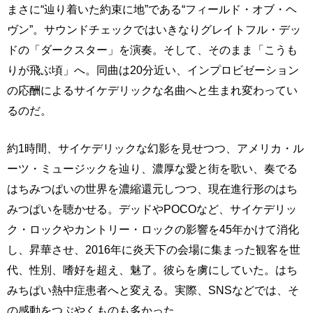
まさに“辿り着いた約束に地”である“フィールド・オブ・ヘ
ヴン”。サウンドチェックではいきなりグレイトフル・デッ
ドの「ダークスター」を演奏。そして、そのまま「こうも
りが飛ぶ頃」へ。同曲は20分近い、インプロビゼーション
の応酬によるサイケデリックな名曲へと生まれ変わってい
るのだ。
約1時間、サイケデリックな幻影を見せつつ、アメリカ・ル
ーツ・ミュージックを辿り、濃厚な愛と街を歌い、奏でる
はちみつぱいの世界を濃縮還元しつつ、現在進行形のはち
みつぱいを聴かせる。デッドやPOCOなど、サイケデリッ
ク・ロックやカントリー・ロックの影響を45年かけて消化
し、昇華させ、2016年に炎天下の会場に集まった観客を世
代、性別、嗜好を超え、魅了。彼らを虜にしていた。はち
みちぱい熱中症患者へと変える。実際、SNSなどでは、そ
の感動をつぶやくものも多かった。