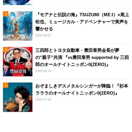
『モアナと伝説の海』TSUZUMI（ME:I）×尾上
松也、ミュージカル・アドベンチャーで美声を
響かせる
2026.08.01
三四郎とトヨタ自動車・豊田章男会長が夢
の“親子”共演 『vs豊田章男 supported by 三四
郎のオールナイトニッポン0(ZERO)』
2026.06.13
おぞましきデスメタルシンガーが降臨！『杉本
ラララのオールナイトニッポン0(ZERO)』
2026.07.19