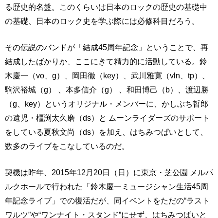
る歴史的名盤。このくらいは日本のロックの歴史の基礎中
の基礎、日本のロック史を学ぶ際には必修科目だろう。
その伝説のバンドが「結成45周年記念」ということで、再
結成したばかりか、ここにきて精力的に活動している。鈴
木慶一（vo、g）、岡田徹（key）、武川雅寛（vln、tp）、
駒沢裕城（g） 、本多信介（g） 、和田博己（b）、渡辺勝
（g、key）というオリジナル・メンバーに、かしぶち哲郎
の遺児・橿渕太久磨（ds）と ムーンライダーズのサポート
をしている夏秋文尚（ds）を加え、はちみつぱいとして、
数多のライブをこなしているのだ。
契機は昨年、2015年12月20日（日）に東京・芝公園 メルパ
ルクホールで行われた「鈴木慶一ミュージシャン生活45周
年記念ライブ」での復活だが、同イベントをただの“ラスト
ワルツ”や“ワンナイト・スタンド”にせず、はちみつぱいと