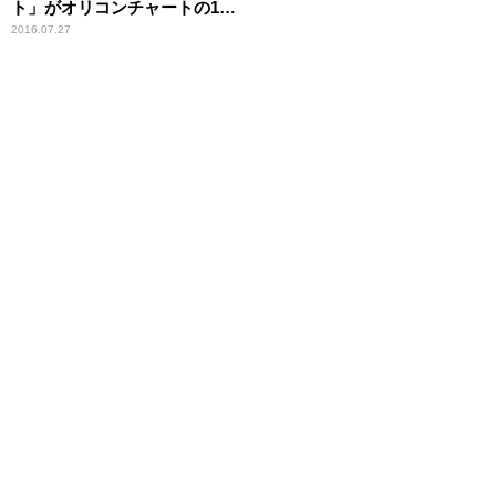
ト」がオリコンチャートの1位
を獲得。当時の渡辺満里奈と
2016.07.27
いえば…。 【大人のMusic
Calendar】