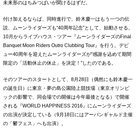
未来形のはちみつぱいが聞けるはずだ。
付け加えるならば、同時進行で、鈴木慶一はもう一つの伝
説、ムーンライダーズも“40周年記念”として、始動させる。
10月からライブハウス・ツアー『ムーンライダーズのFinal
Banquet Moon Riders Outro Clubbing Tour』を行う。デビ
ュー40周年を迎えたムーンライダーズが“感謝を込めて期間
限定の「活動休止の休止」を決定！”したのである。
そのツアーのスタートとして、8月28日（偶然にも鈴木慶一
の誕生日）に東京・夢の島公園陸上競技場（東京オリンピ
ックの影響で、同会場での開催は今年最後となる）で開催
される『WORLD HAPPINESS 2016』にムーンライダーズ
の出演が決定している（9月18日にはアーバンギャルド主催
の「鬱フェス」へも出演）。