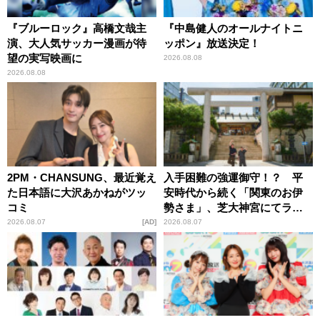
『ブルーロック』高橋文哉主
『中島健人のオールナイトニ
演、大人気サッカー漫画が待
ッポン』放送決定！
望の実写映画に
2026.08.08
2026.08.08
2PM・CHANSUNG、最近覚え
入手困難の強運御守！？ 平
た日本語に大沢あかねがツッ
安時代から続く「関東のお伊
コミ
勢さま」、芝大神宮にてラン
パンプスが合格祈願！
2026.08.07
AD
2026.08.07