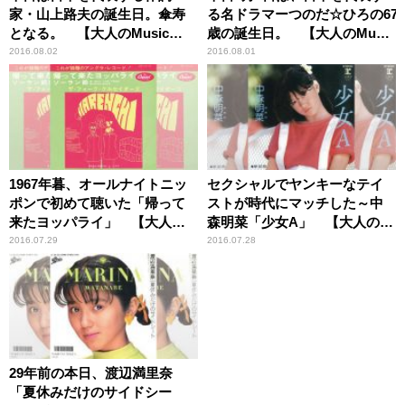
家・山上路夫の誕生日。傘寿
る名ドラマーつのだ☆ひろの67
となる。 【大人のMusic
歳の誕生日。 【大人のMusic
Calendar】
Calendar】
2016.08.02
2016.08.01
1967年暮、オールナイトニッ
セクシャルでヤンキーなテイ
ポンで初めて聴いた「帰って
ストが時代にマッチした～中
来たヨッパライ」 【大人の
森明菜「少女A」 【大人の
Music Calendar】
Music Calendar】
2016.07.29
2016.07.28
29年前の本日、渡辺満里奈
「夏休みだけのサイドシー