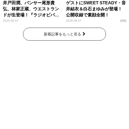
井戸田潤、パンサー尾形貴
ゲストにSWEET STEADY・音
弘、林家正蔵、ウエストラン
井結衣＆白石まゆみが登場！
ドが生登場！『ラジオビバリ
公開収録で素顔全開！
ー昼ズ』
2026.08.07
2026.08.07
AD
新着記事をもっと見る