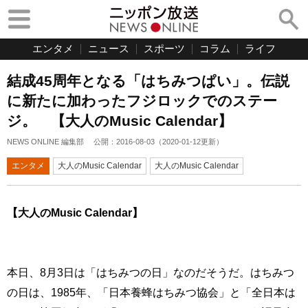
エンタメ
ニュース
スポーツ
コラム
ライフ
結成45周年となる「はちみつぱい」。伝説
に新たに加わったフジロックでのステー
ジ。 【大人のMusic Calendar】
NEWS ONLINE 編集部
公開：
2016-08-03
（
2020-01-12
更新）
エンタメ
大人のMusic Calendar
大人のMusic Calendar
【大人のMusic Calendar】
本日、8月3日は「はちみつの日」なのだそうだ。はちみつ
の日は、1985年、「日本養蜂はちみつ協会」と「全日本は