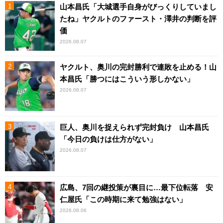
山本昌氏「大城選手自身がびっくりしていまし
たね」ヤクルトのファースト・澤井の判断を評
価
2026.08.07
ヤクルト、奥川の完封勝利で連敗を止める！山
本昌氏「勝つにはこういう形しかない」
2026.08.07
巨人、奥川を捉えられず完封負け 山本昌氏
「今日の負けは仕方がない」
2026.08.07
広島、7回の継投策が裏目に…最下位転落 安
仁屋氏「この時期に来て勉強はない」
2026.08.06