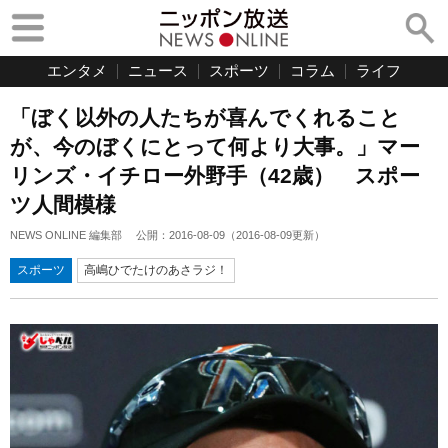
エンタメ
ニュース
スポーツ
コラム
ライフ
「ぼく以外の人たちが喜んでくれること
が、今のぼくにとって何より大事。」マー
リンズ・イチロー外野手（42歳） スポー
ツ人間模様
NEWS ONLINE 編集部
公開：
2016-08-09
（
2016-08-09
更新）
スポーツ
高嶋ひでたけのあさラジ！