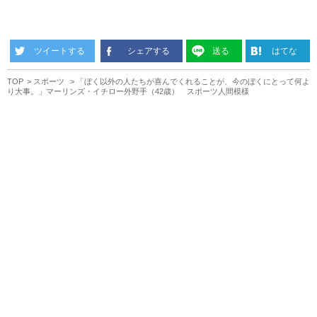
ツイートする
シェアする
送る
はてな
TOP
スポーツ
「ぼく以外の人たちが喜んでくれることが、今のぼくにとって何よ
り大事。」マーリンズ・イチロー外野手（42歳） スポーツ人間模様