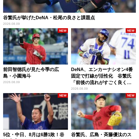
谷繁氏が挙げたDeNA・松尾の良さと課題点
2026.08.09
NEW
NEW
前田智徳氏が見た今季の広
DeNA、エンカーナシオン4番
島・小園海斗
固定で打線が活性化 谷繁氏
「前後の流れがすごく良くな
2026.08.09
りましたね」
2026.08.09
NEW
NEW
5位・中日、8月は6勝1敗！谷
谷繁氏、広島・斉藤優汰のス