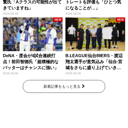
繁氏「Aクラスの可能性が出て
トレートを評価も「ひとつ気
きていますね」
になることが…」
2026.08.08
2026.08.08
NEW
NEW
DeNA・度会が4試合連続打
B.LEAGUE仙台89ERS・渡辺
点！前田智徳氏「超積極的な
翔太選手が意気込み「仙台‧宮
バッターはチャンスに強い」
城をさらに盛り上げていきた
いです」
2026.08.08
2026.08.08
新着記事をもっと見る