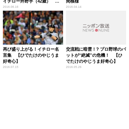
イチロー外野手（42歳） ス
間模様
ポーツ人間模様
2016.06.16
2016.04.14
再び盛り上がる！イチロー名
交流戦に暗雲！? プロ野球のバ
言集 【ひでたけのやじうま
ットが“絶滅”の危機！ 【ひ
好奇心】
でたけのやじうま好奇心】
2016.07.15
2016.05.26