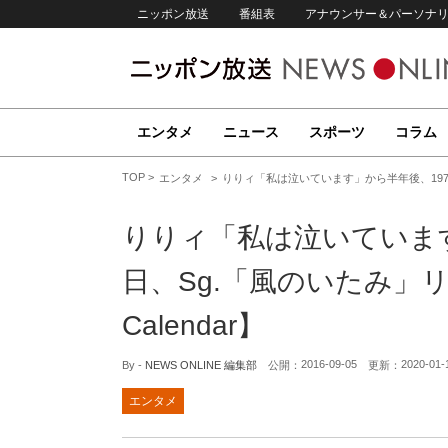
ニッポン放送
番組表
アナウンサー＆パーソナ
エンタメ
ニュース
スポーツ
コラム
TOP
エンタメ
りりィ「私は泣いています」から半年後、1974年
りりィ「私は泣いています
日、Sg.「風のいたみ」リ
Calendar】
2016-09-05
2020-01-
By -
NEWS ONLINE 編集部
公開：
更新：
エンタメ