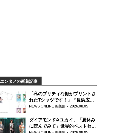
エンタメの新着記事
「私のプリティな顔がプリントさ
れたTシャツです！」『長浜広奈
天下無双』初の番組グッズ発売
NEWS ONLINE 編集部
2026.08.05
ダイアモンド✡ユカイ、「夏休み
に読んでみて」世界的ベストセラ
ー『アナスタシア』を紹介
NEWS ONLINE 編集部
2026.08.05