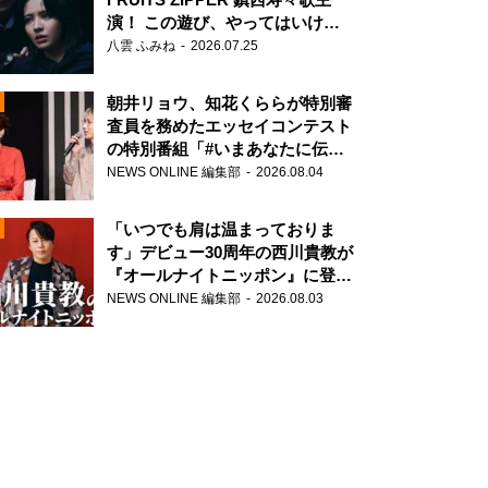
演！ この遊び、やってはいけま
せん。
八雲 ふみね
2026.07.25
朝井リョウ、知花くららが特別審
査員を務めたエッセイコンテスト
の特別番組「#いまあなたに伝え
たいこと」
NEWS ONLINE 編集部
2026.08.04
N
「いつでも肩は温まっておりま
す」デビュー30周年の西川貴教が
『オールナイトニッポン』に登
場！
NEWS ONLINE 編集部
2026.08.03
N