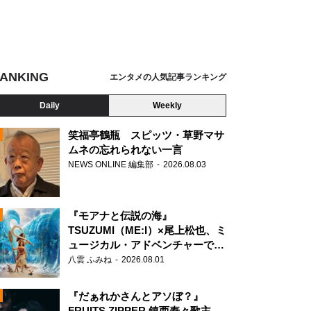
ANKING
エンタメの人気記事ランキング
Daily
Weekly
笑福亭鶴瓶 スピッツ・草野マサ
ムネの忘れられない一言
NEWS ONLINE 編集部
2026.08.03
N
『モアナと伝説の海』
TSUZUMI（ME:I）×尾上松也、ミ
ュージカル・アドベンチャーで美
声を響かせる
八雲 ふみね
2026.08.01
『だぁれかさんとアソぼ？』
FRUITS ZIPPER 鎮西寿々歌主