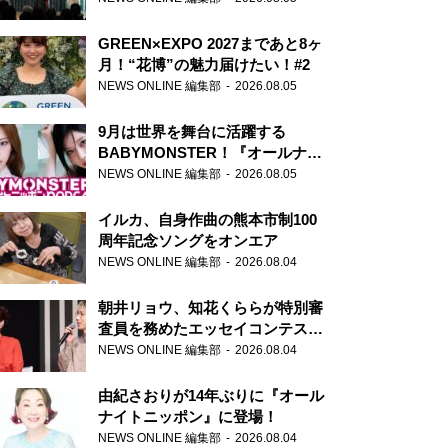
GREEN×EXPO 2027まであと8ヶ
月！“花博”の魅力届けたい！#2
NEWS ONLINE 編集部
2026.08.05
9月は世界を舞台に活躍する
BABYMONSTER！『オールナイ
トニッポンPODCAST』月替わり
NEWS ONLINE 編集部
2026.08.05
パーソナリティ
イルカ、自身作曲の熊本市制100
周年記念ソングをオンエア
NEWS ONLINE 編集部
2026.08.04
朝井リョウ、知花くららが特別審
査員を務めたエッセイコンテスト
の特別番組「#いまあなたに伝え
NEWS ONLINE 編集部
2026.08.04
たいこと」
由紀さおりが14年ぶりに『オール
ナイトニッポン』に登場！
NEWS ONLINE 編集部
2026.08.04