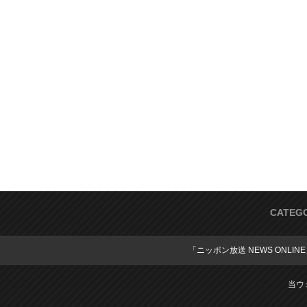
CATEG
「ニッポン放送 NEWS ONLIN
当ウ