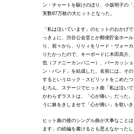
ン・チャートを駆けのぼり、小坂明子の「
実数87万枚の大ヒットとなった。
「私は泣いています」のヒットのおかげで
っきょに、渋谷公会堂とか郵便貯金ホールと
り、前々から、りりィをリード・ヴォーカ
りたかったので、キーボードに木田高介、
也（ファニーカンパニー）、パーカッショ
ン・バンド」を結成した。名前には、その
するというロック・スピリットをこめたつ
むろん、ステージでヒット曲「私は泣いて
かわらずラストは、「心が痛い」だった。
うに躰をきしませて「心が痛い」を歌いき
ヒット曲の後のシングル曲が大事なことは
ます」の続編を書けるとも思えなかったし