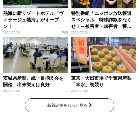
熱海に新リゾートホテル「ヴ
特別番組「ニッポン放送報道
ィラージュ熱海」がオープ
スペシャル 特殊詐欺をなく
ン！
せ！～被害者・加害者・警視
庁が語るトクリュウの実態
2026.07.30
AD
2026.07.30
～」放送
茨城県産梨、統一目揃え会を
東京・大田市場で千葉県産梨
開催 出来栄えは良好
「幸水」初競り
2026.07.29
2026.07.25
新着記事をもっと見る