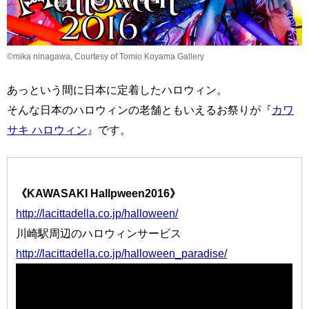
©mika ninagawa, Courtesy of Tomio Koyama Gallery
あっという間に日本に定着したハロウィン。
そんな日本のハロウィンの老舗ともいえるお祭りが『
カワ
サキ ハロウィン
』です。
《KAWASAKI Hallpween2016》
http://lacittadella.co.jp/halloween/
川崎駅周辺のハロウィンサービス
http://lacittadella.co.jp/halloween_paradise/