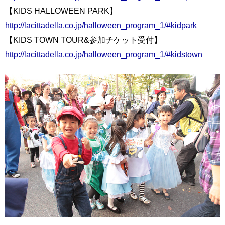
【KIDS HALLOWEEN PARK】
http://lacittadella.co.jp/halloween_program_1/#kidpark
【KIDS TOWN TOUR&参加チケット受付】
http://lacittadella.co.jp/halloween_program_1/#kidstown