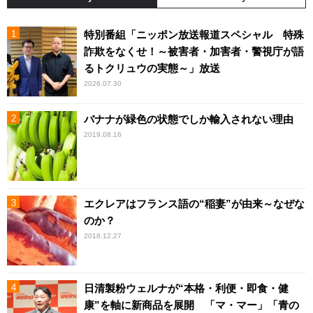
特別番組「ニッポン放送報道スペシャル 特殊
詐欺をなくせ！～被害者・加害者・警視庁が語
るトクリュウの実態～」放送
2026.07.30
バナナが緑色の状態でしか輸入されない理由
2019.08.16
エクレアはフランス語の“稲妻”が由来～なぜな
のか？
2018.12.27
日清製粉ウェルナが“本格・利便・即食・健
康”を軸に新商品を展開 「マ・マー」「青の