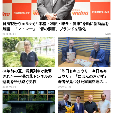
日清製粉ウェルナが“本格・利便・即食・健康”を軸に新商品を
展開 「マ・マー」「青の洞窟」ブランドを強化
2026.08.06
AD
81年前の夏、満員列車が銃撃
「昨日もキュウリ、今日もキ
された――湯の花トンネルの
ュウリ」 『にほんのおかず』
悲劇を語り継ぐ男性
著者が見つけた家庭料理の知
恵
2026.08.06
2026.07.31