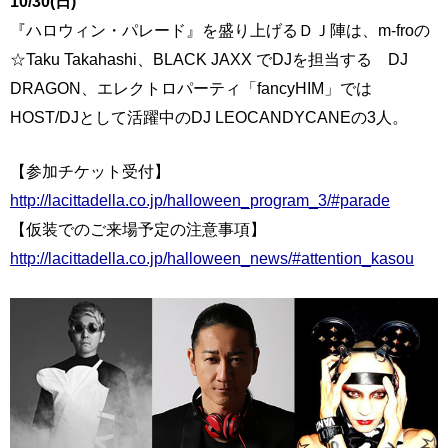
10/30(日)
『ハロウィン・パレード』を盛り上げるＤＪ陣は、m-froの
☆Taku Takahashi、BLACK JAXX でDJを担当する DJ
DRAGON、エレクトロパーティ「fancyHIM」では
HOST/DJとして活躍中のDJ LEOCANDYCANEの3人。
【参加チケット受付】
http://lacittadella.co.jp/halloween_program_3/#parade
【仮装でのご来場予定の注意事項】
http://lacittadella.co.jp/halloween_news/#attention_kasou