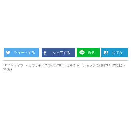
ツイートする
シェアする
送る
はてな
TOP
ライフ
カワサキハロウィン20th！カルチャーショックに悶絶?! 10/29(土)～
31(月)