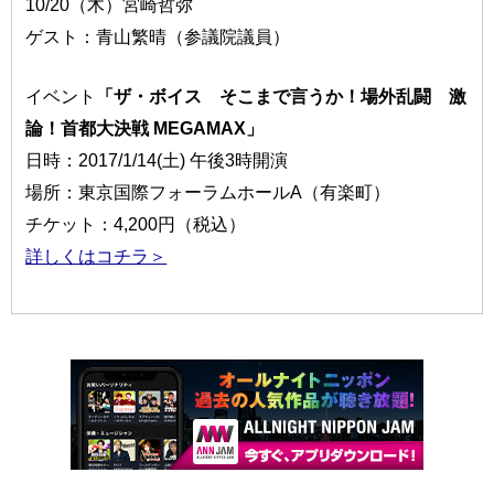
10/20（木）宮崎哲弥
ゲスト：青山繁晴（参議院議員）
イベント
「ザ・ボイス そこまで言うか！場外乱闘 激
論！首都大決戦 MEGAMAX」
日時：2017/1/14(土) 午後3時開演
場所：東京国際フォーラムホールA（有楽町）
チケット：4,200円（税込）
詳しくはコチラ＞