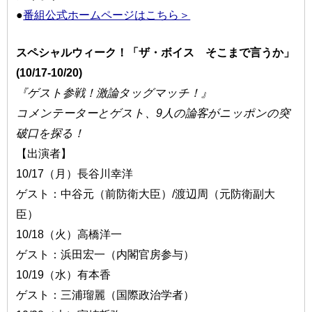
●
番組公式ホームページはこちら＞
スペシャルウィーク！「ザ・ボイス そこまで言うか」
(10/17-10/20)
『ゲスト参戦！激論タッグマッチ！』
コメンテーターとゲスト、9人の論客がニッポンの突
破口を探る！
【出演者】
10/17（月）長谷川幸洋
ゲスト：中谷元（前防衛大臣）/渡辺周（元防衛副大
臣）
10/18（火）高橋洋一
ゲスト：浜田宏一（内閣官房参与）
10/19（水）有本香
ゲスト：三浦瑠麗（国際政治学者）