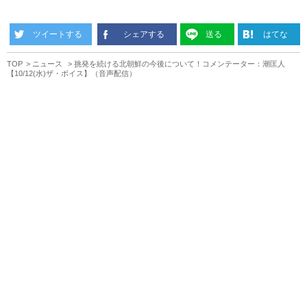
ツイートする
シェアする
送る
はてな
TOP
ニュース
挑発を続ける北朝鮮の今後について！コメンテーター：潮匡人
【10/12(水)ザ・ボイス】（音声配信）