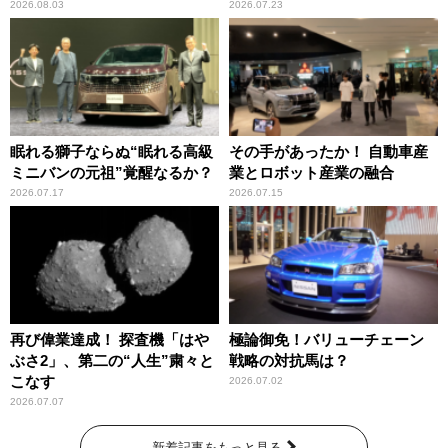
2026.08.03
2026.07.23
眠れる獅子ならぬ“眠れる高級
その手があったか！ 自動車産
ミニバンの元祖”覚醒なるか？
業とロボット産業の融合
2026.07.17
2026.07.15
再び偉業達成！ 探査機「はや
極論御免！バリューチェーン
ぶさ2」、第二の“人生”粛々と
戦略の対抗馬は？
こなす
2026.07.02
2026.07.07
新着記事をもっと見る