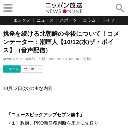
エンタメ
ニュース
スポーツ
コラム
ライフ
挑発を続ける北朝鮮の今後について！コメ
ンテーター：潮匡人【10/12(水)ザ・ボイ
ス】（音声配信）
NEWS ONLINE 編集部
公開：
2016-10-13
（
2016-10-13
更新）
ニュース
ザ・ボイス
10月12日(水)の主な内容
「ニュースピックアップセブン前半」
（１）政府、PKO新任務判断を来月に先送り