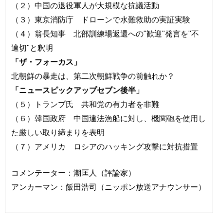
（２）中国の退役軍人が大規模な抗議活動
（３）東京消防庁 ドローンで水難救助の実証実験
（４）翁長知事 北部訓練場返還への"歓迎"発言を"不
適切"と釈明
「ザ・フォーカス」
北朝鮮の暴走は、第二次朝鮮戦争の前触れか？
「ニュースピックアップセブン後半」
（５）トランプ氏 共和党の有力者を非難
（６）韓国政府 中国違法漁船に対し、機関砲を使用し
た厳しい取り締まりを表明
（７）アメリカ ロシアのハッキング攻撃に対抗措置
コメンテーター：潮匡人（評論家）
アンカーマン：飯田浩司（ニッポン放送アナウンサー）