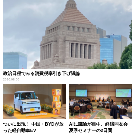
政治日程でみる消費税率引き下げ議論
2026.08.06
ついに出現！ 中国・BYDが放
AIに議論が集中、経済同友会
った軽自動車EV
夏季セミナーの2日間