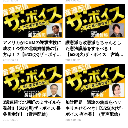
2017.11.08
2017.06.02
アメリカがICBMの迎撃実験に
護憲派も改憲派もちゃんとし
成功！今後の北朝鮮情勢の行
た憲法議論をするべき！
方は！？【5/31(水)ザ・ボイス
【5/30(火)ザ・ボイス 宮崎哲
モーリー・ロバートソン】
弥×井上達夫】（音声配信）
2017.06.01
2017.05.31
（音声配信）
3週連続で北朝鮮のミサイルを
加計問題 議論の焦点をハッ
発射!!【5/29(月)ザ・ボイス 長
キリさせるべき!【5/25(木)ザ・
谷川幸洋】（音声配信）
ボイス 有本香】（音声配信）
2017.05.30
2017.05.26