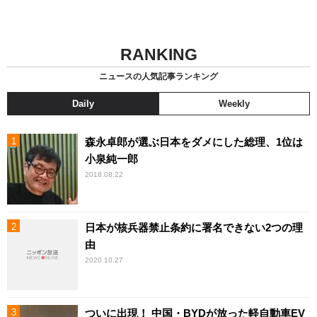
RANKING
ニュースの人気記事ランキング
Daily
Weekly
森永卓郎が選ぶ日本をダメにした総理、1位は
小泉純一郎
2018.08.22
日本が核兵器禁止条約に署名できない2つの理
由
2020.10.27
ついに出現！ 中国・BYDが放った軽自動車EV