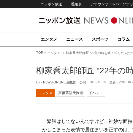
ニッポン放送
番組表
アナウンサー＆パーソナ
エンタメ
ニュース
スポーツ
コラム
TOP
エンタメ
柳家喬太郎師匠 “22年の時を経て並んだふた
柳家喬太郎師匠 “22年
2016-10-25
2016-10-
By -
NEWS ONLINE 編集部
公開：
更新：
エンタメ
声優落語天狗連
イベント
「緊張はしてないんですけど、神妙な面持
かしこまった表情で居住まいを正すのは、