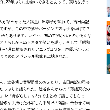
”に22年ぶりにお会いできるとあって、実物を持っ
0人が詰めかけた大講堂に出囃子が流れて、吉田尚記
ですが、この中で落語バージンの方は手を挙げて？
の落語もあります。いや～、初めて抱かれるのがあんな
アナらしからぬ下ネタで笑いを誘う。そして『昭和
月～4月に放映されたアニメ第1期を、声優がたっぷ
にまとめたスペシャル映像も上映された。
ん、辻谷耕史音響監督のおふたり。吉田尚記の司会
たっぷりと語られた。辻谷さんからの「落語家役の
神』や『野ざらし』を3分でまとめて話してもらっ
監修を手掛けた林家しん平師匠の落語に合わせて画
グを身体に入れて演じた」といった貴重なエピソー