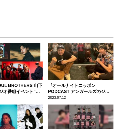
OUL BROTHERS 山下
『オールナイトニッポン
ジオ番組イベント”山
PODCAST アンガールズのジャ
4年振りに横浜アリーナ
ンピン』が初のリアルベントを開
2023.07.12
最高のエンタテインメ
催！
けします！」