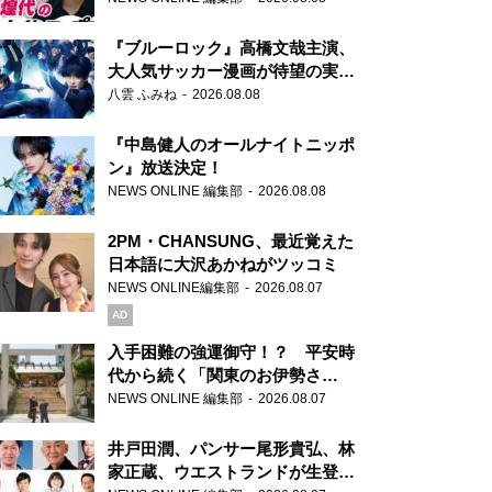
もワクワクしております！」
『ブルーロック』高橋文哉主演、
大人気サッカー漫画が待望の実写
映画に
八雲 ふみね
2026.08.08
『中島健人のオールナイトニッポ
ン』放送決定！
NEWS ONLINE 編集部
2026.08.08
2PM・CHANSUNG、最近覚えた
日本語に大沢あかねがツッコミ
NEWS ONLINE編集部
2026.08.07
AD
入手困難の強運御守！？ 平安時
代から続く「関東のお伊勢さ
ま」、芝大神宮にてランパンプス
NEWS ONLINE 編集部
2026.08.07
が合格祈願！
井戸田潤、パンサー尾形貴弘、林
家正蔵、ウエストランドが生登