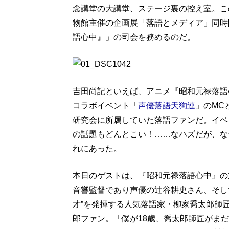
念講堂の大講堂、ステージ裏の控え室。この
物館主催の企画展「落語とメディア」同時
語心中』」の司会を務めるのだ。
吉田尚記といえば、アニメ『昭和元禄落語
コラボイベント「
声優落語天狗連
」のMC
研究会に所属していた落語ファンだ。イベ
の話題もどんとこい！……なハズだが、なぜ
れにあった。
本日のゲストは、『昭和元禄落語心中』の
音響監督であり声優の辻谷耕史さん、そし
才”を発揮する人気落語家・柳家喬太郎師
郎ファン。「僕が18歳、喬太郎師匠がま