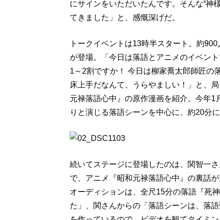
にサインをいただいたんです。そんな“神様
てきました」と、感慨深げだ。
トークイベントは13時半スタート。約90
が登場。「今日は落語とアニメのイベント
1～2割ですか！ 今日は柳家喬太郎師匠
床上手だなんて、うらやましい！」と、局
元禄落語心中』の原作漫画を紹介。今年1
りと演じる落語シーンを中心に、約20分
続いてステージに登場したのは、関智一さ
で、アニメ『昭和元禄落語心中』の裏話が
オーディションは、全尺15分の落語『死
た」、関さんからの「落語シーンは、落語
を作っているので、ビデオを観てタイミン