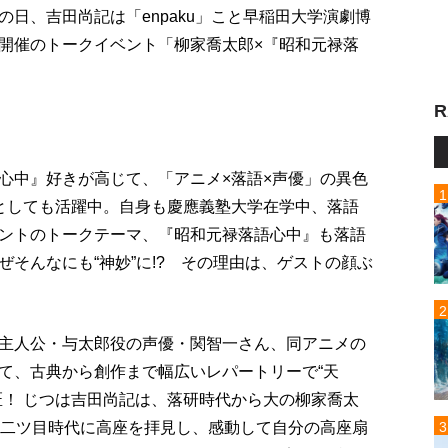
日、吉田尚記は「enpaku」こと早稲田大学演劇博
開催のトークイベント「柳家喬太郎×『昭和元禄落
R
心中』好きが高じて、「アニメ×落語×声優」の異色
としても活躍中。自身も慶應義塾大学在学中、落語
ントのトークテーマ、『昭和元禄落語心中』も落語
そんなにも“神妙”に!? その理由は、ゲストの顔ぶ
主人公・与太郎役の声優・関智一さん、同アニメの
て、古典から創作まで幅広いレパートリーで“天
匠！ じつは吉田尚記は、落研時代から大の柳家喬太
だ二ツ目時代に高座を拝見し、感動して自分の高座扇