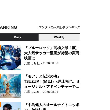
ANKING
エンタメの人気記事ランキング
Daily
Weekly
『ブルーロック』高橋文哉主演、
大人気サッカー漫画が待望の実写
映画に
N
八雲 ふみね
2026.08.08
『モアナと伝説の海』
TSUZUMI（ME:I）×尾上松也、ミ
ュージカル・アドベンチャーで美
声を響かせる
八雲 ふみね
2026.08.01
『中島健人のオールナイトニッポ
ン』放送決定！