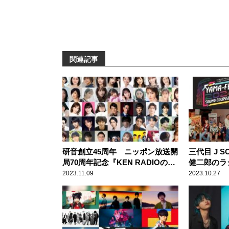
関連記事
研音創立45周年 ニッポン放送開
三代目 J S
局70周年記念『KEN RADIOの時
健二郎のラ
間』 イベント詳細発表
フェス”、
2023.11.09
2023.10.27
で開催！「
ントをお届