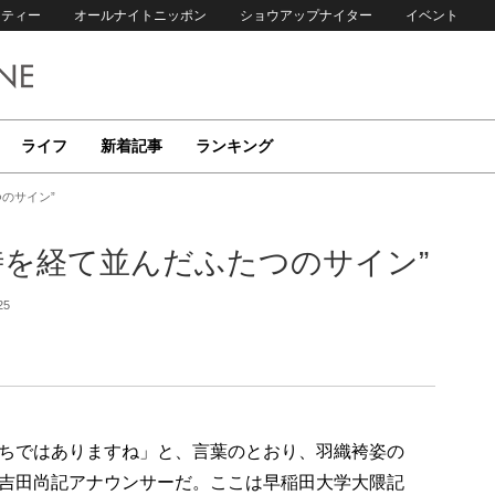
リティー
オールナイトニッポン
ショウアップナイター
イベント
ライフ
新着記事
ランキング
つのサイン”
の時を経て並んだふたつのサイン”
25
ちではありますね」と、言葉のとおり、羽織袴姿の
吉田尚記アナウンサーだ。ここは早稲田大学大隈記