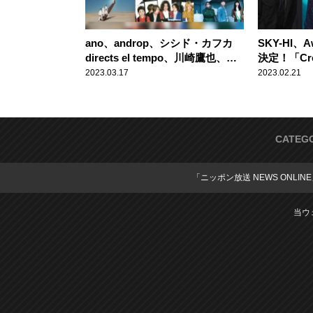
ano、androp、シシド・カフカ
SKY-HI、
directs el tempo、川崎鷹也、
決定！「Cre
SCANDAL、Tani Yuuki、BLUE
イトニッポ
2023.03.17
2023.02.21
ENCOUNT、BREIMEN、Base
音楽ライブ
Ball Bear……『TOKYO ISLAND
2023』 出演アーティスト＆コン
テンツ第1弾発表！
CATEG
「ニッポン放送 NEWS ONLIN
当ウ