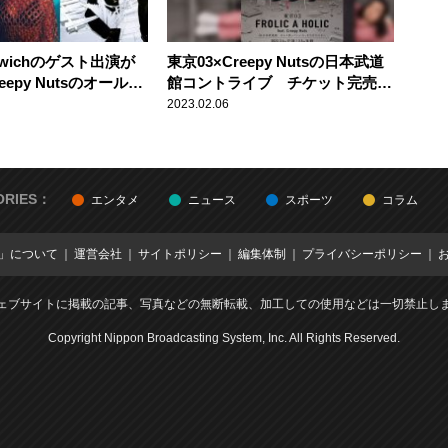
Awichのゲスト出演が
東京03×Creepy Nutsの日本武道
epy Nutsのオールナ
館コントライブ チケット完売で
ン」が送る日比谷野音
期間限定配信が決定！
2023.02.06
ORIES：
エンタメ
ニュース
スポーツ
コラム
E」について
運営会社
サイトポリシー
編集体制
プライバシーポリシー
ェブサイトに掲載の記事、写真などの無断転載、加工しての使用などは一切禁止し
Copyright Nippon Broadcasting System, Inc. All Rights Reserved.