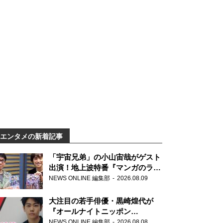
エンタメの新着記事
「宇宙兄弟」の小山宙哉がゲスト
出演！地上波特番『マンガのラジ
オ 宇宙兄弟スペシャル 』
NEWS ONLINE 編集部
2026.08.09
大注目の若手俳優・黒崎煌代が
『オールナイトニッポン
0(ZERO)』に初登場「今からとて
NEWS ONLINE 編集部
2026.08.08