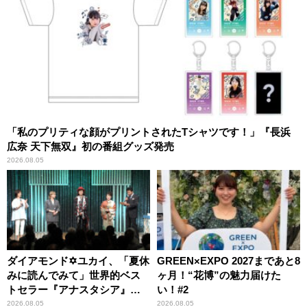
「私のプリティな顔がプリントされたTシャツです！」『長浜
広奈 天下無双』初の番組グッズ発売
2026.08.05
ダイアモンド✡ユカイ、「夏休
GREEN×EXPO 2027まであと8
みに読んでみて」世界的ベス
ヶ月！“花博”の魅力届けた
トセラー『アナスタシア』を
い！#2
紹介
2026.08.05
2026.08.05