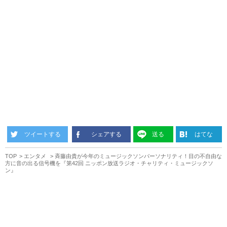
ツイートする
シェアする
送る
はてな
TOP
エンタメ
斉藤由貴が今年のミュージックソンパーソナリティ！目の不自由な
方に音の出る信号機を『第42回 ニッポン放送ラジオ・チャリティ・ミュージックソ
ン』