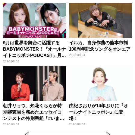
9月は世界を舞台に活躍する
イルカ、自身作曲の熊本市制
BABYMONSTER！『オールナ
100周年記念ソングをオンエア
イトニッポンPODCAST』月替
2026.08.04
わりパーソナリティ
2026.08.05
朝井リョウ、知花くららが特
由紀さおりが14年ぶりに『オ
別審査員を務めたエッセイコ
ールナイトニッポン』に登
ンテストの特別番組「#いまあ
場！
なたに伝えたいこと」
2026.08.04
2026.08.04