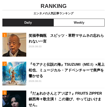
RANKING
エンタメの人気記事ランキング
Daily
Weekly
笑福亭鶴瓶 スピッツ・草野マサムネの忘れら
れない一言
2026.08.03
『モアナと伝説の海』TSUZUMI（ME:I）×尾上
松也、ミュージカル・アドベンチャーで美声を
響かせる
2026.08.01
『だぁれかさんとアソぼ？』FRUITS ZIPPER
鎮西寿々歌主演！ この遊び、やってはいけま
せん。