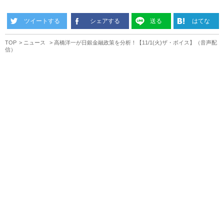
ツイートする
シェアする
送る
はてな
TOP
ニュース
高橋洋一が日銀金融政策を分析！【11/1(火)ザ・ボイス】（音声配
信）