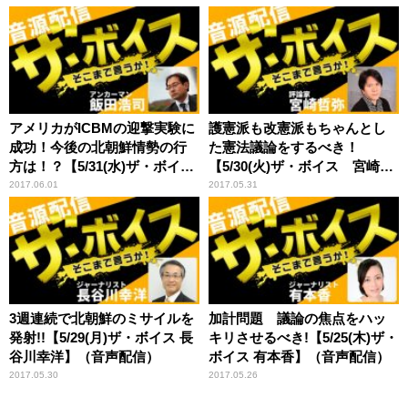
アメリカがICBMの迎撃実験に
護憲派も改憲派もちゃんとし
成功！今後の北朝鮮情勢の行
た憲法議論をするべき！
方は！？【5/31(水)ザ・ボイス
【5/30(火)ザ・ボイス 宮崎哲
モーリー・ロバートソン】
弥×井上達夫】（音声配信）
2017.06.01
2017.05.31
（音声配信）
3週連続で北朝鮮のミサイルを
加計問題 議論の焦点をハッ
発射!!【5/29(月)ザ・ボイス 長
キリさせるべき!【5/25(木)ザ・
谷川幸洋】（音声配信）
ボイス 有本香】（音声配信）
2017.05.30
2017.05.26