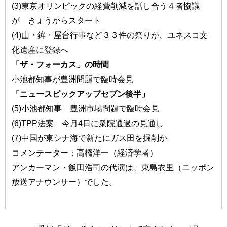
(3)東京オリンピックの経費削減を話し合う４者協議
が きょうからスタート
(4)山・鉾・屋台行事など３３件の祭りが、ユネスコ文
化遺産に登録へ
「ザ・フォーカス」の時間
小池都知事が豊洲問題で臨時会見
「ニュースピックアップセブン後半」
(5)小池都知事 豊洲市場問題で臨時会見
(6)TPP法案 今月4日に衆院通過の見通し
(7)中国が東シナ海で新たにガス田を掘削か
コメンテーター：高橋洋一（経済学者）
アンカーマン・飯田浩司の代演は、東島衣里（ニッポン
放送アナウンサー）でした。