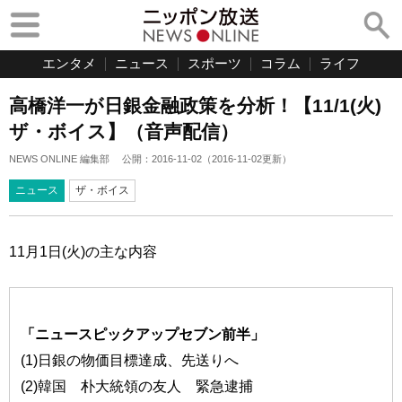
エンタメ
ニュース
スポーツ
コラム
ライフ
高橋洋一が日銀金融政策を分析！【11/1(火)
ザ・ボイス】（音声配信）
NEWS ONLINE 編集部
公開：
2016-11-02
（
2016-11-02
更新）
ニュース
ザ・ボイス
11月1日(火)の主な内容
「ニュースピックアップセブン前半」
(1)日銀の物価目標達成、先送りへ
(2)韓国 朴大統領の友人 緊急逮捕