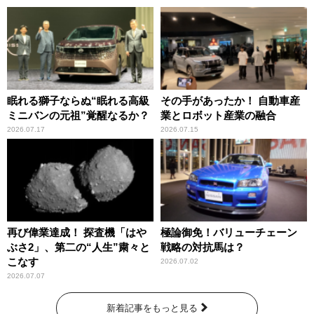
眠れる獅子ならぬ“眠れる高級
その手があったか！ 自動車産
ミニバンの元祖”覚醒なるか？
業とロボット産業の融合
2026.07.17
2026.07.15
再び偉業達成！ 探査機「はや
極論御免！バリューチェーン
ぶさ2」、第二の“人生”粛々と
戦略の対抗馬は？
こなす
2026.07.02
2026.07.07
新着記事をもっと見る