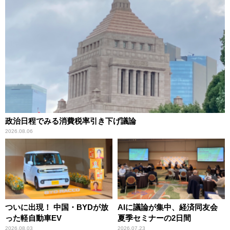
政治日程でみる消費税率引き下げ議論
2026.08.06
ついに出現！ 中国・BYDが放
AIに議論が集中、経済同友会
った軽自動車EV
夏季セミナーの2日間
2026.08.03
2026.07.23