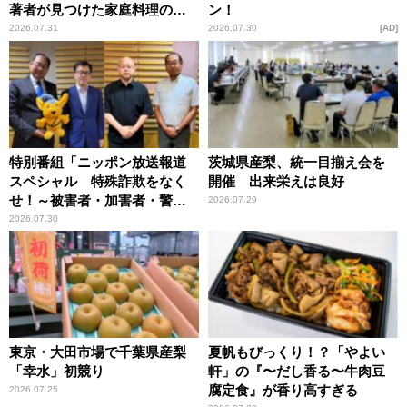
著者が見つけた家庭料理の知
ン！
恵
2026.07.31
2026.07.30
AD
特別番組「ニッポン放送報道
茨城県産梨、統一目揃え会を
スペシャル 特殊詐欺をなく
開催 出来栄えは良好
せ！～被害者・加害者・警視
2026.07.29
庁が語るトクリュウの実態
2026.07.30
～」放送
東京・大田市場で千葉県産梨
夏帆もびっくり！？「やよい
「幸水」初競り
軒」の『〜だし香る〜牛肉豆
腐定食』が香り高すぎる
2026.07.25