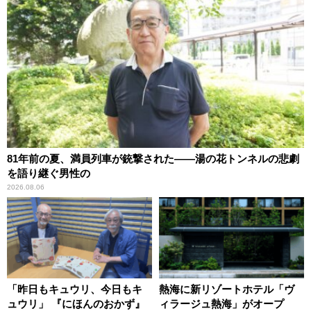
81年前の夏、満員列車が銃撃された――湯の花トンネルの悲劇
を語り継ぐ男性の
2026.08.06
「昨日もキュウリ、今日もキ
熱海に新リゾートホテル「ヴ
ュウリ」 『にほんのおかず』
ィラージュ熱海」がオープ