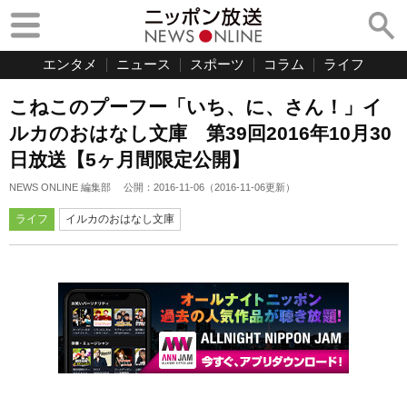
エンタメ
ニュース
スポーツ
コラム
ライフ
こねこのプーフー「いち、に、さん！」イ
ルカのおはなし文庫 第39回2016年10月30
日放送【5ヶ月間限定公開】
NEWS ONLINE 編集部
公開：
2016-11-06
（
2016-11-06
更新）
ライフ
イルカのおはなし文庫