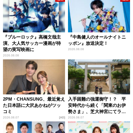
『ブルーロック』高橋文哉主
『中島健人のオールナイトニ
演、大人気サッカー漫画が待
ッポン』放送決定！
望の実写映画に
2026.08.08
2026.08.08
2PM・CHANSUNG、最近覚え
入手困難の強運御守！？ 平
た日本語に大沢あかねがツッ
安時代から続く「関東のお伊
コミ
勢さま」、芝大神宮にてラン
パンプスが合格祈願！
2026.08.07
AD
2026.08.07