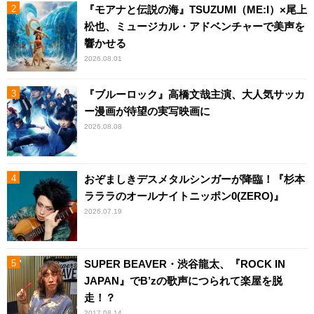
『モアナと伝説の海』TSUZUMI（ME:I）×尾上
松也、ミュージカル・アドベンチャーで美声を
響かせる
2026.08.01
『ブルーロック』高橋文哉主演、大人気サッカ
ー漫画が待望の実写映画に
2026.08.08
おぞましきデスメタルシンガーが降臨！『杉本
ラララのオールナイトニッポン0(ZERO)』
2026.07.19
SUPER BEAVER・渋谷龍太、『ROCK IN
JAPAN』でB’zの歌声につられて楽屋を脱
走！？
2017.08.14