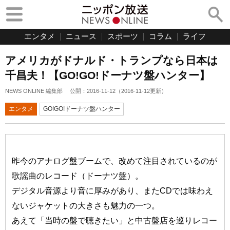
エンタメ
ニュース
スポーツ
コラム
ライフ
アメリカがドナルド・トランプなら日本は
千昌夫！【GO!GO!ドーナツ盤ハンター】
NEWS ONLINE 編集部
公開：
2016-11-12
（
2016-11-12
更新）
エンタメ
GO!GO!ドーナツ盤ハンター
昨今のアナログ盤ブームで、改めて注目されているのが
歌謡曲のレコード（ドーナツ盤）。
デジタル音源より音に厚みがあり、またCDでは味わえ
ないジャケットの大きさも魅力の一つ。
あえて「当時の盤で聴きたい」と中古盤店を巡りレコー