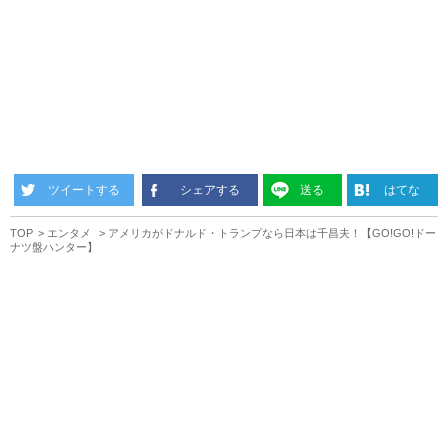
ツイートする
シェアする
送る
はてな
TOP
エンタメ
アメリカがドナルド・トランプなら日本は千昌夫！【GO!GO!ドー
ナツ盤ハンター】