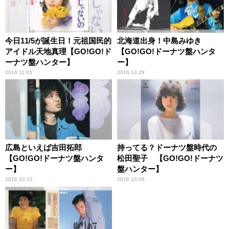
今日11/5が誕生日！元祖国民的
北海道出身！中島みゆき
アイドル天地真理【GO!GO!ド
【GO!GO!ドーナツ盤ハンタ
ーナツ盤ハンター】
ー】
2016.11.05
2016.10.29
広島といえば吉田拓郎
持ってる？ドーナツ盤時代の
【GO!GO!ドーナツ盤ハンタ
松田聖子 【GO!GO!ドーナツ
ー】
盤ハンター】
2016.10.22
2016.10.08