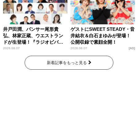
井戸田潤、パンサー尾形貴
ゲストにSWEET STEADY・音
弘、林家正蔵、ウエストラン
井結衣＆白石まゆみが登場！
ドが生登場！『ラジオビバリ
公開収録で素顔全開！
ー昼ズ』
2026.08.07
2026.08.07
AD
新着記事をもっと見る