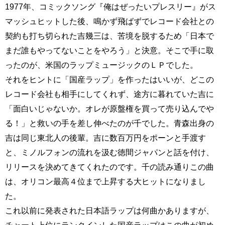
1977年、コミックソング『俺はぜったいプレスリー』がス
マッシュヒットした後、鳴かず飛ばずでレコード会社との
契約も打ち切られた吉幾三は、苦境を脱するため「日本で
まだ誰もやってないことをやろう」と決意。そこで手に取
ったのが、米国のラップミュージックのＬＰでした。
それをヒントに「国産ラップ」を作ったはいいが、どこの
レコード会社も相手にしてくれず、途方に暮れていた吉に
「面白いじゃないか。オレが原盤権を買って売り込んでや
る！」と救いの手を差し伸べたのが千でした。青森出身の
吉は同じ東北人の後輩。吉に数百万円をポーンと手渡す
と、ミノルフォンの流れを汲む徳間ジャパンと話を付け、
リリースを決めてきてくれたのです。千の読み通りこの曲
は、オリコン最高４位まで上昇する大ヒットになりまし
た。
これ以前に発表された日本語ラップは何曲かありますが、
チャート上位にランクインした国産ラップはこの曲が初め