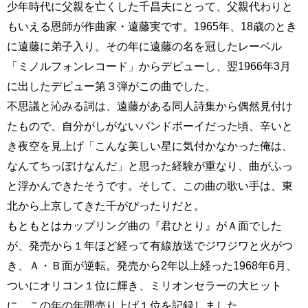
少年時代に父親を亡くした千昌夫にとって、父親代わりと
もいえる恩師が作曲家・遠藤実です。1965年、18歳のとき
に遠藤に弟子入り。その年に遠藤の名を冠したレーベル
「ミノルフォンレコード」からデビューし、翌1966年3月
に出したデビュー第３弾がこの曲でした。
不思議と沁みる詞は、遠藤がある同人詩集から偶然見付け
たもので、自分がしがないバンドボーイだった頃、辛いと
き夜空を見上げ「こんな美しい星に気付かなかった俺は、
なんてちっぽけなんだ」と思った経験が重なり、曲がふっ
と浮かんできたそうです。そして、この曲の歌い手は、東
北から上京してきた千がぴったりだと。
もともとはカップリング曲の『君ひとり』がＡ面でした
が、発売から１年ほど経って有線放送でジワジワと火がつ
き、Ａ・Ｂ面が逆転。発売から2年以上経った1968年6月、
ついにオリコン１位に輝き、ミリオンセラーの大ヒット
に。この年の年間売り上げ１位を記録しました。