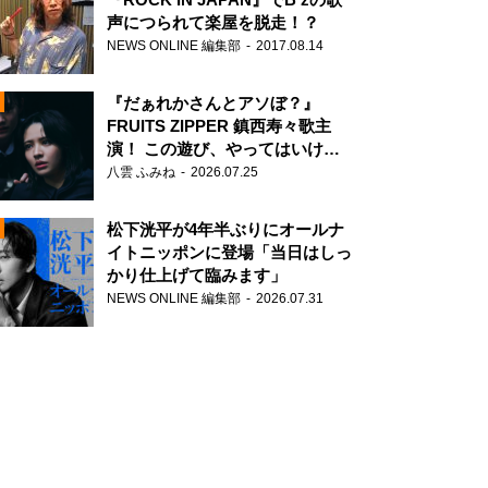
声につられて楽屋を脱走！？
NEWS ONLINE 編集部
2017.08.14
『だぁれかさんとアソぼ？』
FRUITS ZIPPER 鎮西寿々歌主
演！ この遊び、やってはいけま
せん。
八雲 ふみね
2026.07.25
N
松下洸平が4年半ぶりにオールナ
イトニッポンに登場「当日はしっ
かり仕上げて臨みます」
NEWS ONLINE 編集部
2026.07.31
N