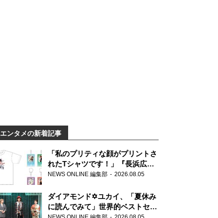
エンタメの新着記事
「私のプリティな顔がプリントさ
れたTシャツです！」『長浜広奈
天下無双』初の番組グッズ発売
NEWS ONLINE 編集部
2026.08.05
ダイアモンド✡ユカイ、「夏休み
に読んでみて」世界的ベストセラ
ー『アナスタシア』を紹介
NEWS ONLINE 編集部
2026.08.05