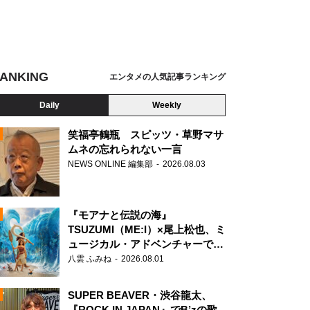
ANKING
エンタメの人気記事ランキング
Daily
Weekly
笑福亭鶴瓶 スピッツ・草野マサ
ムネの忘れられない一言
NEWS ONLINE 編集部
2026.08.03
N
『モアナと伝説の海』
TSUZUMI（ME:I）×尾上松也、ミ
ュージカル・アドベンチャーで美
声を響かせる
八雲 ふみね
2026.08.01
SUPER BEAVER・渋谷龍太、
『ROCK IN JAPAN』でB’zの歌