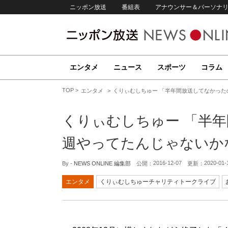
ニッポン放送
番組表
アナウンサー＆パーソナ
エンタメ
ニュース
スポーツ
コラム
TOP
エンタメ
くりぃむしちゅー 「半年間放送してなかっ
くりぃむしちゅー 「半
週やってたんじゃないか
2016-12-07
2020-01-
By -
NEWS ONLINE 編集部
公開：
更新：
エンタメ
くりぃむしちゅーチャリティトークライブ