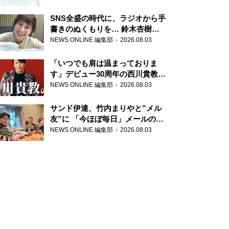
SNS全盛の時代に、ラジオから手
書きのぬくもりを… 鈴木杏樹の
直筆はがきが届く！
NEWS ONLINE 編集部
2026.08.03
『MUSIC10』こちら有楽町駅前
郵便局
「いつでも肩は温まっておりま
す」デビュー30周年の西川貴教が
『オールナイトニッポン』に登
NEWS ONLINE 編集部
2026.08.03
場！
サンド伊達、竹内まりやと”メル
友”に 「今ほぼ毎日」メールのや
り取り明かす
NEWS ONLINE 編集部
2026.08.03