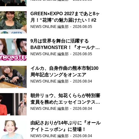
GREEN×EXPO 2027まであと8ヶ
月！“花博”の魅力届けたい！#2
NEWS ONLINE 編集部
2026.08.05
9月は世界を舞台に活躍する
BABYMONSTER！『オールナイ
トニッポンPODCAST』月替わり
NEWS ONLINE 編集部
2026.08.05
パーソナリティ
イルカ、自身作曲の熊本市制100
周年記念ソングをオンエア
NEWS ONLINE 編集部
2026.08.04
朝井リョウ、知花くららが特別審
査員を務めたエッセイコンテスト
の特別番組「#いまあなたに伝え
NEWS ONLINE 編集部
2026.08.04
たいこと」
由紀さおりが14年ぶりに『オール
ナイトニッポン』に登場！
NEWS ONLINE 編集部
2026.08.04