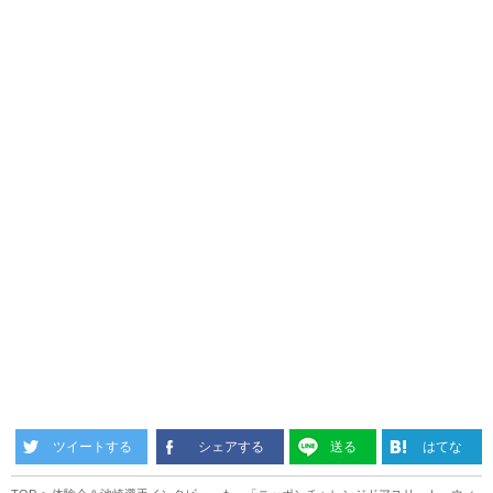
ツイートする
シェアする
送る
はてな