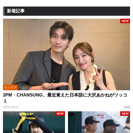
新着記事
NEW
エンタメ
2PM・CHANSUNG、最近覚えた日本語に大沢あかねがツッコ
ミ
2026.08.07
AD
NEW
NEW