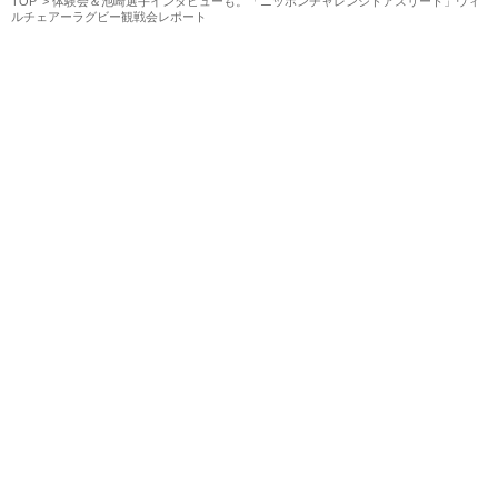
TOP
体験会＆池崎選手インタビューも。「ニッポンチャレンジドアスリート」ウィ
ルチェアーラグビー観戦会レポート