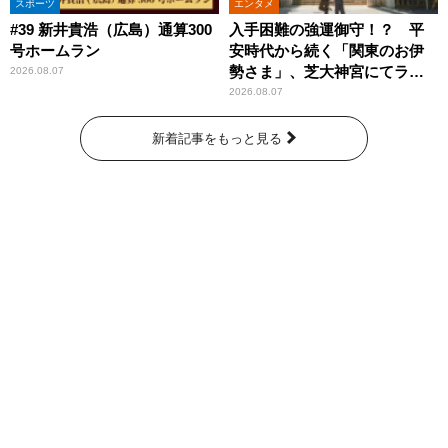
スポーツ
エンタメ
#39 新井貴浩（広島）通算300
入手困難の強運御守！？ 平
号ホームラン
安時代から続く「関東のお伊
勢さま」、芝大神宮にてラン
2026.08.07
パンプスが合格祈願！
2026.08.07
新着記事をもっと見る