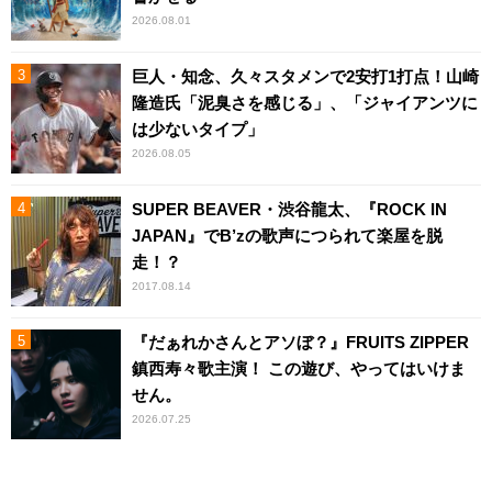
2026.08.01
巨人・知念、久々スタメンで2安打1打点！山崎
隆造氏「泥臭さを感じる」、「ジャイアンツに
は少ないタイプ」
2026.08.05
SUPER BEAVER・渋谷龍太、『ROCK IN
JAPAN』でB’zの歌声につられて楽屋を脱
走！？
2017.08.14
『だぁれかさんとアソぼ？』FRUITS ZIPPER
鎮西寿々歌主演！ この遊び、やってはいけま
せん。
2026.07.25