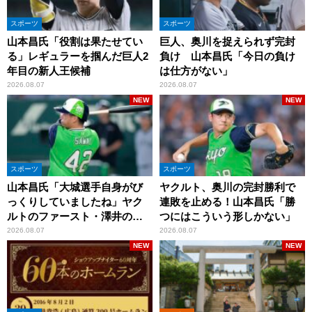
スポーツ
スポーツ
山本昌氏「役割は果たせてい
巨人、奥川を捉えられず完封
る」レギュラーを掴んだ巨人2
負け 山本昌氏「今日の負け
年目の新人王候補
は仕方がない」
2026.08.07
2026.08.07
NEW
NEW
スポーツ
スポーツ
山本昌氏「大城選手自身がび
ヤクルト、奥川の完封勝利で
っくりしていましたね」ヤク
連敗を止める！山本昌氏「勝
ルトのファースト・澤井の判
つにはこういう形しかない」
断を評価
2026.08.07
2026.08.07
NEW
NEW