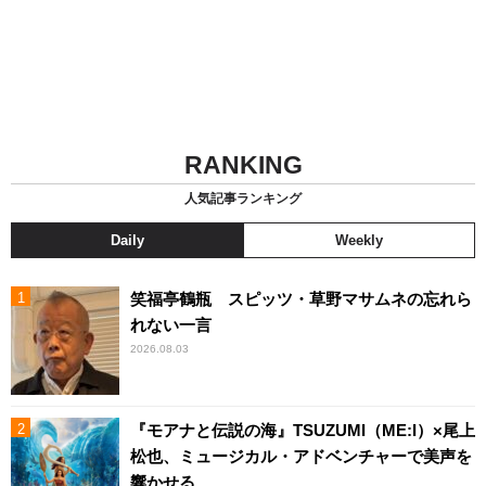
RANKING
人気記事ランキング
Daily
Weekly
笑福亭鶴瓶 スピッツ・草野マサムネの忘れら
れない一言
2026.08.03
『モアナと伝説の海』TSUZUMI（ME:I）×尾上
松也、ミュージカル・アドベンチャーで美声を
響かせる