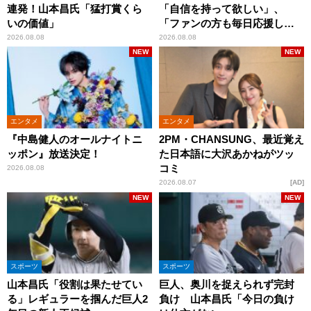
連発！山本昌氏「猛打賞くら
「自信を持って欲しい」、
いの価値」
「ファンの方も毎日応援して
くれています」
2026.08.08
2026.08.08
NEW
NEW
エンタメ
エンタメ
『中島健人のオールナイトニ
2PM・CHANSUNG、最近覚え
ッポン』放送決定！
た日本語に大沢あかねがツッ
コミ
2026.08.08
2026.08.07
AD
NEW
NEW
スポーツ
スポーツ
山本昌氏「役割は果たせてい
巨人、奥川を捉えられず完封
る」レギュラーを掴んだ巨人2
負け 山本昌氏「今日の負け