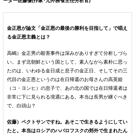
ーター佐藤優(作家･元外務省主任分析官)
金正恩が論文「金正恩の最後の勝利を目指して」で唱え
る金正恩主義とは？
高嶋）金正男の殺害事件は深みがありすぎて分析しづら
い。まず北朝鮮という国として、素人ながら素朴に思っ
たのは、いわゆる金日成と息子の金正日、そしてその三
代目の金正恩というのは在日帰還のお母さんの高英姫
（コ・ヨンヒ）の息子で、あの北の国では在日帰還者は
非常に下に見られる境遇にある。本当は長男が継ぐべき
で、白頭山？
佐藤）ペクトサンですね。あそこで生きるようにしてい
たと。本当はロシアのハバロフスクの郊外で生まれたん