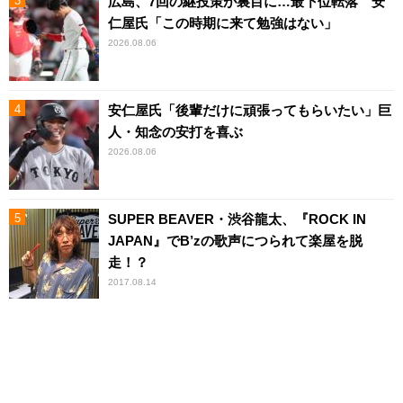
広島、7回の継投策が裏目に…最下位転落 安
仁屋氏「この時期に来て勉強はない」
2026.08.06
安仁屋氏「後輩だけに頑張ってもらいたい」巨
人・知念の安打を喜ぶ
2026.08.06
SUPER BEAVER・渋谷龍太、『ROCK IN
JAPAN』でB’zの歌声につられて楽屋を脱
走！？
2017.08.14