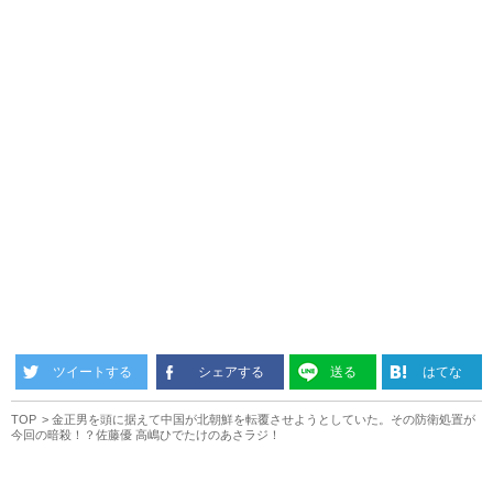
ツイートする
シェアする
送る
はてな
TOP
金正男を頭に据えて中国が北朝鮮を転覆させようとしていた。その防衛処置が
今回の暗殺！？佐藤優 高嶋ひでたけのあさラジ！