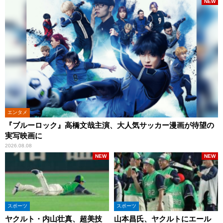
NEW
エンタメ
『ブルーロック』高橋文哉主演、大人気サッカー漫画が待望の
実写映画に
2026.08.08
NEW
NEW
スポーツ
スポーツ
ヤクルト・内山壮真、超美技
山本昌氏、ヤクルトにエール