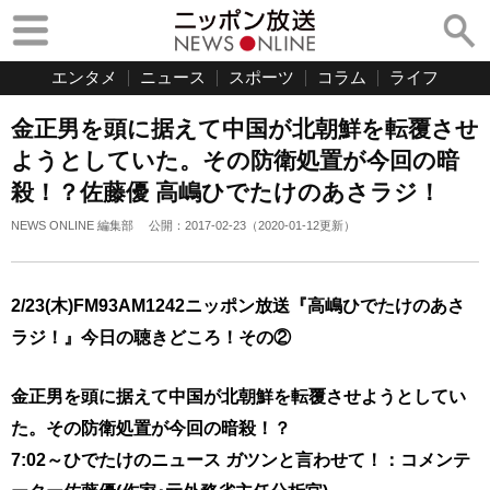
エンタメ
ニュース
スポーツ
コラム
ライフ
金正男を頭に据えて中国が北朝鮮を転覆させ
ようとしていた。その防衛処置が今回の暗
殺！？佐藤優 高嶋ひでたけのあさラジ！
NEWS ONLINE 編集部
公開：
2017-02-23
（
2020-01-12
更新）
2/23(木)FM93AM1242ニッポン放送『高嶋ひでたけのあさ
ラジ！』今日の聴きどころ！その②
金正男を頭に据えて中国が北朝鮮を転覆させようとしてい
た。その防衛処置が今回の暗殺！？
7:02～ひでたけのニュース ガツンと言わせて！：コメンテ