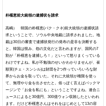
朴槿恵前大統領の逮捕状を請求
高嶋） 韓国の朴槿恵(パク・クネ)前大統領の逮捕状請
求ということで、ソウル中央地裁に請求されました。地
裁は30日の審査で逮捕状発行の発布の是非を決断する
と。韓国は恨み、怨の文化だと言われますが、国民の7
割が「朴槿恵を逮捕しろ！」といって怒りまくっている
わけですよね。私が不勉強のせいかわかりませんが、崔
順実(チェ・スンシル)は財団を2つ作っていろいろな財
界からお金を取っていた。それに大統領が権限を使っ
て、無理やり金を出させたと。俗っぽく言えばバックマ
ージンで「お金を私にも」ということですよね。連合ニ
ュースによると30億円、300億ウォン収賄したといわれ
ます。だけど朴槿恵さんはそれをはじめとして13の容