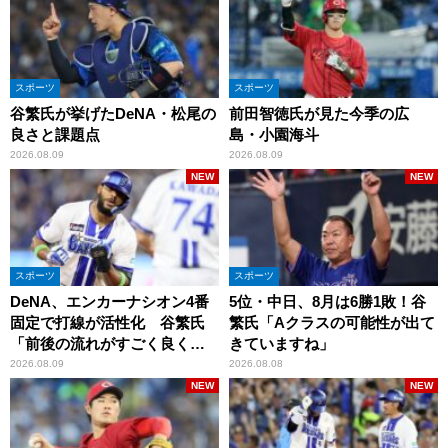
スポーツ
スポーツ
谷繁氏が挙げたDeNA・松尾の
前田智徳氏が見た今季の広
良さと課題点
島・小園海斗
2026.08.09
2026.08.09
NEW
NEW
スポーツ
スポーツ
DeNA、エンカーナシオン4番
5位・中日、8月は6勝1敗！谷
固定で打線が活性化 谷繁氏
繁氏「Aクラスの可能性が出て
「前後の流れがすごく良くな
きていますね」
りましたね」
2026.08.09
2026.08.08
NEW
NEW