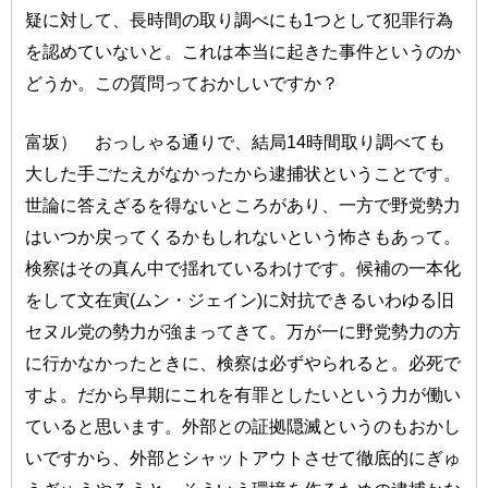
疑に対して、長時間の取り調べにも1つとして犯罪行為
を認めていないと。これは本当に起きた事件というのか
どうか。この質問っておかしいですか？
富坂） おっしゃる通りで、結局14時間取り調べても
大した手ごたえがなかったから逮捕状ということです。
世論に答えざるを得ないところがあり、一方で野党勢力
はいつか戻ってくるかもしれないという怖さもあって。
検察はその真ん中で揺れているわけです。候補の一本化
をして文在寅(ムン・ジェイン)に対抗できるいわゆる旧
セヌル党の勢力が強まってきて。万が一に野党勢力の方
に行かなかったときに、検察は必ずやられると。必死で
すよ。だから早期にこれを有罪としたいという力が働い
ていると思います。外部との証拠隠滅というのもおかし
いですから、外部とシャットアウトさせて徹底的にぎゅ