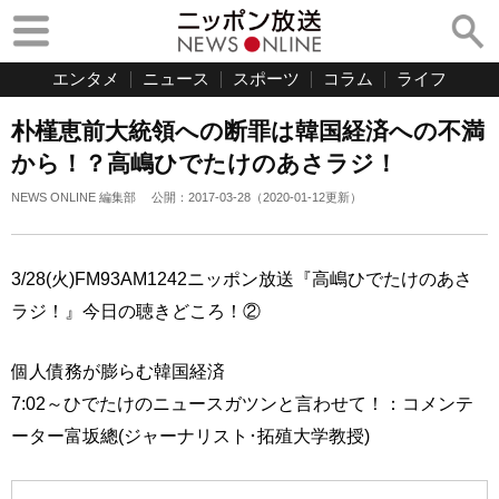
エンタメ
ニュース
スポーツ
コラム
ライフ
朴槿恵前大統領への断罪は韓国経済への不満
から！？高嶋ひでたけのあさラジ！
NEWS ONLINE 編集部
公開：
2017-03-28
（
2020-01-12
更新）
3/28(火)FM93AM1242ニッポン放送『高嶋ひでたけのあさ
ラジ！』今日の聴きどころ！②
個人債務が膨らむ韓国経済
7:02～ひでたけのニュースガツンと言わせて！：コメンテ
ーター富坂總(ジャーナリスト･拓殖大学教授)