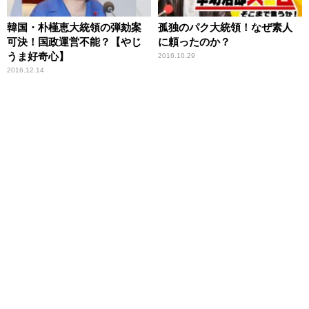
韓国・朴槿恵大統領の弾劾案
孤独のパク大統領！なぜ素人
可決！国政運営不能？【やじ
に頼ったのか？
うま好奇心】
2016.10.29
2016.12.14