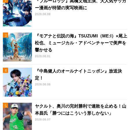
『ブルーロック』高橋文哉主演、大人気サッカ
ー漫画が待望の実写映画に
2026.08.08
『モアナと伝説の海』TSUZUMI（ME:I）×尾上
松也、ミュージカル・アドベンチャーで美声を
響かせる
2026.08.01
『中島健人のオールナイトニッポン』放送決
定！
2026.08.08
ヤクルト、奥川の完封勝利で連敗を止める！山
本昌氏「勝つにはこういう形しかない」
2026.08.07