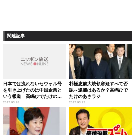
関連記事
日本では流れないセウォル号
朴槿恵前大統領容疑すべて否
を引き上げたのは中国企業と
認～逮捕はあるか？高嶋ひで
いう報道 高嶋ひでたけのあ
たけのあさラジ
さラジ！
2017.03.28
2017.03.23