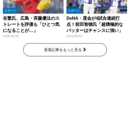
スポーツ
スポーツ
谷繁氏、広島・斉藤優汰のス
DeNA・度会が4試合連続打
トレートを評価も「ひとつ気
点！前田智徳氏「超積極的な
になることが…」
バッターはチャンスに強い」
2026.08.08
2026.08.08
新着記事をもっと見る