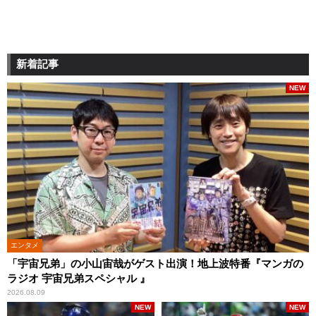
新着記事
NEW
エンタメ
「宇宙兄弟」の小山宙哉がゲスト出演！地上波特番『マンガの
ラジオ 宇宙兄弟スペシャル 』
2026.08.09
NEW
NEW