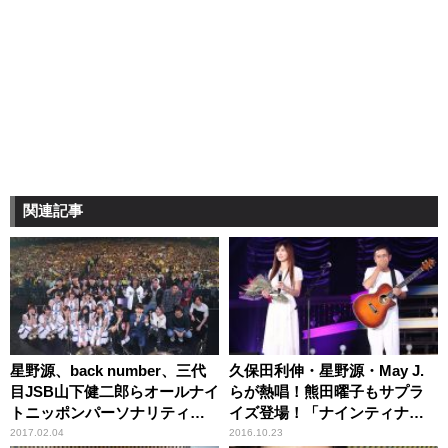
関連記事
星野源、back number、三代
久保田利伸・星野源・May J.
目JSB山下健二郎らオールナイ
らが熱唱！熊田曜子もサプラ
トニッポンパーソナリティが
イズ登場！「ナインティナイ
登場！50周年「ALL LIVE
ン岡村隆史のオールナイトニ
2017.02.04
2016.10.23