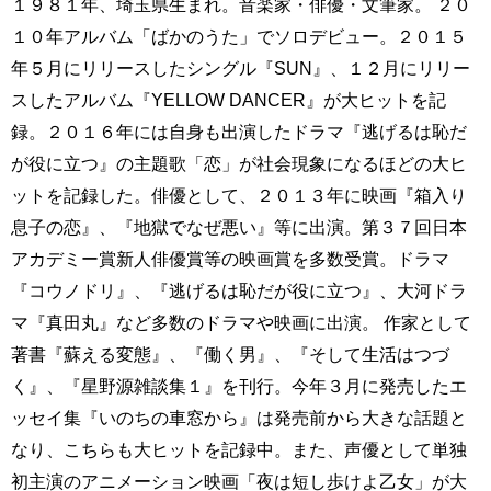
１９８１年、埼玉県生まれ。音楽家・俳優・文筆家。 ２０
１０年アルバム「ばかのうた」でソロデビュー。２０１５
年５月にリリースしたシングル『SUN』、１２月にリリー
スしたアルバム『YELLOW DANCER』が大ヒットを記
録。２０１６年には自身も出演したドラマ『逃げるは恥だ
が役に立つ』の主題歌「恋」が社会現象になるほどの大ヒ
ットを記録した。俳優として、２０１３年に映画『箱入り
息子の恋』、『地獄でなぜ悪い』等に出演。第３７回日本
アカデミー賞新人俳優賞等の映画賞を多数受賞。ドラマ
『コウノドリ』、『逃げるは恥だが役に立つ』、大河ドラ
マ『真田丸』など多数のドラマや映画に出演。 作家として
著書『蘇える変態』、『働く男』、『そして生活はつづ
く』、『星野源雑談集１』を刊行。今年３月に発売したエ
ッセイ集『いのちの車窓から』は発売前から大きな話題と
なり、こちらも大ヒットを記録中。また、声優として単独
初主演のアニメーション映画「夜は短し歩けよ乙女」が大