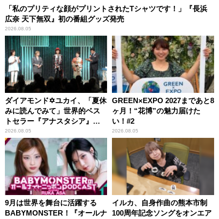
「私のプリティな顔がプリントされたTシャツです！」『長浜
広奈 天下無双』初の番組グッズ発売
2026.08.05
ダイアモンド✡ユカイ、「夏休
GREEN×EXPO 2027まであと8
みに読んでみて」世界的ベス
ヶ月！“花博”の魅力届けた
トセラー『アナスタシア』を
い！#2
紹介
2026.08.05
2026.08.05
9月は世界を舞台に活躍する
イルカ、自身作曲の熊本市制
BABYMONSTER！『オールナ
100周年記念ソングをオンエア