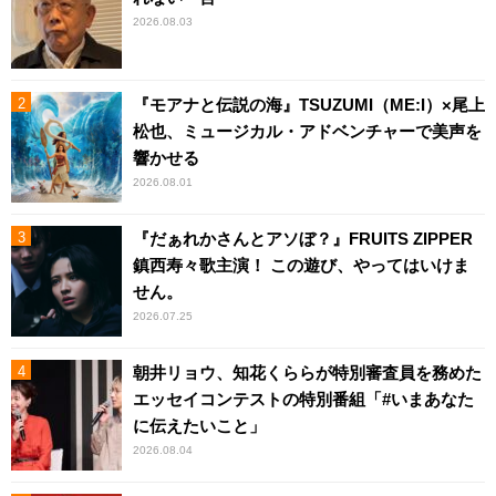
2026.08.03
『モアナと伝説の海』TSUZUMI（ME:I）×尾上
松也、ミュージカル・アドベンチャーで美声を
響かせる
2026.08.01
『だぁれかさんとアソぼ？』FRUITS ZIPPER
鎮西寿々歌主演！ この遊び、やってはいけま
せん。
2026.07.25
朝井リョウ、知花くららが特別審査員を務めた
エッセイコンテストの特別番組「#いまあなた
に伝えたいこと」
2026.08.04