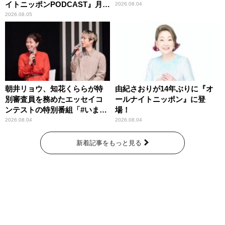
イトニッポンPODCAST』月替
2026.08.04
わりパーソナリティ
2026.08.05
朝井リョウ、知花くららが特
由紀さおりが14年ぶりに『オ
別審査員を務めたエッセイコ
ールナイトニッポン』に登
ンテストの特別番組「#いまあ
場！
なたに伝えたいこと」
2026.08.04
2026.08.04
新着記事をもっと見る