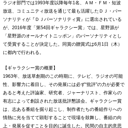
ラジオ部門では1993年度以降毎年1名、ＡＭ・ＦＭ・短波
放送、コミュニティ放送を通じて最も活躍したＤＪ・パー
ソナリティが『ＤＪパーソナリティ賞』に選出されている
が、2016年度「第54回ギャラクシー賞」では、星野源が
「星野源のオールナイトニッポン」のパーソナリティとし
て受賞することが決定した。同賞の贈賞式は6月1日（木）
に都内で行われる。
【ギャラクシー賞の概要】
1963年、放送草創期のこの時期に、テレビ、ラジオの可能
性、影響力に着目し、その発展には必ず“批評”の力が必要で
あると考えた評論家、研究者、ジャーナリスト、作家らの
有志によって創設された放送批評懇談会。ギャラクシー賞
は、志ある番組を掘り起こし、制作者たちの番組作りへの
情熱に光を当てて顕彰することで現場を鼓舞し、番組の向
上・発展を促すことを目的に誕生した。民間の自主的意思