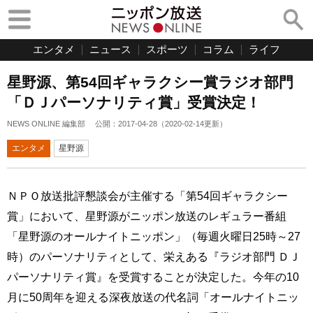
エンタメ
ニュース
スポーツ
コラム
ライフ
星野源、第54回ギャラクシー賞ラジオ部門
「ＤＪパーソナリティ賞」受賞決定！
NEWS ONLINE 編集部
公開：
2017-04-28
（
2020-02-14
更新）
エンタメ
星野源
ＮＰＯ放送批評懇談会が主催する「第54回ギャラクシー
賞」において、星野源がニッポン放送のレギュラー番組
「星野源のオールナイトニッポン」（毎週火曜日25時～27
時）のパーソナリティとして、栄えある『ラジオ部門 ＤＪ
パーソナリティ賞』を受賞することが決定した。今年の10
月に50周年を迎える深夜放送の代名詞「オールナイトニッ