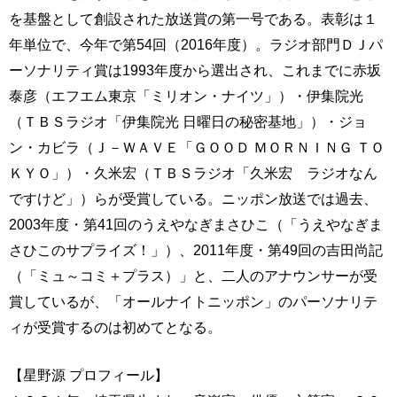
を基盤として創設された放送賞の第一号である。表彰は１
年単位で、今年で第54回（2016年度）。ラジオ部門ＤＪパ
ーソナリティ賞は1993年度から選出され、これまでに赤坂
泰彦（エフエム東京「ミリオン・ナイツ」）・伊集院光
（ＴＢＳラジオ「伊集院光 日曜日の秘密基地」）・ジョ
ン・カビラ（Ｊ－ＷＡＶＥ「ＧＯＯＤ ＭＯＲＮＩＮＧ ＴＯ
ＫＹＯ」）・久米宏（ＴＢＳラジオ「久米宏 ラジオなん
ですけど」）らが受賞している。ニッポン放送では過去、
2003年度・第41回のうえやなぎまさひこ（「うえやなぎま
さひこのサプライズ！」）、2011年度・第49回の吉田尚記
（「ミュ～コミ＋プラス）」と、二人のアナウンサーが受
賞しているが、「オールナイトニッポン」のパーソナリテ
ィが受賞するのは初めてとなる。
【星野源 プロフィール】