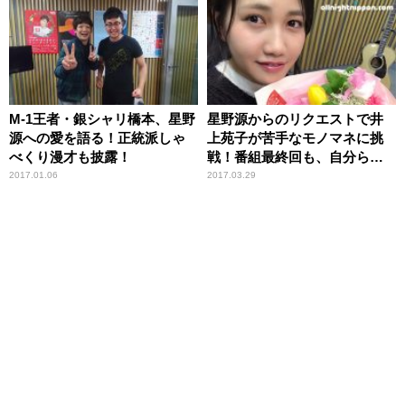
NIPPON」に12000人が熱狂
ッポン歌謡祭」に１万人が熱
狂！
M-1王者・銀シャリ橋本、星野
星野源からのリクエストで井
源への愛を語る！正統派しゃ
上苑子が苦手なモノマネに挑
べくり漫才も披露！
戦！番組最終回も、自分らし
く、明るく、ステキに。
2017.01.06
2017.03.29