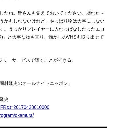
したね。皆さんも覚えておいてください。壊れた～
うかもしれないけれど、やっぱり物は大事にしない
す。うっかりプレイヤーに入れっぱなしだったエロ
笑)」と大事な物も直り、懐かしのVHSも取り出せて
イムフリーサービスで聴くことができる。
岡村隆史のオールナイトニッポン」
隆史
id=LFR&t=20170428010000
program/okamura/