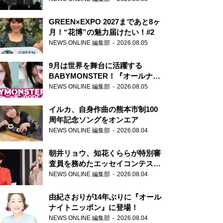
GREEN×EXPO 2027まであと8ヶ
月！“花博”の魅力届けたい！#2
NEWS ONLINE 編集部
2026.08.05
9月は世界を舞台に活躍する
BABYMONSTER！『オールナイ
トニッポンPODCAST』月替わり
NEWS ONLINE 編集部
2026.08.05
パーソナリティ
イルカ、自身作曲の熊本市制100
周年記念ソングをオンエア
NEWS ONLINE 編集部
2026.08.04
朝井リョウ、知花くららが特別審
査員を務めたエッセイコンテスト
の特別番組「#いまあなたに伝え
NEWS ONLINE 編集部
2026.08.04
たいこと」
由紀さおりが14年ぶりに『オール
ナイトニッポン』に登場！
NEWS ONLINE 編集部
2026.08.04