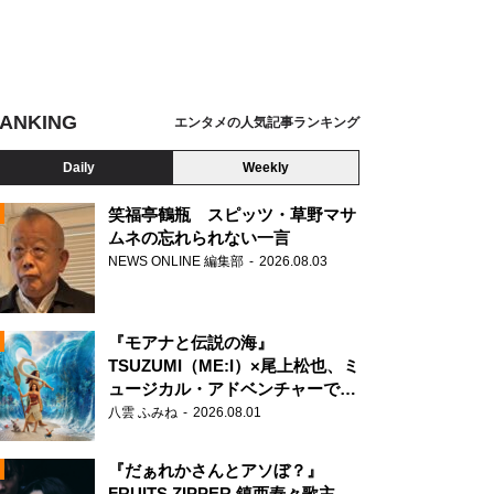
ANKING
エンタメの人気記事ランキング
Daily
Weekly
笑福亭鶴瓶 スピッツ・草野マサ
ムネの忘れられない一言
NEWS ONLINE 編集部
2026.08.03
N
『モアナと伝説の海』
TSUZUMI（ME:I）×尾上松也、ミ
ュージカル・アドベンチャーで美
声を響かせる
八雲 ふみね
2026.08.01
『だぁれかさんとアソぼ？』
FRUITS ZIPPER 鎮西寿々歌主