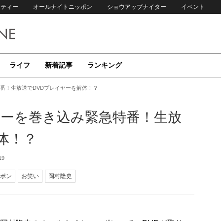
リティー
オールナイトニッポン
ショウアップナイター
イベント
ライフ
新着記事
ランキング
番！生放送でDVDプレイヤーを解体！？
ナーを巻き込み緊急特番！生放
体！？
19
ポン
お笑い
岡村隆史