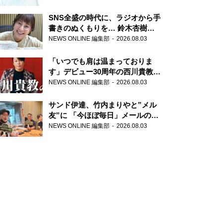
SNS全盛の時代に、ラジオから手
書きのぬくもりを… 鈴木杏樹の
直筆はがきが届く！
NEWS ONLINE 編集部
2026.08.03
『MUSIC10』こちら有楽町駅前
郵便局
「いつでも肩は温まっておりま
す」デビュー30周年の西川貴教が
『オールナイトニッポン』に登
NEWS ONLINE 編集部
2026.08.03
場！
サンド伊達、竹内まりやと”メル
友”に 「今ほぼ毎日」メールのや
り取り明かす
NEWS ONLINE 編集部
2026.08.03