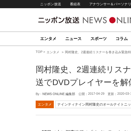
ニッポン放送
番組表
アナウンサー＆パーソナ
エンタメ
ニュース
スポーツ
コラム
TOP
エンタメ
岡村隆史、2週連続リスナーを巻き込み緊急特
岡村隆史、2週連続リス
送でDVDプレイヤーを解
2017-04-29
2020-03-
By -
NEWS ONLINE 編集部
公開：
更新：
エンタメ
ナインティナイン岡村隆史のオールナイトニッ