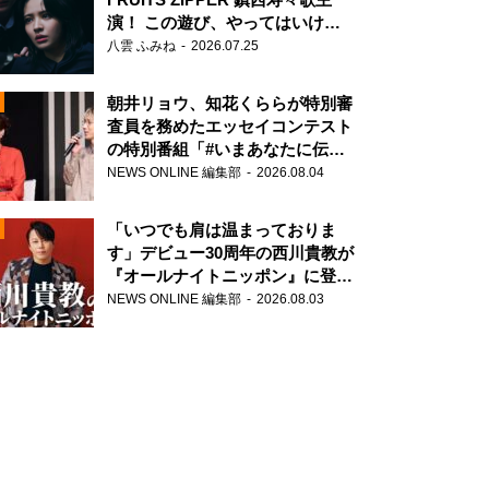
演！ この遊び、やってはいけま
せん。
八雲 ふみね
2026.07.25
朝井リョウ、知花くららが特別審
査員を務めたエッセイコンテスト
の特別番組「#いまあなたに伝え
たいこと」
NEWS ONLINE 編集部
2026.08.04
N
「いつでも肩は温まっておりま
す」デビュー30周年の西川貴教が
『オールナイトニッポン』に登
場！
NEWS ONLINE 編集部
2026.08.03
N