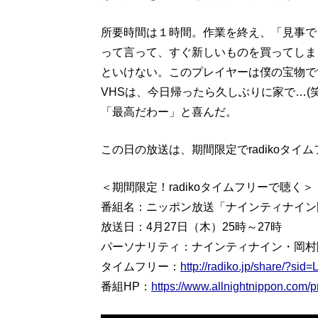
所要時間は１時間。作業を終え、「見事で
って言って、すぐ新しいものを買ってしま
といけない。このプレイヤーは僕の宝物で
VHSは、今日帰ったら久しぶりに家で…(
「最高だわー」と喜んだ。
この日の放送は、期間限定でradikoタ
＜期間限定！radikoタイムフリーで聴く＞
番組名：ニッポン放送「ナインティナイン
放送日：4月27日（木）25時～27時
パーソナリティ：ナインティナイン・岡村
タイムフリー：
http://radiko.jp/share/?s
番組HP：
https://www.allnightnippon.com/