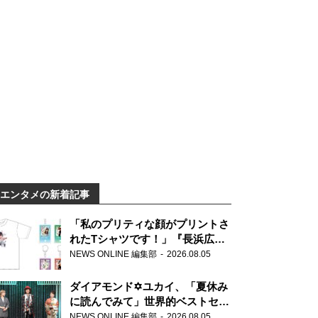
エンタメの新着記事
「私のプリティな顔がプリントさ
れたTシャツです！」『長浜広奈
天下無双』初の番組グッズ発売
NEWS ONLINE 編集部
2026.08.05
ダイアモンド✡ユカイ、「夏休み
に読んでみて」世界的ベストセラ
ー『アナスタシア』を紹介
NEWS ONLINE 編集部
2026.08.05