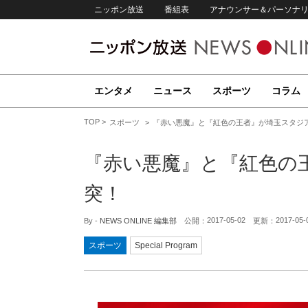
ニッポン放送
番組表
アナウンサー＆パーソナ
エンタメ
ニュース
スポーツ
コラム
TOP
スポーツ
『赤い悪魔』と『紅色の王者』が埼玉スタジ
『赤い悪魔』と『紅色の
突！
2017-05-02
2017-05-
By -
NEWS ONLINE 編集部
公開：
更新：
スポーツ
Special Program