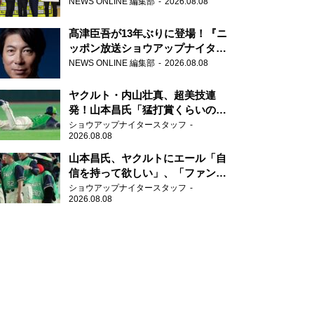
さらに盛り上げていきたいです」
NEWS ONLINE 編集部
2026.08.08
髙津臣吾が13年ぶりに登場！『ニ
ッポン放送ショウアップナイタ
ー』
NEWS ONLINE 編集部
2026.08.08
ヤクルト・内山壮真、超美技連
発！山本昌氏「猛打賞くらいの価
値」
ショウアップナイタースタッフ
2026.08.08
山本昌氏、ヤクルトにエール「自
信を持って欲しい」、「ファンの
方も毎日応援してくれています」
ショウアップナイタースタッフ
2026.08.08