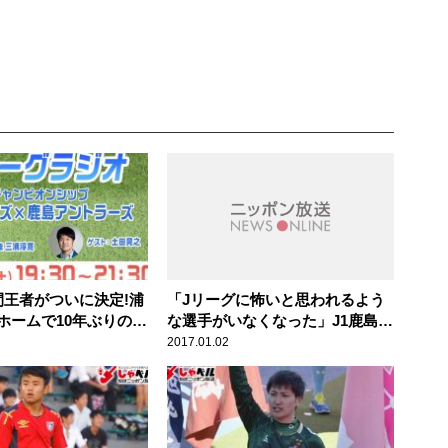
間王者がついに決定!浦
「Jリーグに怖いと思われるよう
ホームで10年ぶりの悲
な選手がいなくなった」J1鹿島ア
ントラーズMF・小笠原満男(37
2017.01.02
歳)スポーツ人間模様