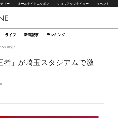
リティー
オールナイトニッポン
ショウアップナイター
イベント
ライフ
新着記事
ランキング
アムで激突！
王者』が埼玉スタジアムで激
02