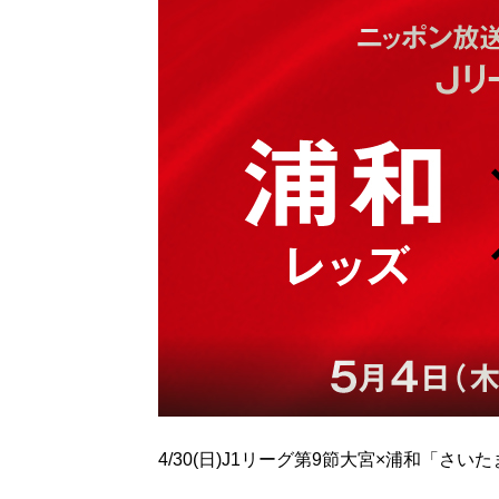
4/30(日)J1リーグ第9節大宮×浦和「さ