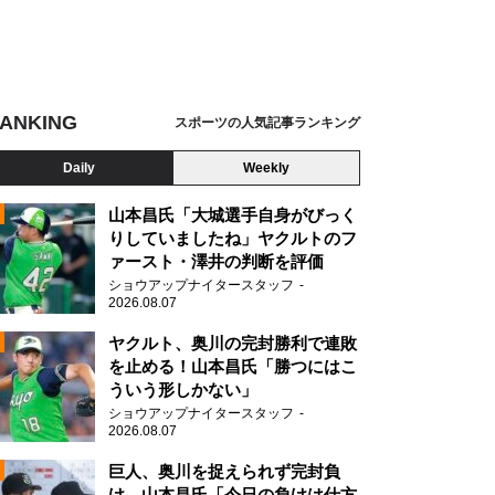
ANKING
スポーツの人気記事ランキング
Daily
Weekly
山本昌氏「大城選手自身がびっく
りしていましたね」ヤクルトのフ
ァースト・澤井の判断を評価
ショウアップナイタースタッフ
2026.08.07
2
ヤクルト、奥川の完封勝利で連敗
を止める！山本昌氏「勝つにはこ
ういう形しかない」
ショウアップナイタースタッフ
2026.08.07
2
巨人、奥川を捉えられず完封負
け 山本昌氏「今日の負けは仕方