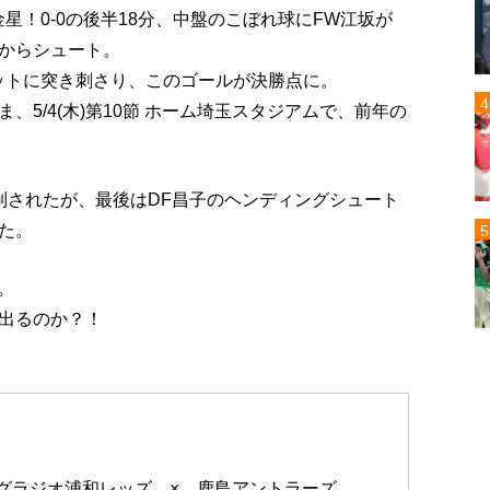
星！0-0の後半18分、中盤のこぼれ球にFW江坂が
からシュート。
ットに突き刺さり、このゴールが決勝点に。
5/4(木)第10節 ホーム埼玉スタジアムで、前年の
制されたが、最後はDF昌子のヘンディングシュート
た。
島。
出るのか？！
グラジオ浦和レッズ × 鹿島アントラーズ