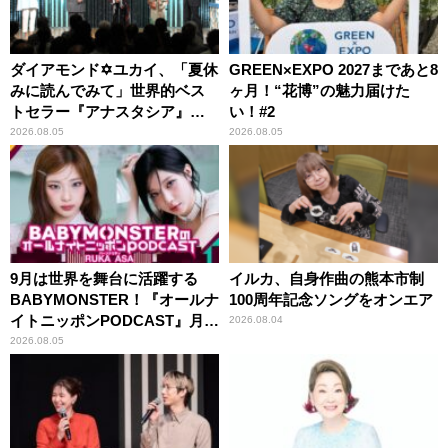
ダイアモンド✡ユカイ、「夏休
GREEN×EXPO 2027まであと8
みに読んでみて」世界的ベス
ヶ月！“花博”の魅力届けた
トセラー『アナスタシア』を
い！#2
紹介
2026.08.05
2026.08.05
9月は世界を舞台に活躍する
イルカ、自身作曲の熊本市制
BABYMONSTER！『オールナ
100周年記念ソングをオンエア
イトニッポンPODCAST』月替
2026.08.04
わりパーソナリティ
2026.08.05