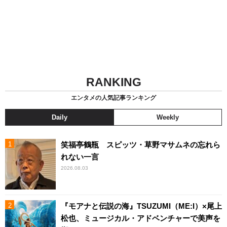
RANKING
エンタメの人気記事ランキング
Daily
Weekly
笑福亭鶴瓶 スピッツ・草野マサムネの忘れら
れない一言
2026.08.03
『モアナと伝説の海』TSUZUMI（ME:I）×尾上
松也、ミュージカル・アドベンチャーで美声を