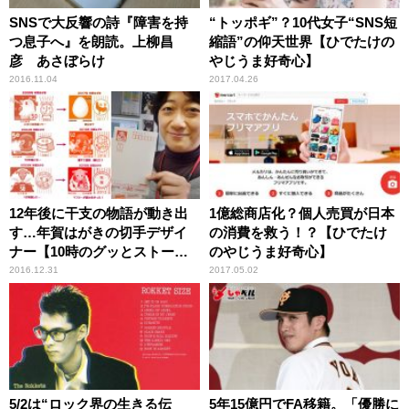
SNSで大反響の詩『障害を持
“トッポギ”？10代女子“SNS短
つ息子へ』を朗読。上柳昌
縮語”の仰天世界【ひでたけの
彦 あさぼらけ
やじうま好奇心】
2016.11.04
2017.04.26
12年後に干支の物語が動き出
1億総商店化？個人売買が日本
す…年賀はがきの切手デザイ
の消費を救う！？【ひでたけ
ナー【10時のグッとストーリ
のやじうま好奇心】
ー】
2016.12.31
2017.05.02
5/2は“ロック界の生きる伝
5年15億円でFA移籍。「優勝に