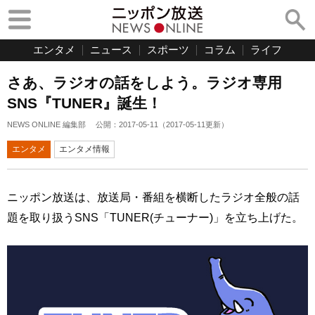
エンタメ
ニュース
スポーツ
コラム
ライフ
さあ、ラジオの話をしよう。ラジオ専用
SNS『TUNER』誕生！
NEWS ONLINE 編集部
公開：
2017-05-11
（
2017-05-11
更新）
エンタメ
エンタメ情報
ニッポン放送は、放送局・番組を横断したラジオ全般の話
題を取り扱うSNS「TUNER(チューナー)」を立ち上げた。