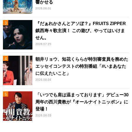
響かせる
2026.08.01
『だぁれかさんとアソぼ？』FRUITS ZIPPER
鎮西寿々歌主演！ この遊び、やってはいけま
せん。
2026.07.25
朝井リョウ、知花くららが特別審査員を務めた
エッセイコンテストの特別番組「#いまあなた
に伝えたいこと」
2026.08.04
「いつでも肩は温まっております」デビュー30
周年の西川貴教が『オールナイトニッポン』に
登場！
2026.08.03