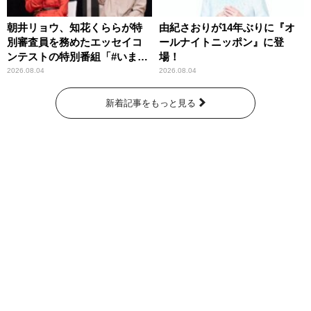
朝井リョウ、知花くららが特
由紀さおりが14年ぶりに『オ
別審査員を務めたエッセイコ
ールナイトニッポン』に登
ンテストの特別番組「#いまあ
場！
なたに伝えたいこと」
2026.08.04
2026.08.04
新着記事をもっと見る