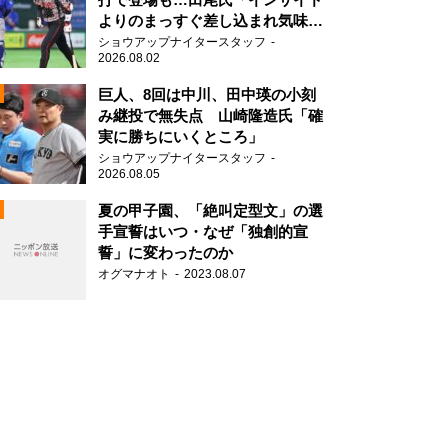
よりのまっすぐ差し込まれ気味で
したね」
ショウアップナイタースタッフ
2026.08.02
2
巨人、8回は中川、田中瑛の小刻
み継投で無失点 山崎隆造氏「確
実に勝ちにいくところ」
ショウアップナイタースタッフ
2026.08.05
2
夏の甲子園、「絶叫定型文」の選
手宣誓はいつ・なぜ「独創的宣
誓」に変わったのか
2
オグマナオト
2023.08.07