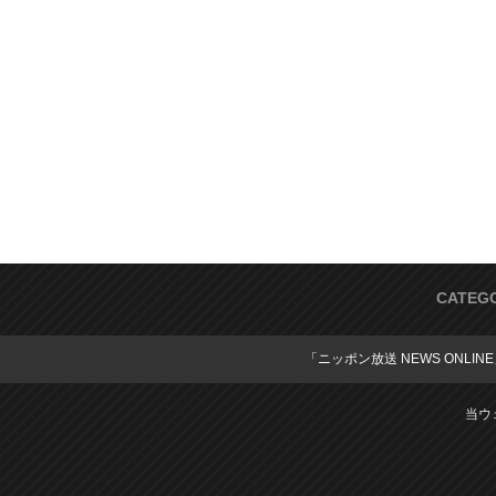
CATEG
「ニッポン放送 NEWS ONLIN
当ウ