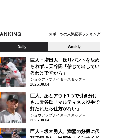
ANKING
スポーツの人気記事ランキング
Daily
Weekly
巨人・増田大、送りバントを決め
られず…天谷氏「信じて出してい
るわけですから」
ショウアップナイタースタッフ
2026.08.04
2
巨人、あとアウト1つで引き分け
も…天谷氏「マルティネス投手で
打たれたら仕方がない」
2
ショウアップナイタースタッフ
2026.08.04
巨人・坂本勇人、満塁の好機に代
打で登場も…田尾氏「インサイド