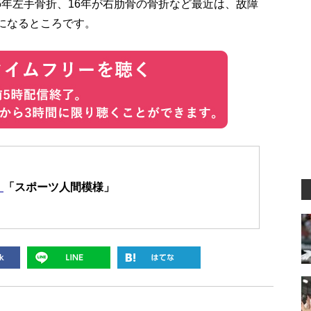
5年左手骨折、16年が右肋骨の骨折など最近は、故障
になるところです。
！
「スポーツ人間模様」