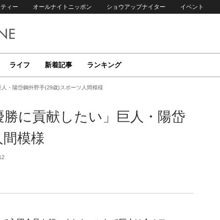
リティー
オールナイトニッポン
ショウアップナイター
イベント
ライフ
新着記事
ランキング
巨人・陽岱鋼外野手(29歳)スポーツ人間模様
「優勝に貢献したい」巨人・陽岱
人間模様
12