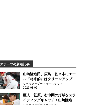
スポーツの新着記事
山崎隆造氏、広島・佐々木にエー
ル「将来的にはクリーンアップを
任せられるくらいまでは成長し
ショウアップナイタースタッフ
2026.08.06
て」
巨人・笹原、右中間の打球をスラ
イディングキャッチ！山崎隆造氏
「一歩でも遅れたら…」