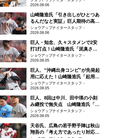
ショウアップナイタースタッフ
2026.08.06
山崎隆造氏「引き出しがひとつあ
るんだなと実証」巨人期待の高卒
2年目が技あり安打
ショウアップナイタースタッフ
2026.08.06
巨人・知念、久々スタメンで2安
打1打点！山崎隆造氏「泥臭さを
感じる」、「ジャイアンツには少
ショウアップナイタースタッフ
2026.08.05
ないタイプ」
巨人、“沖縄出身コンビ”が先発起
用に応えた！山崎隆造氏「起用が
当たった」
ショウアップナイタースタッフ
2026.08.05
巨人、8回は中川、田中瑛の小刻
み継投で無失点 山崎隆造氏「確
実に勝ちにいくところ」
ショウアップナイタースタッフ
2026.08.05
天谷氏、広島の若手野手陣は秋山
翔吾の「考え方であったり対応力