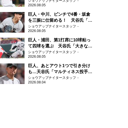
を勉強して」
ショウアップナイタースタッフ
2026.08.05
巨人・中川、ピンチで4番・坂倉
を三振に仕留める！ 天谷氏「投
げミスなく追い込んだ。そこに尽
ショウアップナイタースタッフ
2026.08.05
きる」
巨人・浦田、第1打席に10球粘っ
て四球を選ぶ 天谷氏「大きなダ
メージを与えることができた四
ショウアップナイタースタッフ
2026.08.05
球」
巨人、あとアウト1つで引き分け
も…天谷氏「マルティネス投手で
打たれたら仕方がない」
ショウアップナイタースタッフ
2026.08.04