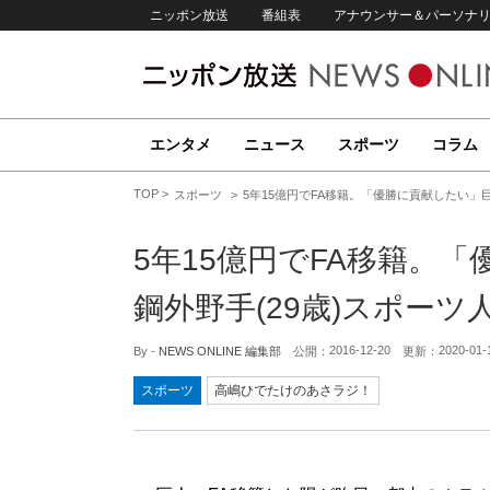
ニッポン放送
番組表
アナウンサー＆パーソナ
エンタメ
ニュース
スポーツ
コラム
TOP
スポーツ
5年15億円でFA移籍。「優勝に貢献したい」
5年15億円でFA移籍。
鋼外野手(29歳)スポーツ
2016-12-20
2020-01-
By -
NEWS ONLINE 編集部
公開：
更新：
スポーツ
高嶋ひでたけのあさラジ！