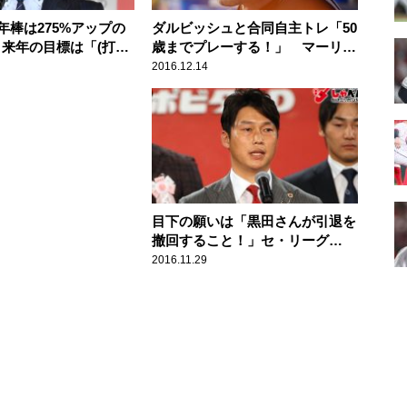
年棒は275%アップの
ダルビッシュと合同自主トレ「50
円！来年の目標は「(打
歳までプレーする！」 マーリン
本塁打)200本、1,000打
ズ・イチロー外野手（43歳）スポ
2016.12.14
島・鈴木誠也外野手
ーツ人間模様
ポーツ人間模様
目下の願いは「黒田さんが引退を
撤回すること！」セ・リーグ
MVP･広島・新井貴浩内野手(39
2016.11.29
歳) スポーツ人間模様