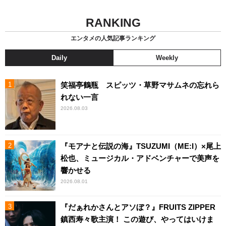
RANKING
エンタメの人気記事ランキング
Daily
Weekly
笑福亭鶴瓶 スピッツ・草野マサムネの忘れら
れない一言
2026.08.03
『モアナと伝説の海』TSUZUMI（ME:I）×尾上
松也、ミュージカル・アドベンチャーで美声を
響かせる
2026.08.01
『だぁれかさんとアソぼ？』FRUITS ZIPPER
鎮西寿々歌主演！ この遊び、やってはいけま