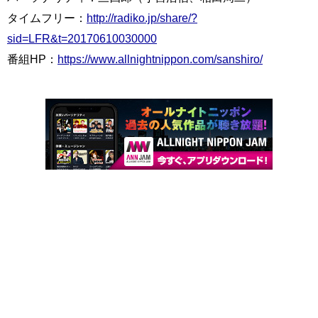
タイムフリー：
http://radiko.jp/share/?
sid=LFR&t=20170610030000
番組HP：
https://www.allnightnippon.com/sanshiro/