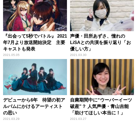
『出会って5秒でバトル』 2021
声優・田所あずさ、憧れの
年7月より放送開始決定 主要
LiSAとの共演を振り返り「お
キャストも発表
優しい方」
2021.05.05
2021.03.30
デビューから6年 待望の初ア
自粛期間中に“ウーバーイーツ
ルバムにかけるアーティスト
破産”？ 人気声優・青山吉能
の思い
「助けてほしい本当に！」
2021.03.29
2021.03.27