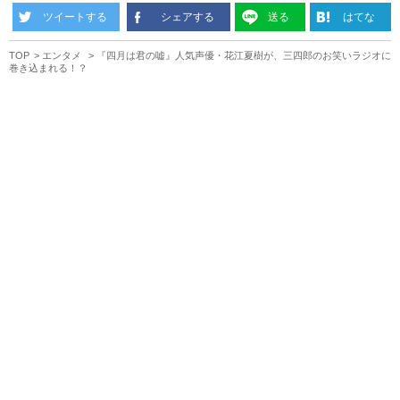
ツイートする
シェアする
送る
はてな
TOP
エンタメ
『四月は君の嘘』人気声優・花江夏樹が、三四郎のお笑いラジオに
巻き込まれる！？