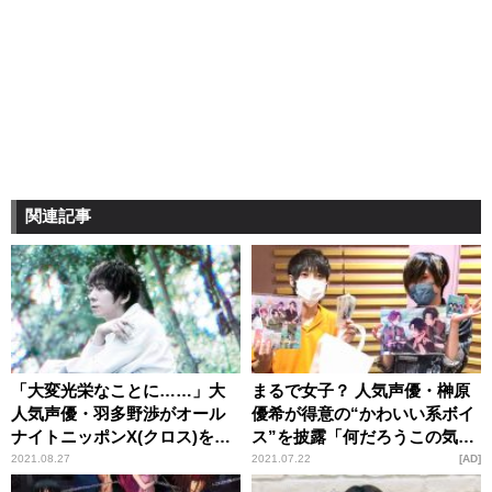
関連記事
「大変光栄なことに……」大
まるで女子？ 人気声優・榊原
人気声優・羽多野渉がオール
優希が得意の“かわいい系ボイ
ナイトニッポンX(クロス)を担
ス”を披露「何だろうこの気持
当！ 新曲初解禁も
ち……って男子でも思う」
2021.08.27
2021.07.22
AD