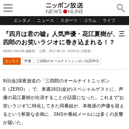
エンタメ
ニュース
スポーツ
コラム
ライフ
『四月は君の嘘』人気声優・花江夏樹が、三
四郎のお笑いラジオに巻き込まれる！？
NEWS ONLINE 編集部
公開：
2017-06-13
（
2020-01-12
更新）
エンタメ
声優
三四郎のオールナイトニッポン0(ZERO)
9日(金)深夜放送の「三四郎のオールナイトニッポン
0（ZERO）」で、来週16日(金)のスペシャルゲストに、声
優の花江夏樹が出演することが話題になった。これまで“お
笑いラジオ”に特化してきた同番組が、本格派の声優を迎え
るという斬新な企画に、SNSや番組メールには多くの反響
が届いた。