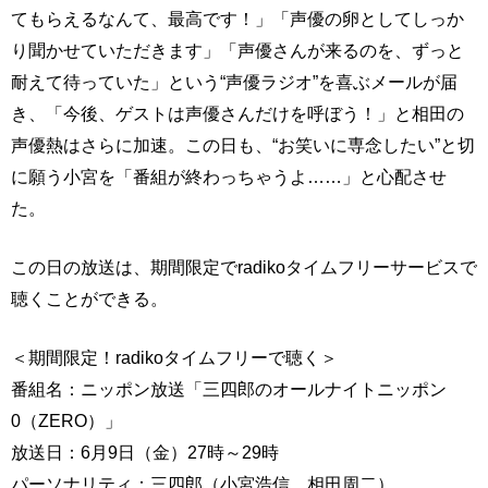
てもらえるなんて、最高です！」「声優の卵としてしっか
り聞かせていただきます」「声優さんが来るのを、ずっと
耐えて待っていた」という“声優ラジオ”を喜ぶメールが届
き、「今後、ゲストは声優さんだけを呼ぼう！」と相田の
声優熱はさらに加速。この日も、“お笑いに専念したい”と切
に願う小宮を「番組が終わっちゃうよ……」と心配させ
た。
この日の放送は、期間限定でradikoタイムフリーサービスで
聴くことができる。
＜期間限定！radikoタイムフリーで聴く＞
番組名：ニッポン放送「三四郎のオールナイトニッポン
0（ZERO）」
放送日：6月9日（金）27時～29時
パーソナリティ：三四郎（小宮浩信、相田周二）