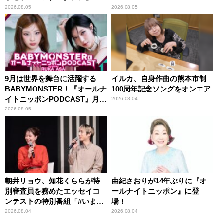
紹介
2026.08.05
2026.08.05
9月は世界を舞台に活躍する
イルカ、自身作曲の熊本市制
BABYMONSTER！『オールナ
100周年記念ソングをオンエア
イトニッポンPODCAST』月替
2026.08.04
わりパーソナリティ
2026.08.05
朝井リョウ、知花くららが特
由紀さおりが14年ぶりに『オ
別審査員を務めたエッセイコ
ールナイトニッポン』に登
ンテストの特別番組「#いまあ
場！
なたに伝えたいこと」
2026.08.04
2026.08.04