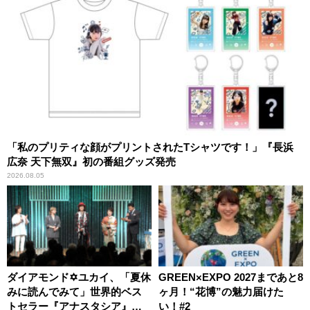
「私のプリティな顔がプリントされたTシャツです！」『長浜
広奈 天下無双』初の番組グッズ発売
2026.08.05
ダイアモンド✡ユカイ、「夏休
GREEN×EXPO 2027まであと8
みに読んでみて」世界的ベス
ヶ月！“花博”の魅力届けた
トセラー『アナスタシア』を
い！#2