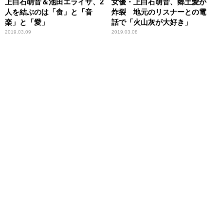
上白石萌音＆池田エライザ、2
女優・上白石萌音、郷土愛が
人を結ぶのは「食」と「音
炸裂 地元のリスナーとの電
楽」と「愛」
話で「火山灰が大好き」
2019.03.09
2019.03.08