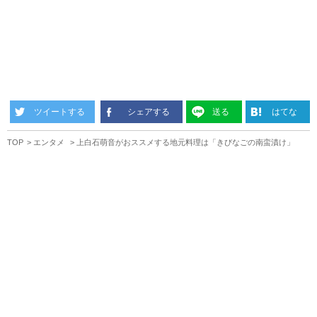
ツイートする
シェアする
送る
はてな
TOP
エンタメ
上白石萌音がおススメする地元料理は「きびなごの南蛮漬け」