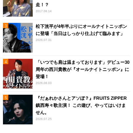
走！？
2017.08.14
松下洸平が4年半ぶりにオールナイトニッポン
に登場「当日はしっかり仕上げて臨みます」
2026.07.31
「いつでも肩は温まっております」デビュー30
周年の西川貴教が『オールナイトニッポン』に
登場！
2026.08.03
『だぁれかさんとアソぼ？』FRUITS ZIPPER
鎮西寿々歌主演！ この遊び、やってはいけま
せん。
2026.07.25