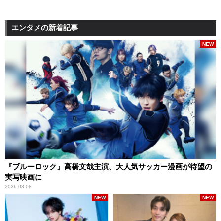
エンタメの新着記事
NEW
『ブルーロック』高橋文哉主演、大人気サッカー漫画が待望の
実写映画に
2026.08.08
NEW
NEW