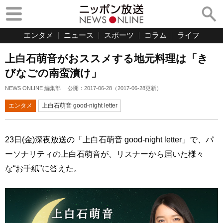
エンタメ
ニュース
スポーツ
コラム
ライフ
上白石萌音がおススメする地元料理は「き
びなごの南蛮漬け」
NEWS ONLINE 編集部
公開：
2017-06-28
（
2017-06-28
更新）
エンタメ
上白石萌音 good-night letter
23日(金)深夜放送の「上白石萌音 good‐night letter」で、パ
ーソナリティの上白石萌音が、リスナーから届いた様々
な“お手紙”に答えた。