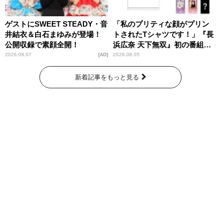
ゲストにSWEET STEADY・音
「私のプリティな顔がプリン
井結衣＆白石まゆみが登場！
トされたTシャツです！」『長
公開収録で素顔全開！
浜広奈 天下無双』初の番組グ
ッズ発売
2026.08.07
AD
2026.08.05
新着記事をもっと見る