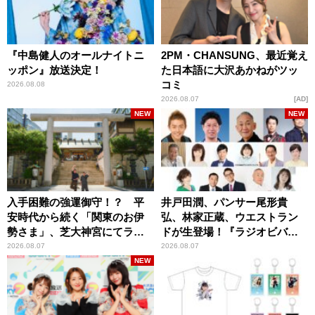
『中島健人のオールナイトニ
2PM・CHANSUNG、最近覚え
ッポン』放送決定！
た日本語に大沢あかねがツッ
コミ
2026.08.08
2026.08.07
AD
NEW
NEW
入手困難の強運御守！？ 平
井戸田潤、パンサー尾形貴
安時代から続く「関東のお伊
弘、林家正蔵、ウエストラン
勢さま」、芝大神宮にてラン
ドが生登場！『ラジオビバリ
パンプスが合格祈願！
ー昼ズ』
2026.08.07
2026.08.07
NEW