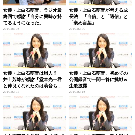
女優・上白石萌音、ラジオ最
女優・上白石萌音が考える成
終回で感謝「自分に興味が持
長法 「自信」と「過信」と
てるようになった」
「褒め言葉」
2019.04.05
2019.03.29
女優・上白石萌音は恩人？
女優・上白石萌音、初めての
井上芳雄が感謝「堂本光一君
公開録音で一問一答に挑戦＆
と仲良くなれたのは萌音ちゃ
生歌披露
んのおかげ」
2019.03.22
2019.03.15