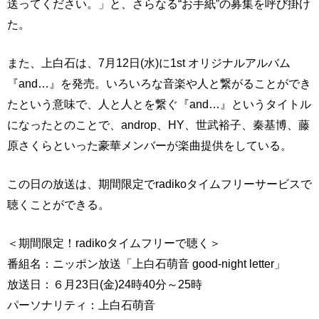
送ってください。」と、さらなる“お手紙”の募集を呼び掛け
た。
また、上白石は、7月12日(水)に1st オリジナルアルバム
『and…』を発売。いろいろな音楽や人と繋がることができ
たという意味で、人と人とを繋ぐ『and…』というタイトル
になったとのことで、androp、HY、世武裕子、秦基博、藤
原さくらといった豪華メンバーが楽曲提供をしている。
この日の放送は、期間限定でradikoタイムフリーサービスで
聴くことができる。
＜期間限定！radikoタイムフリーで聴く＞
番組名：ニッポン放送「上白石萌音 good‐night letter」
放送日：６月23日(金)24時40分～25時
パーソナリティ：上白石萌音