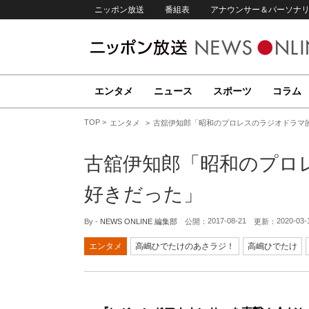
ニッポン放送
番組表
アナウンサー＆パーソナ
エンタメ
ニュース
スポーツ
コラム
TOP
エンタメ
古舘伊知郎「昭和のプロレスのラジオドラマ
古舘伊知郎「昭和のプロ
好きだった」
2017-08-21
2020-03-
By -
NEWS ONLINE 編集部
公開：
更新：
エンタメ
高嶋ひでたけのあさラジ！
高嶋ひでたけ