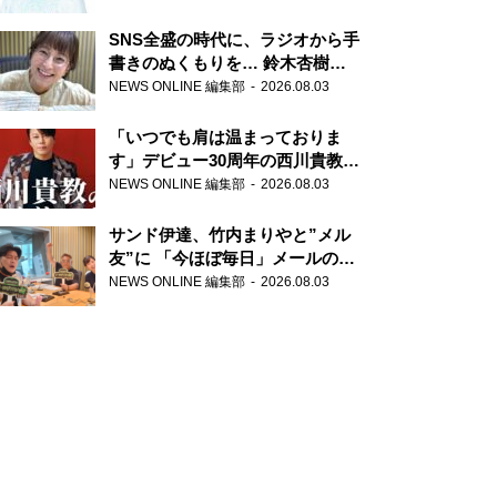
SNS全盛の時代に、ラジオから手
書きのぬくもりを… 鈴木杏樹の
直筆はがきが届く！
NEWS ONLINE 編集部
2026.08.03
『MUSIC10』こちら有楽町駅前
郵便局
「いつでも肩は温まっておりま
す」デビュー30周年の西川貴教が
『オールナイトニッポン』に登
NEWS ONLINE 編集部
2026.08.03
場！
サンド伊達、竹内まりやと”メル
友”に 「今ほぼ毎日」メールのや
り取り明かす
NEWS ONLINE 編集部
2026.08.03