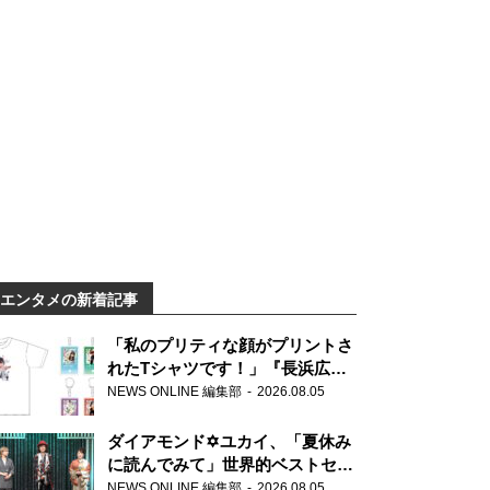
エンタメの新着記事
「私のプリティな顔がプリントさ
れたTシャツです！」『長浜広奈
天下無双』初の番組グッズ発売
NEWS ONLINE 編集部
2026.08.05
ダイアモンド✡ユカイ、「夏休み
に読んでみて」世界的ベストセラ
ー『アナスタシア』を紹介
NEWS ONLINE 編集部
2026.08.05