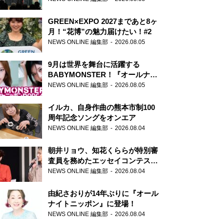
GREEN×EXPO 2027まであと8ヶ
月！“花博”の魅力届けたい！#2
NEWS ONLINE 編集部
2026.08.05
9月は世界を舞台に活躍する
BABYMONSTER！『オールナイ
トニッポンPODCAST』月替わり
NEWS ONLINE 編集部
2026.08.05
パーソナリティ
イルカ、自身作曲の熊本市制100
周年記念ソングをオンエア
NEWS ONLINE 編集部
2026.08.04
朝井リョウ、知花くららが特別審
査員を務めたエッセイコンテスト
の特別番組「#いまあなたに伝え
NEWS ONLINE 編集部
2026.08.04
たいこと」
由紀さおりが14年ぶりに『オール
ナイトニッポン』に登場！
NEWS ONLINE 編集部
2026.08.04