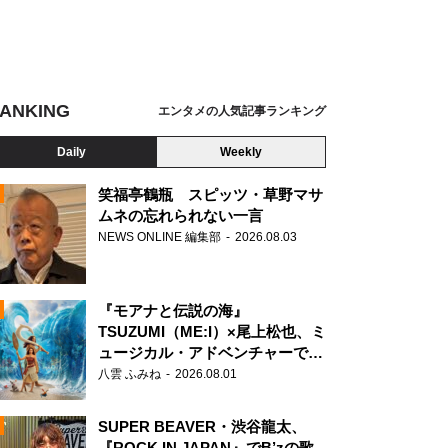
ANKING
エンタメの人気記事ランキング
Daily
Weekly
笑福亭鶴瓶 スピッツ・草野マサ
ムネの忘れられない一言
NEWS ONLINE 編集部
2026.08.03
N
『モアナと伝説の海』
TSUZUMI（ME:I）×尾上松也、ミ
ュージカル・アドベンチャーで美
声を響かせる
八雲 ふみね
2026.08.01
SUPER BEAVER・渋谷龍太、
『ROCK IN JAPAN』でB’zの歌