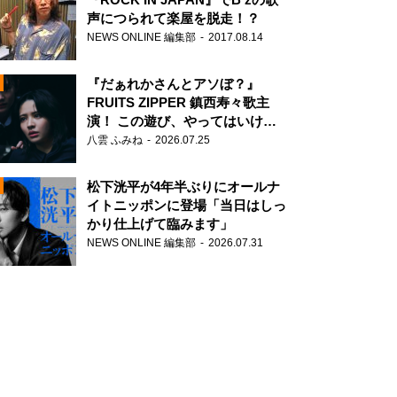
声につられて楽屋を脱走！？
NEWS ONLINE 編集部
2017.08.14
『だぁれかさんとアソぼ？』
FRUITS ZIPPER 鎮西寿々歌主
演！ この遊び、やってはいけま
せん。
八雲 ふみね
2026.07.25
N
松下洸平が4年半ぶりにオールナ
イトニッポンに登場「当日はしっ
かり仕上げて臨みます」
NEWS ONLINE 編集部
2026.07.31
N