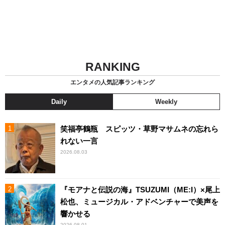
RANKING
エンタメの人気記事ランキング
Daily
Weekly
笑福亭鶴瓶 スピッツ・草野マサムネの忘れら
れない一言
2026.08.03
『モアナと伝説の海』TSUZUMI（ME:I）×尾上
松也、ミュージカル・アドベンチャーで美声を
響かせる
2026.08.01