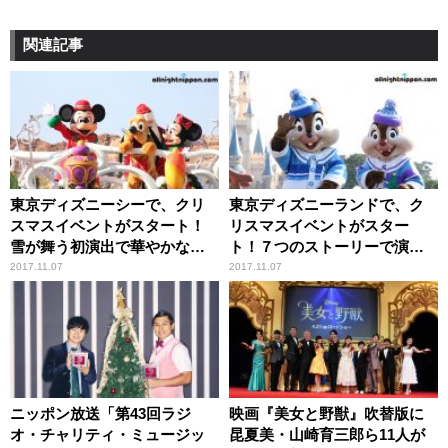
関連記事
東京ディズニーシーで、クリ
東京ディズニーランドで、ク
スマスイベントがスタート！
リスマスイベントがスター
雪が舞う初演出で華やかなム
ト！７つのストーリーで演
ードに
出！
2017.11.07
2017.11.07
ニッポン放送「第43回ラジ
映画『美女と野獣』吹替版に
オ・チャリティ・ミュージッ
昆夏美・山崎育三郎ら11人が