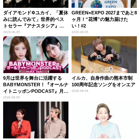
ダイアモンド✡ユカイ、「夏休
GREEN×EXPO 2027まであと8
みに読んでみて」世界的ベス
ヶ月！“花博”の魅力届けた
トセラー『アナスタシア』を
い！#2
紹介
2026.08.05
2026.08.05
9月は世界を舞台に活躍する
イルカ、自身作曲の熊本市制
BABYMONSTER！『オールナ
100周年記念ソングをオンエア
イトニッポンPODCAST』月替
2026.08.04
わりパーソナリティ
2026.08.05