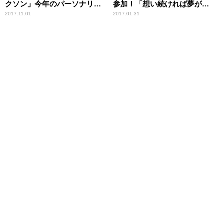
クソン」今年のパーソナリテ
参加！「想い続ければ夢がか
ィは、オードリーに決定！
なうんだと実感しました」
2017.11.01
2017.01.31