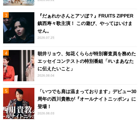
『だぁれかさんとアソぼ？』FRUITS ZIPPER
鎮西寿々歌主演！ この遊び、やってはいけま
せん。
2026.07.25
朝井リョウ、知花くららが特別審査員を務めた
エッセイコンテストの特別番組「#いまあなた
に伝えたいこと」
2026.08.04
「いつでも肩は温まっております」デビュー30
周年の西川貴教が『オールナイトニッポン』に
登場！
2026.08.03