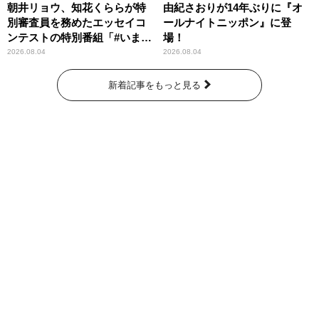
朝井リョウ、知花くららが特
由紀さおりが14年ぶりに『オ
別審査員を務めたエッセイコ
ールナイトニッポン』に登
ンテストの特別番組「#いまあ
場！
なたに伝えたいこと」
2026.08.04
2026.08.04
新着記事をもっと見る