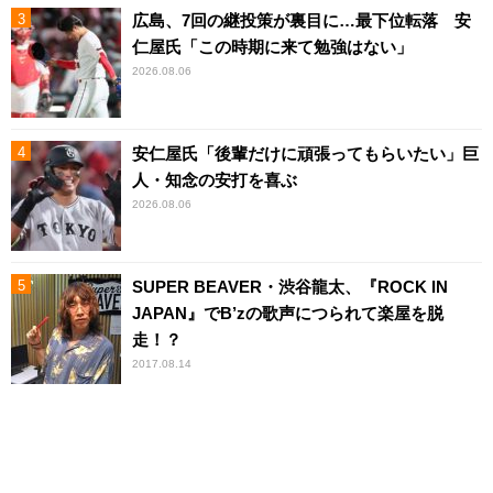
広島、7回の継投策が裏目に…最下位転落 安
仁屋氏「この時期に来て勉強はない」
2026.08.06
安仁屋氏「後輩だけに頑張ってもらいたい」巨
人・知念の安打を喜ぶ
2026.08.06
SUPER BEAVER・渋谷龍太、『ROCK IN
JAPAN』でB’zの歌声につられて楽屋を脱
走！？
2017.08.14