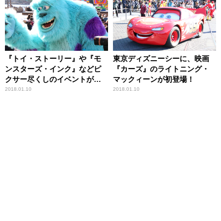
『トイ・ストーリー』や『モ
東京ディズニーシーに、映画
ンスターズ・インク』などピ
『カーズ』のライトニング・
クサー尽くしのイベントが、
マックィーンが初登場！
東京ディズニーシーで開催！
2018.01.10
2018.01.10