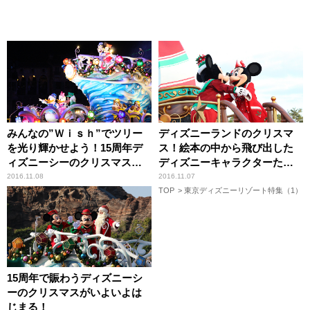
みんなの”Ｗｉｓｈ”でツリー
ディズニーランドのクリスマ
を光り輝かせよう！15周年デ
ス！絵本の中から飛び出した
ィズニーシーのクリスマスナ
ディズニーキャラクターたち
イトイベント
の物語！
2016.11.08
2016.11.07
TOP
東京ディズニーリゾート特集（1）
15周年で賑わうディズニーシ
ーのクリスマスがいよいよは
じまる！