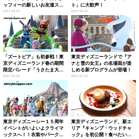
ッフィーの新しいお友達ステ
ト」に大歓声！
ラ・ルーが登場！
2017.04.03
2017.04.03
「ズートピア」も初参戦！東
東京ディズニーランドで『ア
京ディズニーランド春の期間
ナと雪の女王』の名場面が楽
限定パレード「うさたま大脱
しめる新プログラムが登場！
走！」がいよいよ開幕！
2017.04.03
2017.01.12
東京ディズニーシー１５周年
東京ディズニーランド、新エ
イベントがいよいよクライマ
リア『キャンプ・ウッドチャ
ックスへ！！衣装やパークの
ック』を初公開！食べたいグ