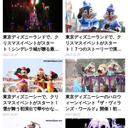
東京ディズニーランドで、ク
東京ディズニーランドで、ク
リスマスイベントがスター
リスマスイベントがスター
ト！シンデレラ城が贈る最高
ト！７つのストーリーで演
のクリスマスプレゼント！
出！
2017.11.07
2017.11.07
東京ディズニーシーで、クリ
東京ディズニーシーのハロウ
スマスイベントがスタート！
ィーンイベント『ザ・ヴィラ
雪が舞う初演出で華やかなム
ンズ・ワールド』開催！初登
ードに
場のアクアボート演出に大歓
2017.11.07
2017.09.07
声！