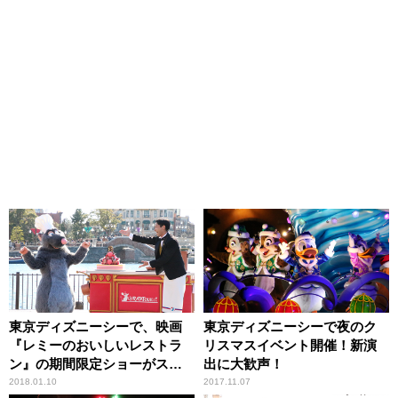
東京ディズニーシーで、映画
東京ディズニーシーで夜のク
『レミーのおいしいレストラ
リスマスイベント開催！新演
ン』の期間限定ショーがスタ
出に大歓声！
ート！
2018.01.10
2017.11.07