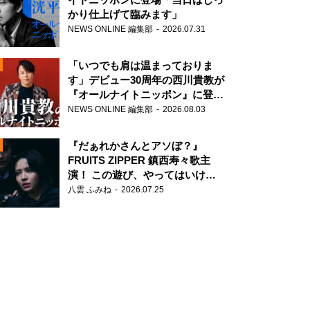
かり仕上げて臨みます」
NEWS ONLINE 編集部
2026.07.31
「いつでも肩は温まっておりま
す」デビュー30周年の西川貴教が
『オールナイトニッポン』に登
場！
NEWS ONLINE 編集部
2026.08.03
N
『だぁれかさんとアソぼ？』
FRUITS ZIPPER 鎮西寿々歌主
演！ この遊び、やってはいけま
せん。
八雲 ふみね
2026.07.25
N