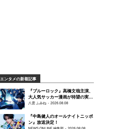
エンタメの新着記事
『ブルーロック』高橋文哉主演、
大人気サッカー漫画が待望の実写
映画に
八雲 ふみね
2026.08.08
『中島健人のオールナイトニッポ
ン』放送決定！
NEWS ONLINE 編集部
2026.08.08