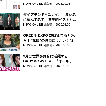
天下無双』初の番組グッズ発売
NEWS ONLINE 編集部
2026.08.05
ダイアモンド✡ユカイ、「夏休み
に読んでみて」世界的ベストセラ
ー『アナスタシア』を紹介
NEWS ONLINE 編集部
2026.08.05
GREEN×EXPO 2027まであと8ヶ
月！“花博”の魅力届けたい！#2
NEWS ONLINE 編集部
2026.08.05
9月は世界を舞台に活躍する
BABYMONSTER！『オールナイ
トニッポンPODCAST』月替わり
NEWS ONLINE 編集部
2026.08.05
パーソナリティ