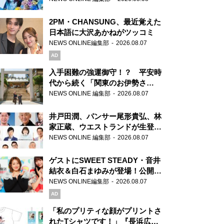
2PM・CHANSUNG、最近覚えた
日本語に大沢あかねがツッコミ
NEWS ONLINE編集部
2026.08.07
AD
入手困難の強運御守！？ 平安時
代から続く「関東のお伊勢さ
ま」、芝大神宮にてランパンプス
NEWS ONLINE 編集部
2026.08.07
が合格祈願！
井戸田潤、パンサー尾形貴弘、林
家正蔵、ウエストランドが生登
場！『ラジオビバリー昼ズ』
NEWS ONLINE 編集部
2026.08.07
ゲストにSWEET STEADY・音井
結衣＆白石まゆみが登場！公開収
録で素顔全開！
NEWS ONLINE編集部
2026.08.07
AD
「私のプリティな顔がプリントさ
れたTシャツです！」『長浜広奈