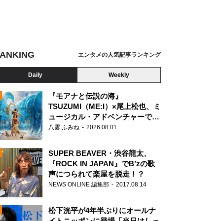
ANKING
エンタメの人気記事ランキング
Daily
Weekly
『モアナと伝説の海』
TSUZUMI（ME:I）×尾上松也、ミ
ュージカル・アドベンチャーで美
N
声を響かせる
八雲 ふみね
2026.08.01
SUPER BEAVER・渋谷龍太、
『ROCK IN JAPAN』でB’zの歌
声につられて楽屋を脱走！？
NEWS ONLINE 編集部
2017.08.14
松下洸平が4年半ぶりにオールナ
イトニッポンに登場「当日はしっ