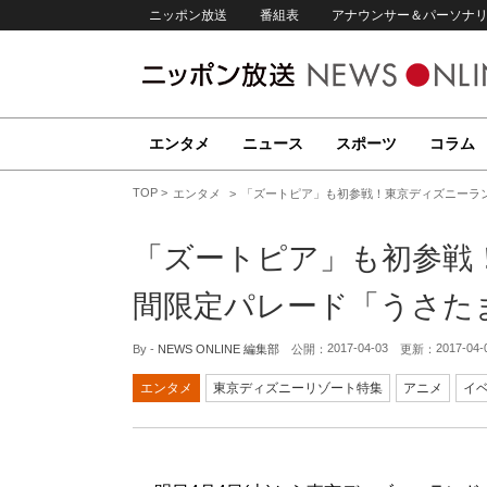
ニッポン放送
番組表
アナウンサー＆パーソナ
エンタメ
ニュース
スポーツ
コラム
TOP
エンタメ
「ズートピア」も初参戦！東京ディズニーラ
「ズートピア」も初参戦
間限定パレード「うさた
2017-04-03
2017-04-
By -
NEWS ONLINE 編集部
公開：
更新：
エンタメ
東京ディズニーリゾート特集
アニメ
イ