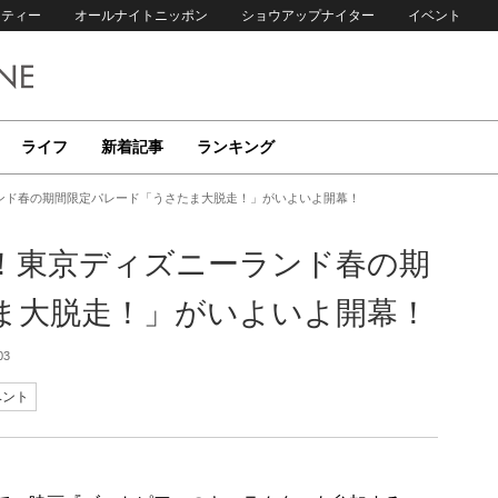
リティー
オールナイトニッポン
ショウアップナイター
イベント
ライフ
新着記事
ランキング
ンド春の期間限定パレード「うさたま大脱走！」がいよいよ開幕！
！東京ディズニーランド春の期
ま大脱走！」がいよいよ開幕！
03
ベント